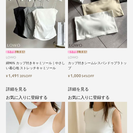
新作早割
会員価格
新作早割
会員価格
LOWO
LOWO
綿90% カップ付きキャミソール｜やさし
カップ付きシームレスバンドゥブラトッ
い着心地 ストレッチキャミソール
プ
1,491
1,000
¥
20%OFF
¥
54%OFF
詳細を見る
詳細を見る
お気に入りに登録する
お気に入りに登録する