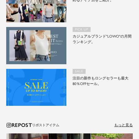
めるアイテムをご紹介。
PICK UP
カジュアルブランド"LOWO"の月間
ランキング。
SALE
注目の新作もロングセラーも最大
80％OFFセール。
REPOST
もっと見る