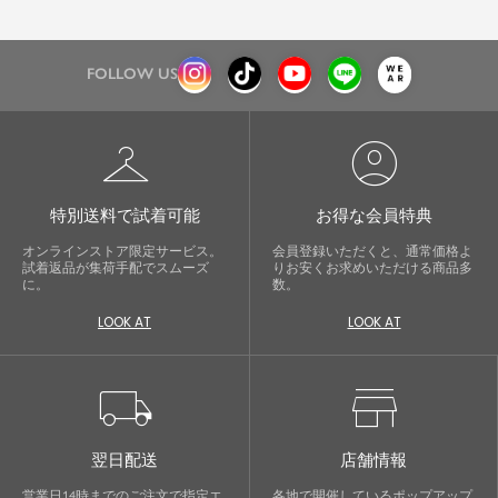
FOLLOW US
checkroom
account_circle
特別送料で試着可能
お得な会員特典
オンラインストア限定サービス。
会員登録いただくと、通常価格よ
試着返品が集荷手配でスムーズ
りお安くお求めいただける商品多
に。
数。
LOOK AT
LOOK AT
local_shipping
store
翌日配送
店舗情報
営業日14時までのご注文で指定エ
各地で開催しているポップアップ