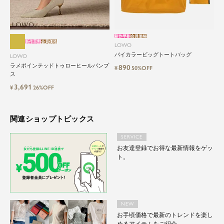
自分に、ちょっとした彩りを。
LOWOは、頑張りすぎないおしゃれを応援しま
す。
新作早割
会員価格
新作早割
会員価格
LOWO
バイカラービッグトートバッグ
LOWO
ラメポインテッドトゥローヒールパンプ
890
¥
50%OFF
ス
3,691
¥
26%OFF
関連ショップトピックス
SERVICE
お友達登録でお得な最新情報をゲッ
ト。
NEW
お手頃価格で最新のトレンドを楽し