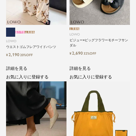
会員価格
新作早割
会員価格
LOWO
ビジュー×ビッグフラワーモチーフサン
LOWO
ダル
ウエストゴムフレアワイドパンツ
2,690
¥
32%OFF
2,190
¥
20%OFF
詳細を見る
詳細を見る
close
お気に入りに登録する
お気に入りに登録する
気軽に楽しめる低価格でトレンドを取
り入れたファッションブランド
LOWO（ロワ）は、アパレルはもちろん、インナ
ー、バッグやシューズ、小物まで、驚くほどリー
ズナブルにラインナップ。
毎日のコーデに、ちょっとした変化を。いつもの