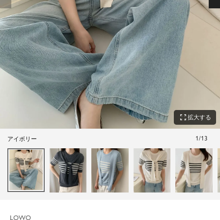
zoom_out_map
拡大する
1
/
13
アイボリー
LOWO