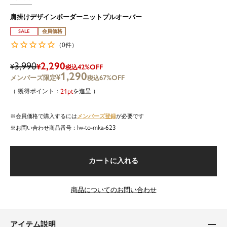
肩掛けデザインボーダーニットプルオーバー
SALE
会員価格
0
（
件）
3,990
2,290
¥
¥
42%OFF
税込
1,290
¥
67%OFF
税込
21
を進呈
メンバーズ登録
会員価格で購入するには
が必要です
lw-to-mka-623
商品番号
カートに入れる
商品についてのお問い合わせ
アイテム説明