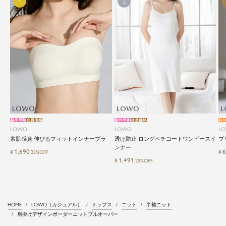
新作早割
会員価格
新作早割
会員価格
特
LOWO
LOWO
L
素肌感覚 伸びるフィットインナーブラ
透け防止 ロングペチコートワンピースイ
プ
ンナー
1,690
6
¥
¥
23%OFF
1,491
¥
25%OFF
HOME
LOWO（カジュアル）
トップス
ニット
半袖ニット
肩掛けデザインボーダーニットプルオーバー