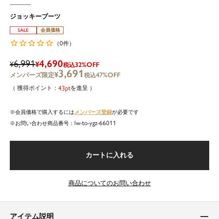
ジョッキーブーツ
SALE
会員価格
0
（
件）
6,991
4,690
¥
¥
32%OFF
税込
3,691
¥
47%OFF
税込
43
を進呈
メンバーズ登録
会員価格で購入するには
が必要です
lw-to-ygz-66011
商品番号
カートに入れる
商品についてのお問い合わせ
アイテム説明