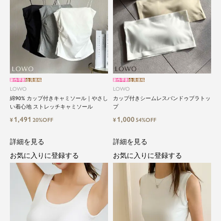
新作早割
会員価格
新作早割
会員価格
LOWO
LOWO
綿90% カップ付きキャミソール｜やさし
カップ付きシームレスバンドゥブラトッ
い着心地 ストレッチキャミソール
プ
1,491
1,000
¥
20%OFF
¥
54%OFF
詳細を見る
詳細を見る
お気に入りに登録する
お気に入りに登録する