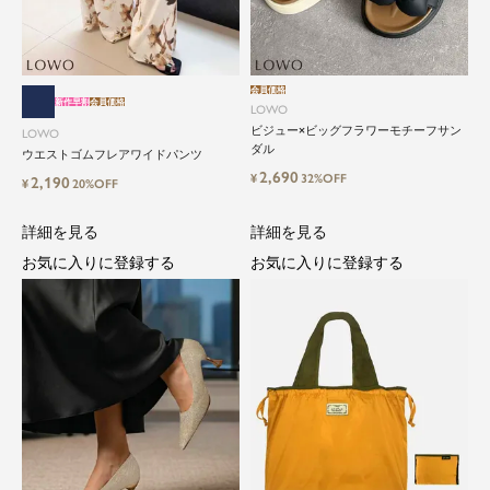
会員価格
新作早割
会員価格
LOWO
ビジュー×ビッグフラワーモチーフサン
LOWO
ダル
ウエストゴムフレアワイドパンツ
2,690
¥
32%OFF
2,190
¥
20%OFF
詳細を見る
詳細を見る
close
お気に入りに登録する
お気に入りに登録する
気軽に楽しめる低価格でトレンドを取
り入れたファッションブランド
LOWO（ロワ）は、アパレルはもちろん、インナ
ー、バッグやシューズ、小物まで、驚くほどリー
ズナブルにラインナップ。
毎日のコーデに、ちょっとした変化を。いつもの
自分に、ちょっとした彩りを。