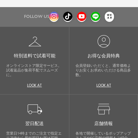
FOLLOW US
checkroom
account_circle
特別送料で試着可能
お得な会員特典
オンラインストア限定サービス。
会員登録いただくと、通常価格よ
試着返品が集荷手配でスムーズ
りお安くお求めいただける商品多
に。
数。
LOOK AT
LOOK AT
local_shipping
store
翌日配送
店舗情報
営業日14時までのご注文で指定エ
各地で開催しているポップアップ
リア内なら最短翌日お届け可能。
ストアやEC店舗の情報をご紹介。