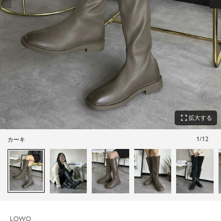
zoom_out_map
拡大する
1
/
12
カーキ
LOWO