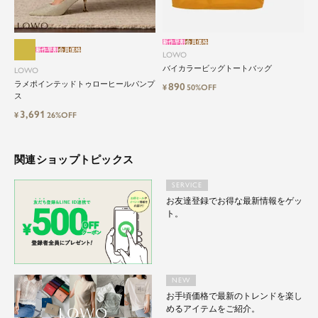
LOWOは、頑張りすぎないおしゃれを応援しま
す。
新作早割
会員価格
新作早割
会員価格
LOWO
バイカラービッグトートバッグ
LOWO
ラメポインテッドトゥローヒールパンプ
890
¥
50%OFF
ス
3,691
¥
26%OFF
関連ショップトピックス
SERVICE
お友達登録でお得な最新情報をゲッ
ト。
NEW
お手頃価格で最新のトレンドを楽し
めるアイテムをご紹介。