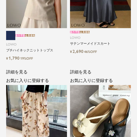
新作早割
会員価格
新作早割
会員価格
LOWO
サテンマーメイドスカート
LOWO
プチハイネックニットトップス
2,690
¥
46%OFF
1,790
¥
19%OFF
詳細を見る
詳細を見る
お気に入りに登録する
お気に入りに登録する