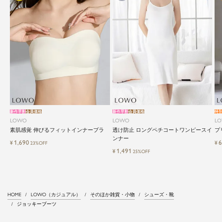
新作早割
会員価格
新作早割
会員価格
特
LOWO
LOWO
L
素肌感覚 伸びるフィットインナーブラ
透け防止 ロングペチコートワンピースイ
プ
ンナー
1,690
6
¥
¥
23%OFF
1,491
¥
25%OFF
HOME
LOWO（カジュアル）
そのほか雑貨・小物
シューズ・靴
ジョッキーブーツ