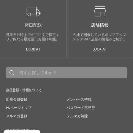
local_shipping
store
翌日配送
店舗情報
営業日14時までのご注文で指定エ
各地で開催しているポップアップ
リア内なら最短翌日お届け可能。
ストアやEC店舗の情報をご紹介。
LOOK AT
LOOK AT
会員登録・情報について
新規会員登録
メンバーズ特典
Myページトップ
パスワード再発行
メルマガ登録
メルマガ解除
何かお困りですか？