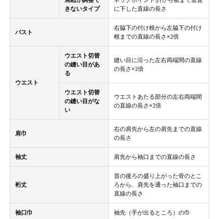
ネックポイント
から裾まで垂直
※1
きないタイプ
に下した直線の長さ
右脇下の付け根から左脇下の付け
バスト
根までの直線の長さ×2倍
ウエスト切替
縫い目に沿った左右両端間の直線
の縫い目があ
の長さ×2倍
る
ウエスト
ウエスト切替
ウエストあたる部分の左右両端間
の縫い目がな
の直線の長さ×2倍
い
右の肩先から左の肩先までの直線
肩巾
の長さ
袖丈
肩先から袖口までの直線の長さ
首の後ろの盛り上がった骨のとこ
裄丈
ろから、肩先を通った袖口までの
直線の長さ
袖口巾
袖先（手が出るところ）の巾