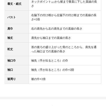
ネックポイント
から裾まで垂直に下した直線の長
※1
着丈・総丈
さ
右脇下の付け根から左脇下の付け根までの直線の長
バスト
さ×2倍
肩巾
右の肩先から左の肩先までの直線の長さ
袖丈
肩先から袖口までの直線の長さ
首の後ろの盛り上がった骨のところから、肩先を通
裄丈
った袖口までの直線の長さ
袖口巾
袖先（手が出るところ）の巾
袖口
袖先（手が出るところ）の巾×2陪
裾周り
裾の巾×2倍