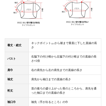
ネックポイント
から裾まで垂直に下した直線の長
※1
着丈・総丈
さ
右脇下の付け根から左脇下の付け根までの直線の長
バスト
さ×2倍
肩巾
右の肩先から左の肩先までの直線の長さ
袖丈
肩先から袖口までの直線の長さ
首の後ろの盛り上がった骨のところから、肩先を通
裄丈
った袖口までの直線の長さ
袖口巾
袖先（手が出るところ）の巾