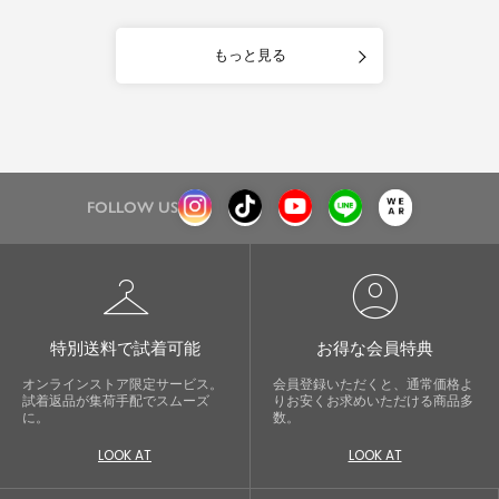
もっと見る
FOLLOW US
checkroom
account_circle
特別送料で試着可能
お得な会員特典
オンラインストア限定サービス。
会員登録いただくと、通常価格よ
試着返品が集荷手配でスムーズ
りお安くお求めいただける商品多
に。
数。
LOOK AT
LOOK AT