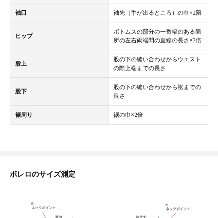
袖口
袖先（手が出るところ）の巾×2陪
ボトムスの部分の一番幅のある箇
ヒップ
所の左右両端間の直線の長さ×2倍
股の下の縫い合わせからウエスト
股上
の際上端までの長さ
股の下の縫い合わせから裾までの
股下
長さ
裾周り
裾の巾×2倍
ボレロのサイズ測定