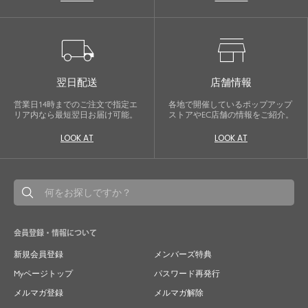
local_shipping
store
翌日配送
店舗情報
営業日14時までのご注文で指定エ
各地で開催しているポップアップ
リア内なら最短翌日お届け可能。
ストアやEC店舗の情報をご紹介。
LOOK AT
LOOK AT
会員登録・情報について
新規会員登録
メンバーズ特典
Myページトップ
パスワード再発行
メルマガ登録
メルマガ解除