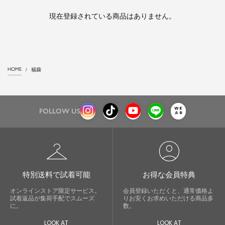
現在登録されている商品はありません。
HOME
福袋
FOLLOW US
checkroom
account_circle
特別送料で試着可能
お得な会員特典
オンラインストア限定サービス。
会員登録いただくと、通常価格よ
試着返品が集荷手配でスムーズ
りお安くお求めいただける商品多
に。
数。
LOOK AT
LOOK AT