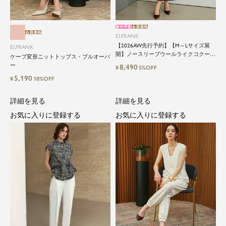
新作早割
会員価格
会員価格
ELFRANK
【2026AW先行予約】【M～Lサイズ展
ELFRANK
開】ノースリーブウールライクコクーン
ケープ変形ニットトップス・プルオーバ
ワンピース
ー
8,490
¥
5%OFF
5,190
¥
18%OFF
詳細を見る
詳細を見る
お気に入りに登録する
お気に入りに登録する