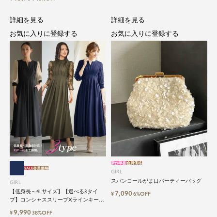
カートorワイドパンツセットアップロン
グ丈結婚式ワンピースパンツドレスパー
ティードレス
詳細を見る
詳細を見る
お気に入りに登録する
お気に入りに登録する
新作早割
会員価格
SALE
会員価格
GIRL
スパンコールがま口パーティーバッグ
GIRL
【低身長～4Lサイズ】【選べる3タイ
7,090
¥
6%OFF
プ】コンシャススリーブXラインキーネ
ック結婚式ワンピースドレス
9,990
¥
38%OFF