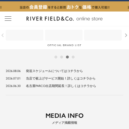
menu
CREATION BEYOND IMAGINATION
GURANTEE OF QUALITY
OFFICIAL BRAND LIST
ハレの日も、毎日も。上品スーツ。
2026.08.06
発送スケジュールについては
コチラ
から
2026.07.01
当店で裾上げサービス開始！詳しくは
コチラ
から
2026.06.30
名古屋PARCO出店期間延長！詳しくは
コチラ
から
MEDIA INFO