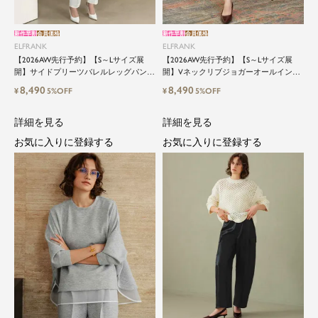
新作早割
会員価格
新作早割
会員価格
ELFRANK
ELFRANK
【2026AW先行予約】【S～Lサイズ展
【2026AW先行予約】【S～Lサイズ展
開】サイドプリーツバレルレッグパンツ
開】Vネックリブジョガーオールインワ
Washable
ン Washable
8,490
8,490
¥
5%OFF
¥
5%OFF
詳細を見る
詳細を見る
お気に入りに登録する
お気に入りに登録する