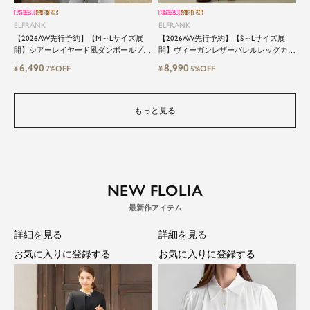
新作早割
会員価格
新作早割
会員価格
ELFRANK
ELFRANK
【2026AW先行予約】【M～Lサイズ展
【2026AW先行予約】【S～Lサイズ展
開】シアーレイヤード風ダンボールプル
開】ヴィーガンレザーバレルレッグカー
オーバー Washable
ゴパンツ Washable
6,490
8,990
¥
7%OFF
¥
5%OFF
もっと見る
NEW FLOLIA
詳細を見る
詳細を見る
お気に入りに登録する
お気に入りに登録する