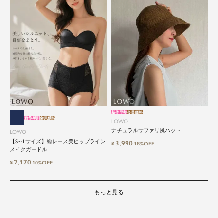
新作早割
会員価格
新作早割
会員価格
LOWO
ナチュラルサファリ風ハット
LOWO
【S～Lサイズ】総レース美ヒップライン
3,990
¥
18%OFF
メイクガードル
2,170
¥
10%OFF
もっと見る