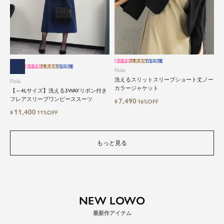
新作早割
会員価格
自宅洗い
新作早割
会員価格
自宅洗い
Flolia
洗えるスリットスリーブショート丈ノー
Flolia
カラージャケット
【～4Lサイズ】洗える3WAYリボン付き
フレアスリーブワンピーススーツ
7,490
¥
16%OFF
11,400
¥
11%OFF
もっと見る
NEW LOWO