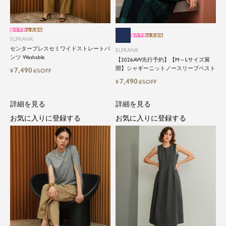
新作早割
会員価格
新作早割
会員価格
ELFRANK
センタープレスセミワイドストレートパ
ELFRANK
ンツ Washable
【2026AW先行予約】【M～Lサイズ展
開】シャギーニットノースリーブベスト
7,490
¥
6%OFF
7,490
¥
6%OFF
詳細を見る
詳細を見る
お気に入りに登録する
お気に入りに登録する