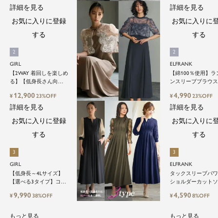
詳細を見る
詳細を見る
キングトップス&タイト
スカートorワイドパンツ
お気に入りに登録
お気に入りに
セットアップロング丈
結婚式ワンピースパン
する
する
ツドレスパーティード
レス
GIRL
ELFRANK
【2WAY 着回しを楽しめ
【綿100％使用】ラ
る】【低身長さん向
ンスリーブブラウ
け】【～4Lサイズ】レ
Washable
12,900
4,990
¥
23%OFF
¥
23%OFF
ースブラウス&マーメイ
詳細を見る
詳細を見る
ドキャミワンピースセ
ットロング結婚式ワン
お気に入りに登録
お気に入りに
ピース
する
する
GIRL
ELFRANK
【低身長～4Lサイズ】
タックスリーブパ
【選べる3タイプ】コン
ショルダーカット
シャススリーブXライン
Washable
9,990
4,590
¥
38%OFF
¥
8%OFF
キーネック結婚式ワン
ピースドレス
もっと見る
もっと見る