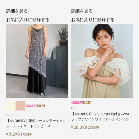
詳細を見る
詳細を見る
お気に入りに登録する
お気に入りに登録する
新作早割
会員価格
新作早割
会員価格
GIRL
【ANDRESD】フリルつけ袖付き2WAY
GIRL
ラップデザインワイドオールインワン
【ANDRESD】花柄レースシアーキャミ
ソールレイヤードワンピース
20,390
¥
2%OFF
9,290
¥
5%OFF