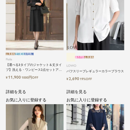
会員価格
翌日配送
自宅洗い
新作早割
会員価格
Flolia
【選べる3タイプのジャケット＆丈タイ
LOWO
プ】洗える・ワンピース2点セットアッ
パフスリーブレギュラーカラーブラウス
プセレモニースーツ
11,900
¥
1000円OFF
2,690
¥
19%OFF
詳細を見る
詳細を見る
お気に入りに登録する
お気に入りに登録する