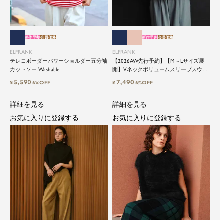
新作早割
会員価格
新作早割
会員価格
ELFRANK
ELFRANK
テレコボーダーパワーショルダー五分袖
【2026AW先行予約】【M～Lサイズ展
カットソー Washable
開】Vネックボリュームスリーブスウェ
ットプルオーバー Washable
5,590
7,490
¥
6%OFF
¥
6%OFF
詳細を見る
詳細を見る
お気に入りに登録する
お気に入りに登録する