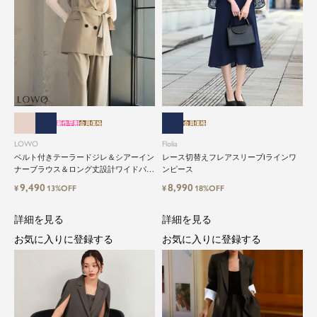
新作早割
会員価格
会員価格
LOWO
Flolia
ベルト付きテーラードジレ＆シアーイン
レース切替えフレアスリーブIラインワ
ナーブラウス＆ロング丈設計ワイドパン
ンピース
ツ3点セットスーツ
9,490
8,990
¥
13%OFF
¥
18%OFF
詳細を見る
詳細を見る
お気に入りに登録する
お気に入りに登録する