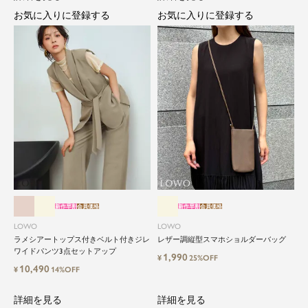
お気に入りに登録する
お気に入りに登録する
新作早割
会員価格
新作早割
会員価格
LOWO
LOWO
ラメシアートップス付きベルト付きジレ
レザー調縦型スマホショルダーバッグ
ワイドパンツ3点セットアップ
1,990
¥
25%OFF
10,490
¥
14%OFF
詳細を見る
詳細を見る