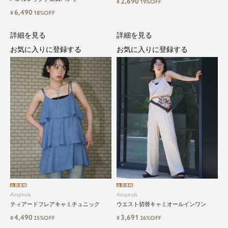
2,690
¥
19%OFF
6,490
¥
18%OFF
詳細を見る
詳細を見る
お気に入りに登録する
お気に入りに登録する
会員価格
会員価格
Ampirula
Ampirula
ティアードフレアキャミチュニック
ウエスト切替キャミオールインワン
4,490
3,691
¥
25%OFF
¥
26%OFF