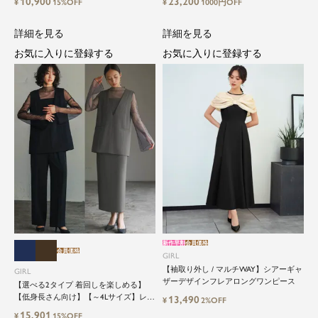
10,900
23,200
¥
15%OFF
¥
1000円OFF
詳細を見る
詳細を見る
お気に入りに登録する
お気に入りに登録する
新作早割
会員価格
会員価格
GIRL
【袖取り外し / マルチWAY】シアーギャ
GIRL
ザーデザインフレアロングワンピース
【選べる2タイプ 着回しを楽しめる】
【低身長さん向け】【～4Lサイズ】レイ
13,490
¥
2%OFF
ヤード風ドッキングトップス&タイトス
15,901
¥
15%OFF