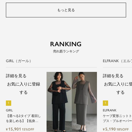
もっと見る
RANKING
GIRL（ガール）
ELFRANK（エ
詳細を見る
詳細を見る
お気に入りに登録
お気に入りに
する
する
GIRL
ELFRANK
【選べる2タイプ 着回し
ケープ変形ニット
を楽しめる】【低身長
プス・プルオーバ
さん向け】【～4Lサイ
15,901
5,190
¥
15%OFF
¥
18%OFF
ズ】レイヤード風ドッ