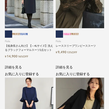
会員価格
自宅洗い
新作早割
会員価格
Flolia
Flolia
【低身長さん向け】【～4Lサイズ】洗え
レーススリーブワンピーススーツ
るブラックフォーマルスーツ2点セット
9,490
¥
13%OFF
14,900
¥
16%OFF
詳細を見る
詳細を見る
お気に入りに登録する
お気に入りに登録する