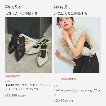
詳細を見る
詳細を見る
お気に入りに登録する
お気に入りに登録する
新作早割
会員価格
新作早割
会員価格
GIRL
【ANDRESD】スタッズポインテッドト
GIRL
ゥバックストラップパンプス
2WAYチュールフリルショート丈ブラウ
ス
12,800
¥
3%OFF
5,490
¥
8%OFF