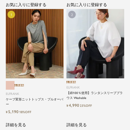
お気に入りに登録する
お気に入りに登録する
会員価格
会員価格
ELFRANK
【綿100％使用】ランタンスリーブブラ
ELFRANK
ウス Washable
ケープ変形ニットトップス・プルオーバ
ー
4,990
¥
23%OFF
5,190
¥
18%OFF
詳細を見る
詳細を見る