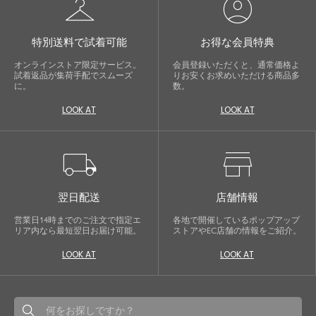
checkroom
account_circle
特別送料で試着可能
お得な会員特典
オンラインストア限定サービス。
会員登録いただくと、通常価格よ
試着返品が集荷手配でスムーズ
りお安くお求めいただける商品多
に。
数。
LOOK AT
LOOK AT
local_shipping
store
翌日配送
店舗情報
営業日14時までのご注文で指定エ
各地で開催しているポップアップ
リア内なら最短翌日お届け可能。
ストアやEC店舗の情報をご紹介。
LOOK AT
LOOK AT