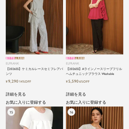
新作早割
会員価格
新作早割
会員価格
ELFRANK
ELFRANK
【2026SS】ケミカルレースセミフレアパ
【2026SS】Aラインノースリーブフリル
ンツ
ヘムチュニックブラウス Washable
9,290
5,590
¥
14%OFF
¥
6%OFF
詳細を見る
詳細を見る
お気に入りに登録する
お気に入りに登録する