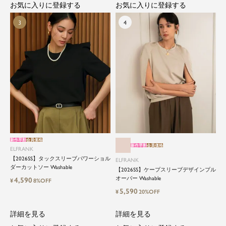
お気に入りに登録する
お気に入りに登録する
新作早割
会員価格
新作早割
会員価格
ELFRANK
【2026SS】タックスリーブパワーショル
ELFRANK
ダーカットソー Washable
【2026SS】ケープスリーブデザインプル
オーバー Washable
4,590
¥
8%OFF
5,590
¥
20%OFF
詳細を見る
詳細を見る