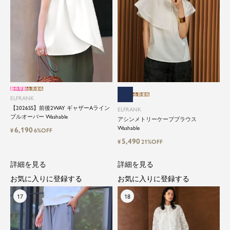
新作早割
会員価格
会員価格
ELFRANK
【2026SS】前後2WAY ギャザーAライン
ELFRANK
プルオーバー Washable
アシンメトリーケープブラウス
Washable
6,190
¥
6%OFF
5,490
¥
21%OFF
詳細を見る
詳細を見る
お気に入りに登録する
お気に入りに登録する