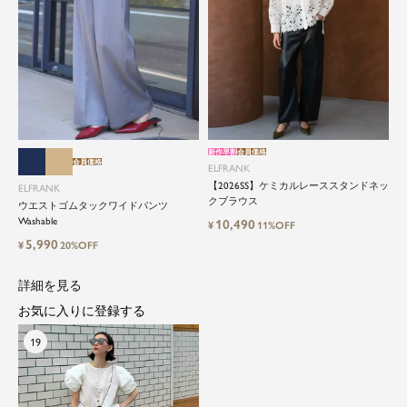
新作早割
会員価格
会員価格
ELFRANK
【2026SS】ケミカルレーススタンドネッ
ELFRANK
クブラウス
ウエストゴムタックワイドパンツ
Washable
10,490
¥
11%OFF
5,990
¥
20%OFF
詳細を見る
お気に入りに登録する