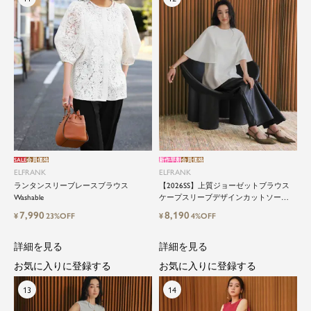
SALE
会員価格
新作早割
会員価格
ELFRANK
ELFRANK
ランタンスリーブレースブラウス
【2026SS】上質ジョーゼットブラウス
Washable
ケープスリーブデザインカットソー
Washable
7,990
8,190
¥
23%OFF
¥
4%OFF
詳細を見る
詳細を見る
お気に入りに登録する
お気に入りに登録する