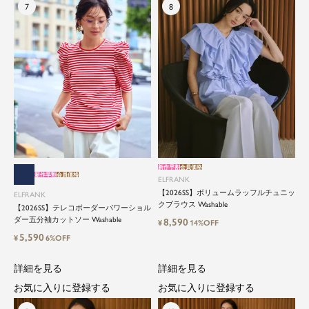
新作早割
会員価格
新作早割
会員価格
ELFRANK
【2026SS】ボリュームラッフルチュニッ
ELFRANK
クブラウス Washable
【2026SS】テレコボーダーパワーショル
ダー五分袖カットソー Washable
8,590
¥
14%OFF
5,590
¥
6%OFF
詳細を見る
詳細を見る
お気に入りに登録する
お気に入りに登録する