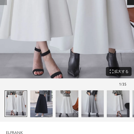
zoom_out_map
拡大する
1
/
35
ELFRANK