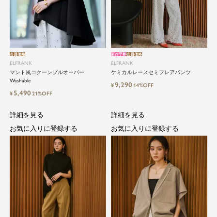
会員価格
新作早割
会員価格
ELFRANK
ELFRANK
マント風コクーンプルオーバー
ケミカルレースセミフレアパンツ
Washable
9,290
¥
14%OFF
5,490
¥
21%OFF
詳細を見る
詳細を見る
お気に入りに登録する
お気に入りに登録する
close
ElegantとFrankをテーマに、時代を超