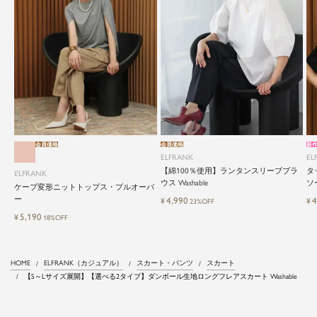
会員価格
会員価格
新
ELFRANK
EL
【綿100％使用】ランタンスリーブブラ
タ
ELFRANK
ウス Washable
ソー
ケープ変形ニットトップス・プルオーバ
ー
4,990
4
¥
¥
23%OFF
5,190
¥
18%OFF
HOME
ELFRANK（カジュアル）
スカート・パンツ
スカート
【S～Lサイズ展開】【選べる2タイプ】ダンボール生地ロングフレアスカート Washable