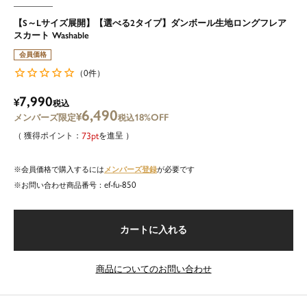
【S～Lサイズ展開】【選べる2タイプ】ダンボール生地ロングフレア
スカート Washable
会員価格
0
（
件）
7,990
¥
税込
6,490
¥
18%OFF
税込
73
を進呈
メンバーズ登録
会員価格で購入するには
が必要です
ef-fu-850
商品番号
カートに入れる
商品についてのお問い合わせ