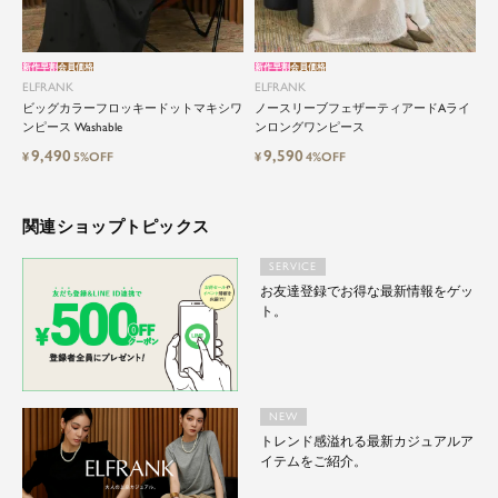
新作早割
会員価格
新作早割
会員価格
ELFRANK
ELFRANK
ビッグカラーフロッキードットマキシワ
ノースリーブフェザーティアードAライ
ンピース Washable
ンロングワンピース
9,490
9,590
¥
5%OFF
¥
4%OFF
関連ショップトピックス
SERVICE
お友達登録でお得な最新情報をゲッ
ト。
NEW
トレンド感溢れる最新カジュアルア
イテムをご紹介。