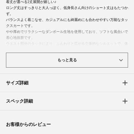
着丈が選べる2丈展開が嬉しい♪
ロング丈はすっきりと大人っぽく、低身長さん向けのショート丈はもたつか
ず。
バランスよく着こなせ、カジュアルにも綺麗めにも合わせやすい万能なタッ
クスカートです。
やや厚めでリラクシーなダンボール生地を使用しており、ソフトな風合いで
着心地抜群です。
ウエスト部分のタックにより、ふんわりと広がる立体的なシルエットで、体
型カバーとスタイルアップを叶えます。
もっと見る
リブニットやカットソーをインしたり、スウェットやニットプルオーバーと
合わせることでバランスの良い着こなしが楽しめます。
サイズ詳細
体型カバーポイント
【ウエスト】【ヒップ】【太もも】
ウエストゴム仕様でリラクシーな着心地なのも嬉しいポイント。
スペック詳細
ウエスト部分を締め付けず、タックでお腹まわりもやさしく包み込みます。
末広がりになったフレアシルエットがヒップから脚全体の気になる部分もし
っかりカバーします。
お客様からのレビュー
素材