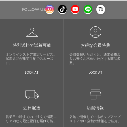
FOLLOW US
checkroom
account_circle
特別送料で試着可能
お得な会員特典
オンラインストア限定サービス。
会員登録いただくと、通常価格よ
試着返品が集荷手配でスムーズ
りお安くお求めいただける商品多
に。
数。
LOOK AT
LOOK AT
local_shipping
store
翌日配送
店舗情報
営業日14時までのご注文で指定エ
各地で開催しているポップアップ
リア内なら最短翌日お届け可能。
ストアやEC店舗の情報をご紹介。