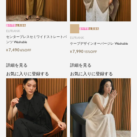
えて愛されるアイテムを
ELFRANK（エルフランク）は、「上品さ」と「気
新作早割
会員価格
さくさ」をバランスよく取り入れた、大人のため
新作早割
会員価格
ELFRANK
のカジュアルブランドです。
センタープレスセミワイドストレートパ
ELFRANK
ンツ Washable
ケープデザインオーバージレ Washable
毎日の中に自然と取り入れたくなる、でもどこか
7,490
¥
6%OFF
7,990
目を引く。そんな日常と特別の間を行き来するス
¥
15%OFF
タイルを提案しています。
詳細を見る
詳細を見る
お気に入りに登録する
お気に入りに登録する