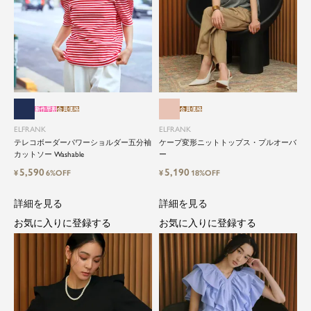
新作早割
会員価格
会員価格
ELFRANK
ELFRANK
テレコボーダーパワーショルダー五分袖
ケープ変形ニットトップス・プルオーバ
カットソー Washable
ー
5,590
5,190
¥
6%OFF
¥
18%OFF
詳細を見る
詳細を見る
お気に入りに登録する
お気に入りに登録する