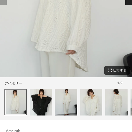
zoom_out_map
拡大する
1
/
9
アイボリー
Ampirula