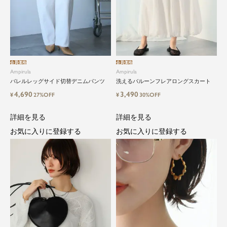
会員価格
会員価格
Ampirula
Ampirula
バレルレッグサイド切替デニムパンツ
洗えるバルーンフレアロングスカート
4,690
3,490
¥
27%OFF
¥
30%OFF
詳細を見る
詳細を見る
お気に入りに登録する
お気に入りに登録する