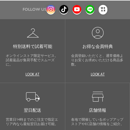
FOLLOW US
checkroom
account_circle
特別送料で試着可能
お得な会員特典
オンラインストア限定サービス。
会員登録いただくと、通常価格よ
試着返品が集荷手配でスムーズ
りお安くお求めいただける商品多
に。
数。
LOOK AT
LOOK AT
local_shipping
store
翌日配送
店舗情報
営業日14時までのご注文で指定エ
各地で開催しているポップアップ
リア内なら最短翌日お届け可能。
ストアやEC店舗の情報をご紹介。