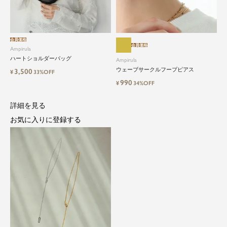
会員価格
close
会員価格
Ampirula
ハートショルダーバッグ
Ampirula
都会的で自由なムードにトレンドを。
ウェーブサークルフープピアス
3,500
¥
33%OFF
手頃な価格で毎日に寄り添う。
990
¥
34%OFF
詳細を見る
Ampirula（アンピルーラ）は、「今」をまとう、洗
練カジュアル。都会的で自由なムードに、トレン
お気に入りに登録する
ドをひとさし。毎日に寄り添うリアルクローズを
手に取りやすい価格で。
等身大の自分でいられる心地よさを大切に、アク
ティブな日常も、おしゃれに自分らしく。