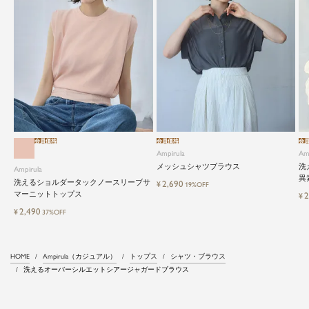
会員価格
会員価格
会
Ampirula
Am
メッシュシャツブラウス
洗
Ampirula
異
洗えるショルダータックノースリーブサ
2,690
¥
19%OFF
マーニットトップス
2
¥
2,490
¥
37%OFF
HOME
Ampirula（カジュアル）
トップス
シャツ・ブラウス
洗えるオーバーシルエットシアージャガードブラウス