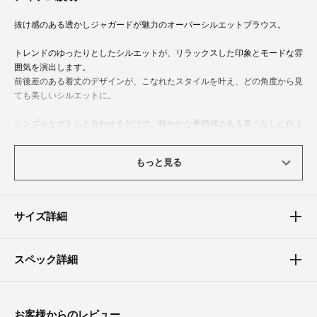
抜け感のある透かしジャガードが魅力のオーバーシルエットブラウス。
トレンドのゆったりとしたシルエットが、リラックスした印象とモードな雰
囲気を演出します。
前後差のある着丈のデザインが、こなれたスタイルを叶え、どの角度から見
ても美しいシルエットに。
シンプルなボトムと合わせるだけで、軽やかな季節感のある着こなしに仕上
がります。
もっと見る
体型カバーポイント
【二の腕】【バスト】【ウエスト】
オーバーシルエットで気になる体型をさりげなくカバー。
サイズ詳細
前後差のある着丈がスタイルアップ効果を演出。
素材
スペック詳細
程よい透け感と柔らかな肌触りで、快適な着心地を提供します。
お客様からのレビュー