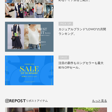
めるアイテムをご紹介。
PICK UP
カジュアルブランド"LOWO"の月間
ランキング。
SALE
注目の新作もロングセラーも最大
80％OFFセール。
REPOST
もっと見る