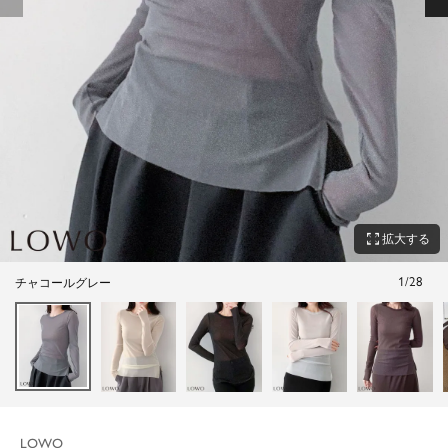
zoom_out_map
拡大する
1
/
28
チャコールグレー
LOWO