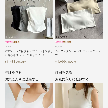
新作早割
会員価格
新作早割
会員価格
LOWO
LOWO
綿90% カップ付きキャミソール｜やさし
カップ付きシームレスバンドゥブラトッ
い着心地 ストレッチキャミソール
プ
1,491
1,000
¥
20%OFF
¥
54%OFF
詳細を見る
詳細を見る
お気に入りに登録する
お気に入りに登録する