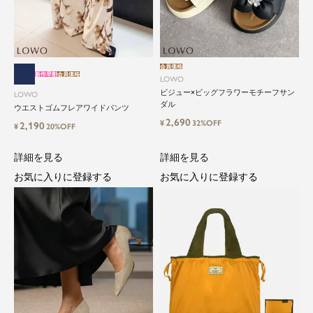
会員価格
新作早割
会員価格
LOWO
ビジュー×ビッグフラワーモチーフサン
LOWO
ダル
ウエストゴムフレアワイドパンツ
2,690
¥
32%OFF
2,190
¥
20%OFF
詳細を見る
詳細を見る
close
お気に入りに登録する
お気に入りに登録する
気軽に楽しめる低価格でトレンドを取
り入れたファッションブランド
LOWO（ロワ）は、アパレルはもちろん、インナ
ー、バッグやシューズ、小物まで、驚くほどリー
ズナブルにラインナップ。
毎日のコーデに、ちょっとした変化を。いつもの