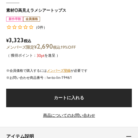
素材◎高見えラメシアートップス
新作早割
会員価格
0
（
件）
3,323
¥
税込
2,690
¥
19%OFF
税込
30
を進呈
メンバーズ登録
会員価格で購入するには
が必要です
lw-to-lin-19461
商品番号
カートに入れる
商品についてのお問い合わせ
アイテム説明