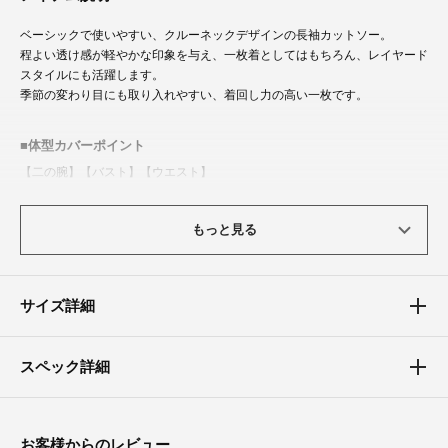
ベーシックで使いやすい、クルーネックデザインの長袖カットソー。
程よい透け感が軽やかな印象を与え、一枚着としてはもちろん、レイヤード
スタイルにも活躍します。
季節の変わり目にも取り入れやすい、着回し力の高い一枚です。
体型カバーポイント
【二の腕】【バスト】【ウエスト】
程よい透け感が視線を分散し、ボディラインをやさしくカバーします。
一枚でもレイヤードでも着こなしやすく、体型に合わせた調整のしやすさが
もっと見る
◎。
サイズ詳細
スペック詳細
お客様からのレビュー