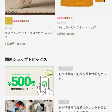
自分に、ちょっとした彩りを。
LOWOは、頑張りすぎないおしゃれを応援しま
す。
新作早割
会員価格
新作早割
会員価格
LOWO
バイカラービッグトートバッグ
LOWO
ラメポインテッドトゥローヒールパンプ
890
¥
50%OFF
ス
3,691
¥
26%OFF
関連ショップトピックス
SERVICE
お友達登録でお得な最新情報をゲッ
ト。
NEW
お手頃価格で最新のトレンドを楽し