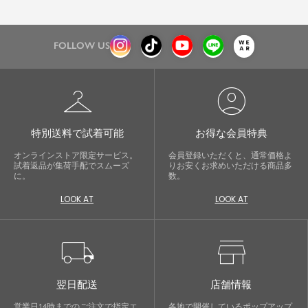
FOLLOW US
checkroom
account_circle
特別送料で試着可能
お得な会員特典
オンラインストア限定サービス。
会員登録いただくと、通常価格よ
試着返品が集荷手配でスムーズ
りお安くお求めいただける商品多
に。
数。
LOOK AT
LOOK AT
local_shipping
store
翌日配送
店舗情報
営業日14時までのご注文で指定エ
各地で開催しているポップアップ