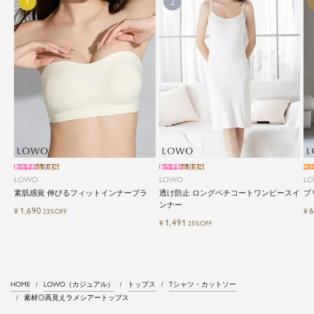
新作早割
会員価格
新作早割
会員価格
特
LOWO
LOWO
L
素肌感覚 伸びるフィットインナーブラ
透け防止 ロングペチコートワンピースイ
プ
ンナー
1,690
6
¥
¥
23%OFF
1,491
¥
25%OFF
HOME
LOWO（カジュアル）
トップス
Tシャツ・カットソー
素材◎高見えラメシアートップス