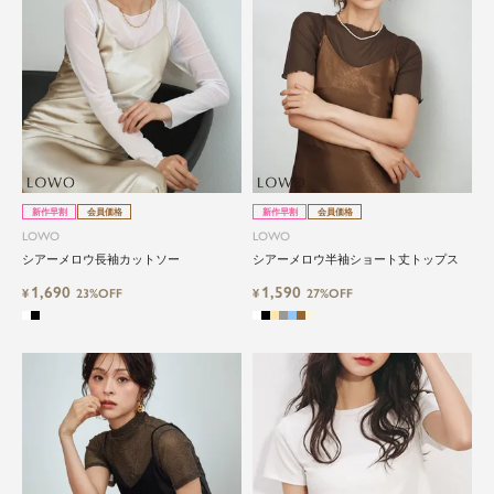
新作早割
会員価格
新作早割
会員価格
LOWO
LOWO
シアーメロウ長袖カットソー
シアーメロウ半袖ショート丈トップス
1,690
1,590
¥
23%OFF
¥
27%OFF