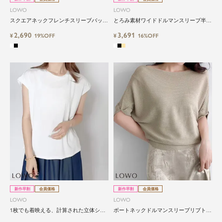
LOWO
LOWO
スクエアネックフレンチスリーブバック
とろみ素材ワイドドルマンスリーブ半袖
スリットトップス
プルオーバーカットソー
2,690
3,691
¥
19%OFF
¥
16%OFF
新作早割
会員価格
新作早割
会員価格
LOWO
LOWO
1枚でも着映える、計算された立体シル
ボートネックドルマンスリーブリブトッ
エットの大人Tシャツ
プス