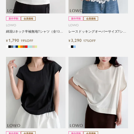
新作早割
会員価格
新作早割
会員価格
LOWO
LOWO
綿混Uネック半袖無地Tシャツ（全13
レースドッキングオーバーサイズTシャ
色・レイヤード・インナー対応）
ツ
1,790
3,290
¥
19%OFF
¥
17%OFF
新作早割
会員価格
新作早割
会員価格