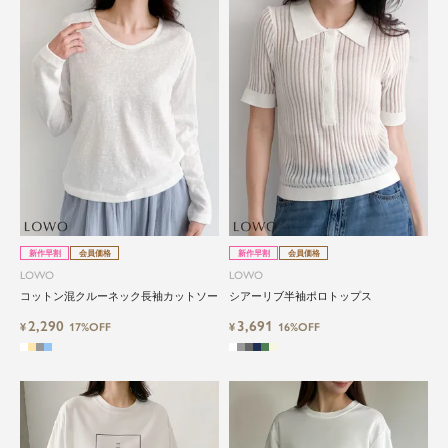
新作早割
会員価格
新作早割
会員価格
LOWO
LOWO
コットン混クルーネック長袖カットソー
シアーリブ半袖ポロトップス
2,290
3,691
¥
17%OFF
¥
16%OFF