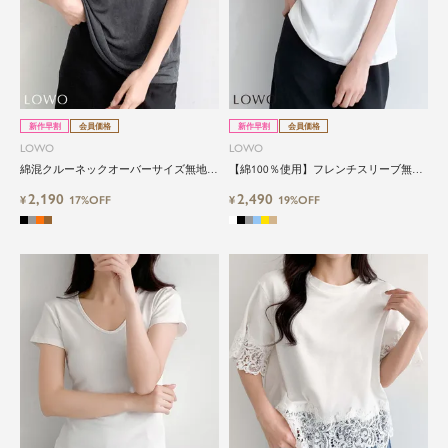
新作早割
会員価格
新作早割
会員価格
LOWO
LOWO
綿混クルーネックオーバーサイズ無地T
【綿100％使用】フレンチスリーブ無地
シャツ しっとりとしたシルキーな光沢
Tシャツ（レイヤード・インナー対応）
2,190
2,490
と伸縮性が魅力の大人トップス
¥
17%OFF
¥
19%OFF