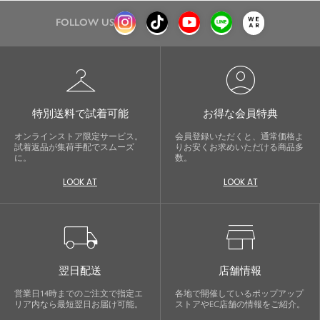
FOLLOW US
checkroom
account_circle
特別送料で試着可能
お得な会員特典
オンラインストア限定サービス。
会員登録いただくと、通常価格よ
試着返品が集荷手配でスムーズ
りお安くお求めいただける商品多
に。
数。
LOOK AT
LOOK AT
local_shipping
store
翌日配送
店舗情報
営業日14時までのご注文で指定エ
各地で開催しているポップアップ
リア内なら最短翌日お届け可能。
ストアやEC店舗の情報をご紹介。