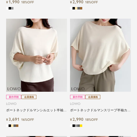
1,990
2,990
¥
18%OFF
¥
18%OFF
close
気軽に楽しめる低価格でトレンドを取
り入れたファッションブランド
LOWO（ロワ）は、アパレルはもちろん、インナ
ー、バッグやシューズ、小物まで、驚くほどリー
ズナブルにラインナップ。
新作早割
会員価格
新作早割
会員価格
毎日のコーデに、ちょっとした変化を。いつもの
LOWO
LOWO
自分に、ちょっとした彩りを。
ボートネックドルマンシルエット半袖カ
ボートネックドルマンスリーブ半袖カッ
LOWOは、頑張りすぎないおしゃれを応援しま
ットソー
トソー
す。
3,691
2,990
¥
16%OFF
¥
18%OFF