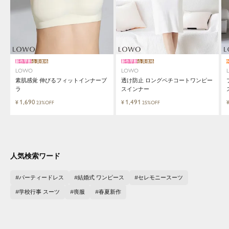
新作早割
会員価格
新作早割
会員価格
LOWO
LOWO
素肌感覚 伸びるフィットインナーブ
透け防止 ロングペチコートワンピー
ラ
スインナー
1,690
1,491
¥
¥
23%OFF
25%OFF
人気検索ワード
パーティードレス
結婚式 ワンピース
セレモニースーツ
学校行事 スーツ
喪服
春夏新作