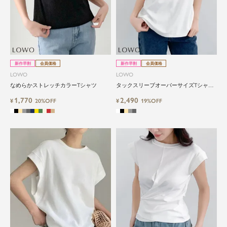
新作早割
会員価格
新作早割
会員価格
LOWO
LOWO
なめらかストレッチカラーTシャツ
タックスリーブオーバーサイズTシャツ
カットソー
1,770
2,490
¥
20%OFF
¥
19%OFF