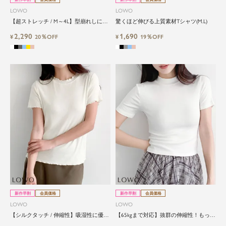
LOWO
LOWO
【超ストレッチ / M～4L】型崩れしにく
驚くほど伸びる上質素材Tシャツ(M.L)
い極上コットンプルオーバー
2,290
1,690
¥
20％OFF
¥
19％OFF
新作早割
会員価格
新作早割
会員価格
LOWO
LOWO
【シルクタッチ / 伸縮性】吸湿性に優れ
【65kgまで対応】抜群の伸縮性！もっち
たリヨセル素材。フリルハイネックプル
りハイネックTシャツ