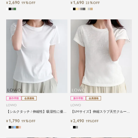
2,690
1,690
オーバー
¥
19％OFF
¥
23％OFF
新作早割
会員価格
新作早割
会員価格
LOWO
LOWO
【シルクタッチ / 伸縮性】吸湿性に優れ
【S/Mサイズ】伸縮スラブ天竺クルーネ
たリヨセル素材。ベーシックTシャツ
ックTシャツ
1,790
2,490
（M・L）
¥
19％OFF
¥
19%OFF