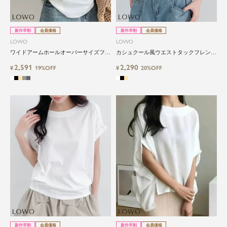
新作早割
会員価格
新作早割
会員価格
LOWO
LOWO
ワイドアームホールオーバーサイズフレ
カシュクール風ウエストタックフレンチ
ンチスリーブカットソー
スリーブカットソー
2,591
2,290
¥
19%OFF
¥
20%OFF
新作早割
会員価格
新作早割
会員価格