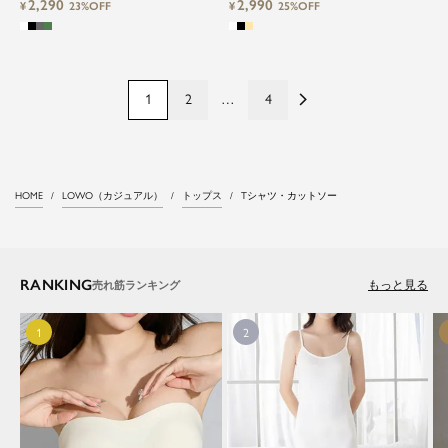
2,290
2,990
¥
23%OFF
¥
25%OFF
1
2
…
4
HOME
LOWO（カジュアル）
トップス
Tシャツ・カットソー
RANKING
もっと見る