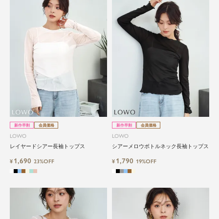
新作早割
会員価格
新作早割
会員価格
LOWO
LOWO
レイヤードシアー長袖トップス
シアーメロウボトルネック長袖トップス
1,690
1,790
¥
23%OFF
¥
19%OFF