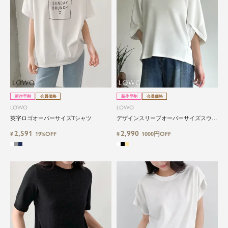
新作早割
会員価格
新作早割
会員価格
LOWO
LOWO
英字ロゴオーバーサイズTシャツ
デザインスリーブオーバーサイズスウェ
ットプルオーバー
2,591
2,990
¥
19%OFF
¥
1000円OFF