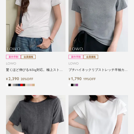
新作早割
会員価格
新作早割
会員価格
LOWO
LOWO
驚くほど伸びる/65kg対応。極上ストレ
プチハイネックリブストレッチ半袖カッ
ッチの“美フィット”Tシャツ
トソー
2,390
1,790
¥
20%OFF
¥
19%OFF