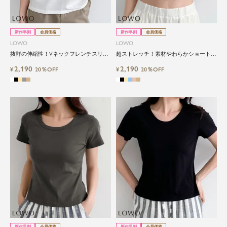
新作早割
会員価格
新作早割
会員価格
LOWO
LOWO
抜群の伸縮性！Vネックフレンチスリー
超ストレッチ！素材やわらかショート丈
ブカットソー
Tシャツ
2,190
2,190
¥
20％OFF
¥
20％OFF
新作早割
会員価格
新作早割
会員価格