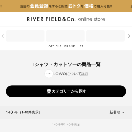
menu
OFFICIAL BRAND LIST
Tシャツ・カットソーの商品一覧
LOWOについて
カテゴリーから探す
140
（1
-
40
件表示
）
新着順
件
140
件中
1
-
40
件表示