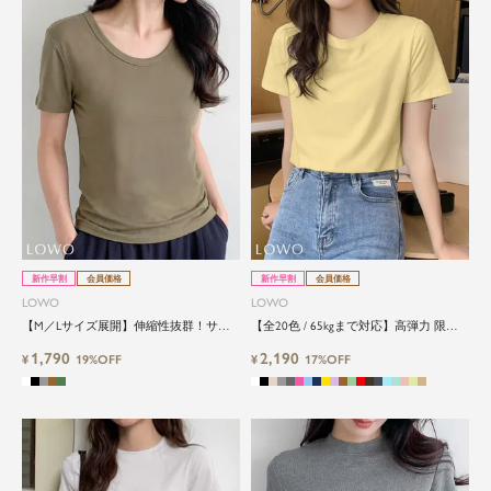
新作早割
会員価格
新作早割
会員価格
LOWO
LOWO
【M／Lサイズ展開】伸縮性抜群！サイ
【全20色 / 65kgまで対応】高弾力 限界
ドギャザークルーネックカットソー
ストレッチ上品クルーネックTシャツ
1,790
2,190
¥
19%OFF
¥
17%OFF