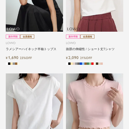
新作早割
会員価格
新作早割
会員価格
LOWO
LOWO
ラメシアーハイネック半袖トップス
抜群の伸縮性 / ショート丈Tシャツ
1,690
2,090
¥
23%OFF
¥
21%OFF