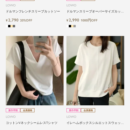
LOWO
LOWO
ドルマンフレンチスリーブカットソー
ドルマンスリーブオーバーサイズカット
ソー
2,790
2,990
¥
20%OFF
¥
1000円OFF
新作早割
会員価格
新作早割
会員価格
LOWO
LOWO
コットンVネックシームレスTシャツ
イレヘムボックスシルエットスウェット
プルオーバー