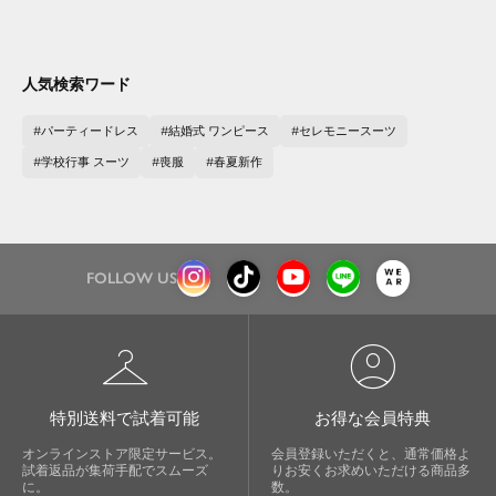
人気検索ワード
パーティードレス
結婚式 ワンピース
セレモニースーツ
学校行事 スーツ
喪服
春夏新作
close
FOLLOW US
気軽に楽しめる低価格でトレンドを取
り入れたファッションブランド
checkroom
account_circle
LOWO（ロワ）は、アパレルはもちろん、インナ
ー、バッグやシューズ、小物まで、驚くほどリー
特別送料で試着可能
お得な会員特典
ズナブルにラインナップ。
オンラインストア限定サービス。
会員登録いただくと、通常価格よ
試着返品が集荷手配でスムーズ
りお安くお求めいただける商品多
毎日のコーデに、ちょっとした変化を。いつもの
に。
数。