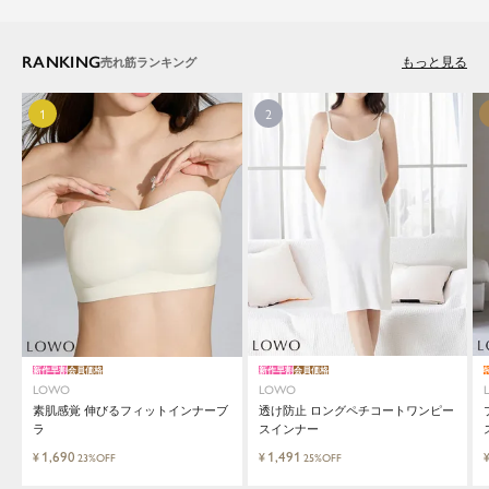
RANKING
もっと見る
新作早割
会員価格
新作早割
会員価格
LOWO
LOWO
素肌感覚 伸びるフィットインナーブ
透け防止 ロングペチコートワンピー
ラ
スインナー
1,690
1,491
¥
¥
23%OFF
25%OFF