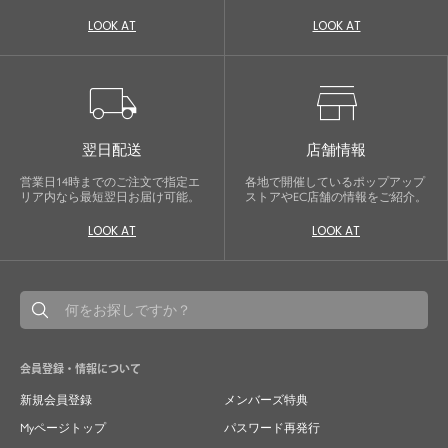
自分に、ちょっとした彩りを。
LOOK AT
LOOK AT
LOWOは、頑張りすぎないおしゃれを応援しま
す。
local_shipping
store
翌日配送
店舗情報
営業日14時までのご注文で指定エ
各地で開催しているポップアップ
リア内なら最短翌日お届け可能。
ストアやEC店舗の情報をご紹介。
LOOK AT
LOOK AT
会員登録・情報について
新規会員登録
メンバーズ特典
Myページトップ
パスワード再発行