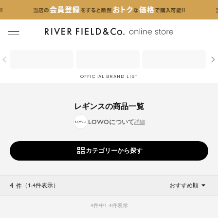
menu
OFFICIAL BRAND LIST
レギンスの商品一覧
LOWOについて
カテゴリーから探す
4
（1
-
4
件表示
）
おすすめ順
件
4
件中
1
-
4
件表示