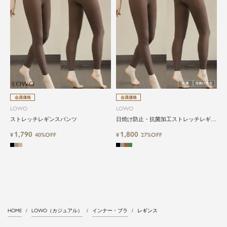
会員価格
会員価格
LOWO
LOWO
ストレッチレギンスパンツ
日焼け防止・抗菌加工ストレッチレギン
ス
1,790
1,800
¥
40%OFF
¥
27%OFF
HOME
LOWO（カジュアル）
インナー・ブラ
レギンス