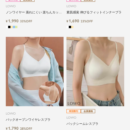
LOWO
LOWO
ノンワイヤー 蒸れにくい 楽ちんカップ
素肌感覚 伸びるフィットインナーブラ
付きブラ
1,990
1,690
¥
33%OFF
¥
23%OFF
特別割引
会員価格
LOWO
LOWO
バックオープンワイヤレスブラ
バックシームレスブラ
1,790
¥
28%OFF