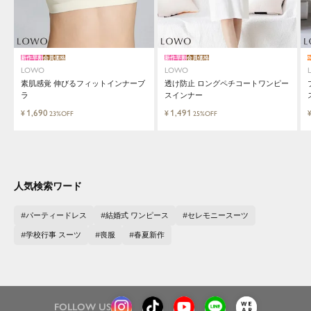
新作早割
会員価格
新作早割
会員価格
LOWO
LOWO
素肌感覚 伸びるフィットインナーブ
透け防止 ロングペチコートワンピー
ラ
スインナー
1,690
1,491
¥
¥
23%OFF
25%OFF
人気検索ワード
パーティードレス
結婚式 ワンピース
セレモニースーツ
学校行事 スーツ
喪服
春夏新作
FOLLOW US