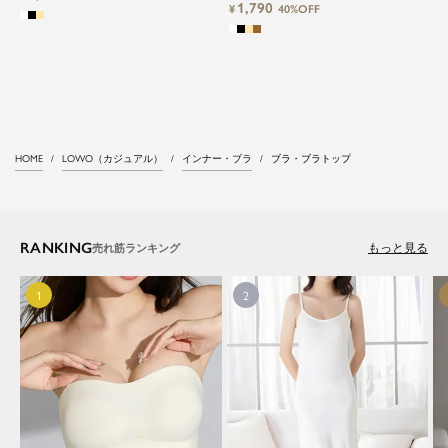
1,790
¥
40%OFF
close
気軽に楽しめる低価格でトレンドを取
HOME
LOWO（カジュアル）
インナー・ブラ
ブラ・ブラトップ
り入れたファッションブランド
LOWO（ロワ）は、アパレルはもちろん、インナ
RANKING
ー、バッグやシューズ、小物まで、驚くほどリー
もっと見る
ズナブルにラインナップ。
毎日のコーデに、ちょっとした変化を。いつもの
自分に、ちょっとした彩りを。
LOWOは、頑張りすぎないおしゃれを応援しま
す。