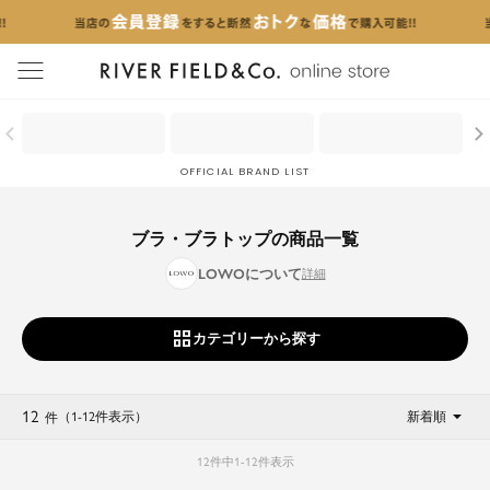
menu
OFFICIAL BRAND LIST
ブラ・ブラトップの商品一覧
LOWOについて
カテゴリーから探す
12
（1
-
12
件表示
）
新着順
件
12
件中
1
-
12
件表示