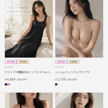
新作早割
会員価格
新作早割
会員価格
LOWO
LOWO
ナイトブラ機能付きノンワイヤールーム
シームレスノンワイヤーブラ
ワンピース
4,850
2,170
¥
10%OFF
¥
10%OFF