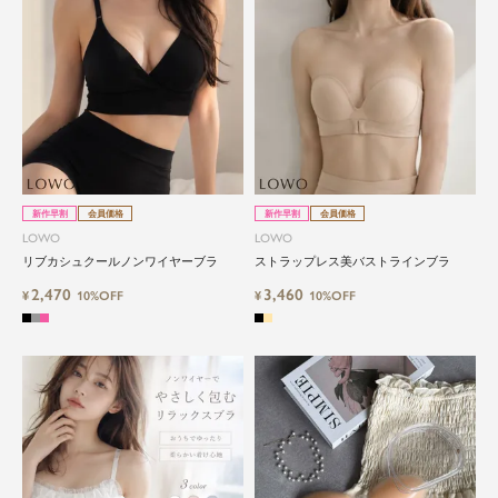
新作早割
会員価格
新作早割
会員価格
LOWO
LOWO
リブカシュクールノンワイヤーブラ
ストラップレス美バストラインブラ
2,470
3,460
¥
10%OFF
¥
10%OFF