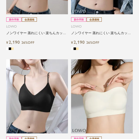
新作早割
会員価格
新作早割
会員価格
LOWO
LOWO
ノンワイヤー 蒸れにくい 楽ちんカップ
ノンワイヤー 蒸れにくい 楽ちんカップ
付きブラ
付きインナー
2,190
2,190
¥
26%OFF
¥
26%OFF
新作早割
会員価格
新作早割
会員価格