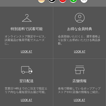
checkroom
account_circle
特別送料で試着可能
お得な会員特典
オンラインストア限定サービス。
会員登録いただくと、通常価格よ
試着返品が集荷手配でスムーズ
りお安くお求めいただける商品多
に。
数。
LOOK AT
LOOK AT
local_shipping
store
翌日配送
店舗情報
営業日14時までのご注文で指定エ
各地で開催しているポップアップ
リア内なら最短翌日お届け可能。
ストアやEC店舗の情報をご紹介。
LOOK AT
LOOK AT