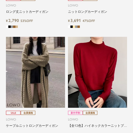
LOWO
LOWO
ロング丈ニットカーディガン
ニットロングカーディガン
2,790
3,691
¥
53%OFF
¥
47%OFF
SALE
会員価格
新作早割
会員価格
LOWO
LOWO
ケーブルニットロングカーディガン
【全12色】ハイネックカラーニットプル
オーバー