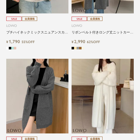
SALE
会員価格
SALE
会員価格
LOWO
LOWO
プチハイネックミックスニュアンスカラ
リボンベルト付きロング丈ニットカーデ
ーニットプルオーバー
ィガン
1,790
2,990
¥
55%OFF
¥
62%OFF
SALE
会員価格
SALE
会員価格