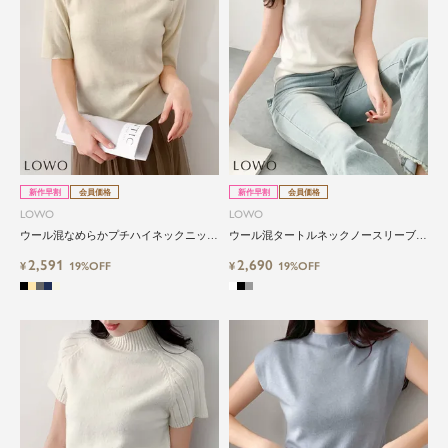
新作早割
会員価格
新作早割
会員価格
LOWO
LOWO
ウール混なめらかプチハイネックニット
ウール混タートルネックノースリーブニ
トップス
ット
2,591
2,690
¥
19%OFF
¥
19%OFF