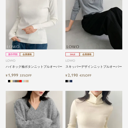
新作早割
会員価格
SALE
会員価格
LOWO
LOWO
ハイネック袖ボタンニットプルオーバー
スキッパーデザインニットプルオーバー
1,999
2,190
¥
33%OFF
¥
43%OFF