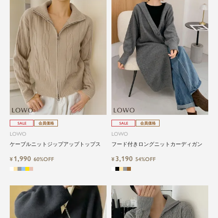
SALE
会員価格
SALE
会員価格
LOWO
LOWO
ケーブルニットジップアップトップス
フード付きロングニットカーディガン
1,990
3,190
¥
60%OFF
¥
54%OFF