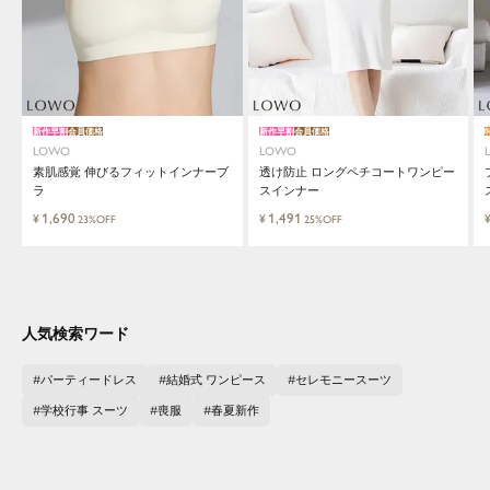
新作早割
会員価格
新作早割
会員価格
LOWO
LOWO
素肌感覚 伸びるフィットインナーブ
透け防止 ロングペチコートワンピー
ラ
スインナー
1,690
1,491
¥
¥
23%OFF
25%OFF
人気検索ワード
パーティードレス
結婚式 ワンピース
セレモニースーツ
学校行事 スーツ
喪服
春夏新作