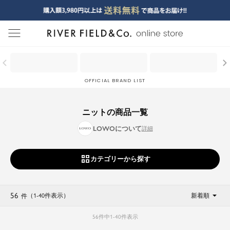
menu
OFFICIAL BRAND LIST
ニットの商品一覧
LOWOについて
カテゴリーから探す
56
（1
-
40
件表示
）
新着順
件
56
件中
1
-
40
件表示