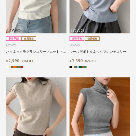
新作早割
会員価格
新作早割
会員価格
LOWO
LOWO
ハイネックラグランスリーブニットトッ
ウール混ボトルネックフレンチスリーブ
プス
ニットトップス
2,990
2,390
¥
30%OFF
¥
16%OFF