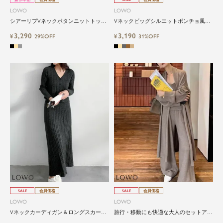
LOWO
LOWO
シアーリブVネックボタンニットトップ
Vネックビッグシルエットポンチョ風ニ
ス
ットプルオーバー
3,290
3,190
¥
29%OFF
¥
31%OFF
SALE
会員価格
SALE
会員価格
LOWO
LOWO
Vネックカーディガン＆ロングスカート
旅行・移動にも快適な大人のセットアッ
ニットアップ
プ｜セットでも単品使いでも！ 使える