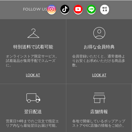
FOLLOW US
checkroom
account_circle
特別送料で試着可能
お得な会員特典
オンラインストア限定サービス。
会員登録いただくと、通常価格よ
試着返品が集荷手配でスムーズ
りお安くお求めいただける商品多
に。
数。
LOOK AT
LOOK AT
local_shipping
store
翌日配送
店舗情報
営業日14時までのご注文で指定エ
各地で開催しているポップアップ
リア内なら最短翌日お届け可能。
ストアやEC店舗の情報をご紹介。