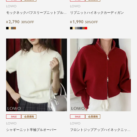
LOWO
LOWO
モックネックパフスリーブニットプルオ
リブニットハイネックカーディガン
ーバー
2,790
1,990
¥
30%OFF
¥
50%OFF
SALE
会員価格
SALE
会員価格
LOWO
LOWO
シャギーニット半袖プルオーバー
フロントジップアップハイネックニット
プルオーバー