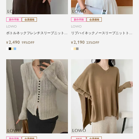
新作早割
会員価格
新作早割
会員価格
LOWO
LOWO
ボトルネックフレンチスリーブニットト
リブハイネックノースリーブニットトッ
ップス
プス
2,490
2,190
¥
19%OFF
¥
23%OFF
新作早割
会員価格
SALE
会員価格