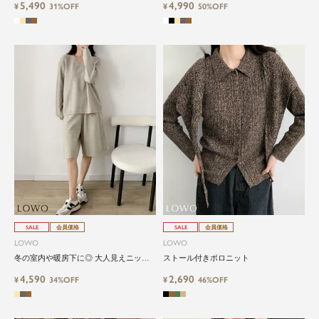
5,490
4,990
¥
31%OFF
3点セットニット（羽織・トップス・パ
¥
50%OFF
ンツ）
SALE
会員価格
SALE
会員価格
LOWO
LOWO
冬の室内や暖房下に◎ 大人見えニット
ストール付きポロニット
セットアップ（ハーフパンツ）
4,590
2,690
¥
34%OFF
¥
46%OFF