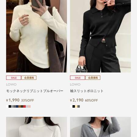
SALE
会員価格
SALE
会員価格
LOWO
LOWO
モックネックリブニットプルオーバー
袖スリットポロニット
1,990
2,190
¥
33%OFF
¥
60%OFF