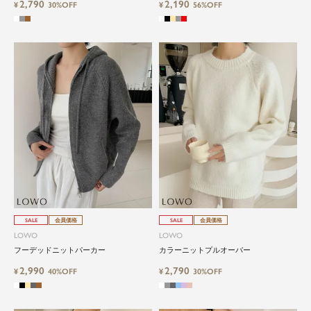
2,790
2,190
¥
30%OFF
¥
56%OFF
close
気軽に楽しめる低価格でトレンドを取
り入れたファッションブランド
LOWO（ロワ）は、アパレルはもちろん、インナ
ー、バッグやシューズ、小物まで、驚くほどリー
ズナブルにラインナップ。
SALE
会員価格
SALE
会員価格
毎日のコーデに、ちょっとした変化を。いつもの
LOWO
LOWO
自分に、ちょっとした彩りを。
フーデッドニットパーカー
カラーニットプルオーバー
LOWOは、頑張りすぎないおしゃれを応援しま
す。
2,990
2,790
¥
40%OFF
¥
30%OFF