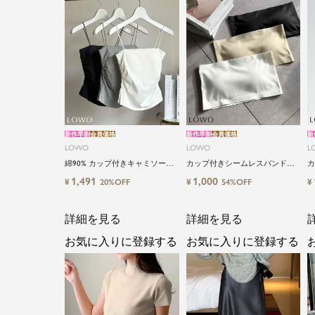
新作早割
会員価格
新作早割
会員価格
新
LOWO
LOWO
L
綿90% カップ付きキャミソール
カップ付きシームレスバンドゥ
カ
｜やさしい着心地 ストレッチキ
ブラトップ
ラ
1,491
1,000
¥
¥
¥
20%OFF
54%OFF
ャミソール
詳細を見る
詳細を見る
お気に入りに登録する
お気に入りに登録する