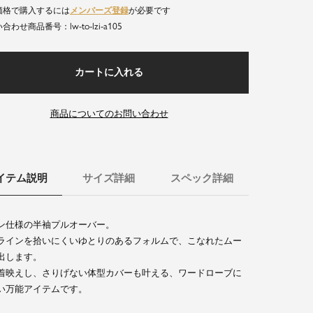
価格で購入するには
メンバーズ登録
が必要です
lw-to-lzi-a105
商品番号
カートに入れる
商品についてのお問い合わせ
イテム説明
サイズ詳細
スペック詳細
ン仕様の半袖プルオーバー。
ラインを拾いにくいゆとりのあるフォルムで、こなれたムー
出します。
着映えし、さりげない体型カバーも叶える、ワードローブに
い万能アイテムです。