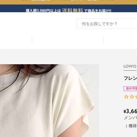
LOWO
フレ
新作早
3,6
¥