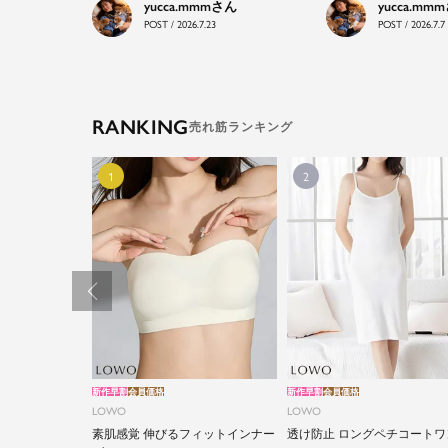
yucca.mmm
yucca.mmm
POST / 2026.7.23
POST / 2026.7.7
RANKING
新作早割
会員価格
新作早割
会員価格
LOWO
LOWO
素肌感覚 伸びるフィットインナー
透け防止 ロングペチコートワ