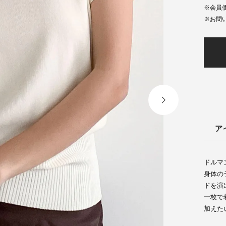
会員
ア
ドルマ
身体の
ドを演
一枚で
加えた