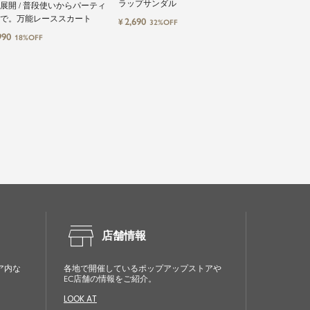
ラップサンダル
やさしい着心地
L展開 / 普段使いからパーティ
ソール
で。万能レーススカート
2,690
1,491
¥
¥
32%OFF
20%OF
990
18%OFF
store
店舗情報
ア内な
各地で開催しているポップアップストアや
EC店舗の情報をご紹介。
LOOK AT