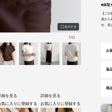
体型
【二の
肩から
せ、気
zoom_out_map
拡大する
1
/
23
ブラック
お
返
商
詳細を見る
詳細を見る
お気に入りに登録する
お気に入りに登録する