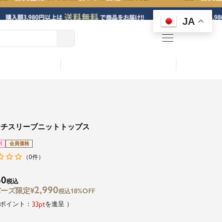
JA
menu
ンチスリーブニットトップス
割
会員価格
0
（
件）
60
税込
2,990
¥
18%OFF
税込
33
を進呈