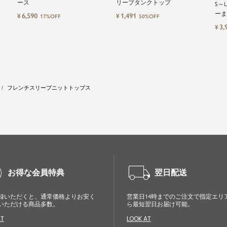
ース
リーブタンクトップ
S～
ーま
6,590
1,491
¥
¥
17%OFF
50%OFF
3,
¥
フレンチスリーブニットトップス
cle
local_shipping
お得な会員特典
翌日配送
録いただくと、通常価格よりお安く
営業日14時までのご注文で指定エリ
いただける商品多数。
ら最短翌日お届け可能。
AT
LOOK AT