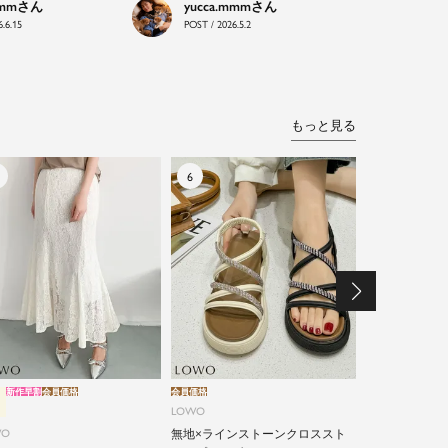
mmm
yucca.mmm
.6.15
POST / 2026.5.2
もっと見る
新作早割
会員価格
会員価格
新作早割
会員価格
LOWO
LOWO
WO
無地×ラインストーンクロススト
綿90% カッ