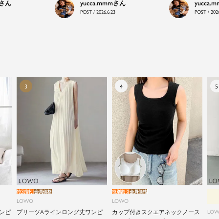
yucca.mmm
yucca.
LOWOは、頑張りすぎないおしゃれを応援します。
POST / 2026.6.23
POST / 2026
特別割引
会員価格
特別割引
会員価格
LOWO
LOWO
ンピ
プリーツAラインロング丈ワンピ
カップ付きスクエアネックノース
LO