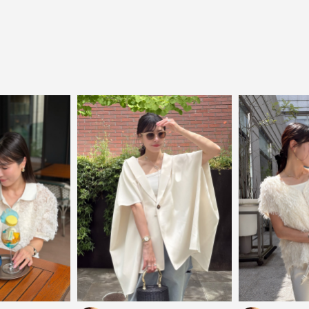
close
気軽に楽しめる低価格でトレンドを取り
入れたファッションブランド
LOWO（ロワ）は、アパレルはもちろん、インナー、
バッグやシューズ、小物まで、驚くほどリーズナブル
にラインナップ。
毎日のコーデに、ちょっとした変化を。いつもの自分
に、ちょっとした彩りを。