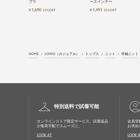
ブラ
ースインナー
1,690
1,491
¥
¥
23%OFF
25%OFF
HOME
LOWO（カジュアル）
トップス
ニット
半袖ニット
checkroom
account_cir
特別送料で試着可能
オンラインストア限定サービス。試着返品
会員登
が集荷手配でスムーズに。
お求め
LOOK AT
LOOK 