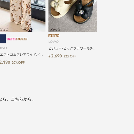
会員価格
新作早割
会員価格
LOWO
OWO
ビジュー×ビッグフラワーモチー
フサンダル
エストゴムフレアワイドパン
2,690
¥
32%OFF
2,190
20%OFF
なら、
こちら
から。