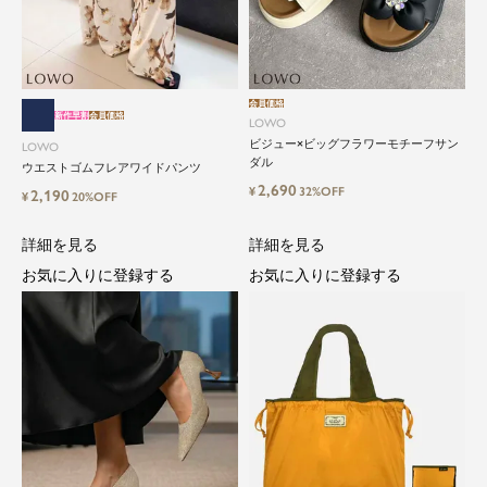
会員価格
新作早割
会員価格
LOWO
ビジュー×ビッグフラワーモチーフサン
LOWO
close
ダル
ウエストゴムフレアワイドパンツ
2,690
¥
32%OFF
2,190
¥
20%OFF
気軽に楽しめる低価格でトレンドを取
り入れたファッションブランド
詳細を見る
詳細を見る
お気に入りに登録する
お気に入りに登録する
LOWO（ロワ）は、アパレルはもちろん、インナ
ー、バッグやシューズ、小物まで、驚くほどリー
ズナブルにラインナップ。
毎日のコーデに、ちょっとした変化を。いつもの
自分に、ちょっとした彩りを。
LOWOは、頑張りすぎないおしゃれを応援しま
す。