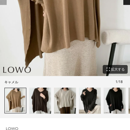
zoom_out_map
拡大する
1
/
18
キャメル
LOWO