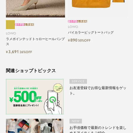
新作早割
会員価格
新作早割
会員価格
LOWO
バイカラービッグトートバッグ
LOWO
ラメポインテッドトゥローヒールパンプ
890
¥
50%OFF
ス
3,691
¥
26%OFF
関連ショップトピックス
SERVICE
お友達登録でお得な最新情報をゲッ
ト。
NEW
お手頃価格で最新のトレンドを楽し