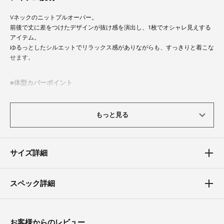
Vネックのニットプルオーバー。
前後で丈に差をつけたデザインが抜け感を演出し、1枚でオシャレ見えする
アイテム。
ゆるっとしたシルエットでリラックス感がありながらも、すっきりと着こな
せます。
体型カバーポイント
【二の腕】【バスト】【ウエスト】
ゆったりシルエットが二の腕やウエストまわりを自然にカバー。
もっと見る
前後差のある丈デザインが腰まわりやヒップをさりげなくカバーし、全体を
バランスよく見せます。
サイズ詳細
スペック詳細
お客様からのレビュー