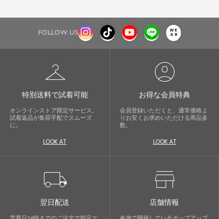
FOLLOW US
checkroom
account_circle
特別送料で試着可能
お得な会員特典
オンラインストア限定サービス。
会員登録いただくと、通常価格よ
試着返品が集荷手配でスムーズ
りお安くお求めいただける商品多
に。
数。
LOOK AT
LOOK AT
local_shipping
store
翌日配送
店舗情報
営業日14時までのご注文で指定エ
各地で開催しているポップアップ