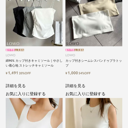
新作早割
会員価格
新作早割
会員価格
LOWO
LOWO
綿90% カップ付きキャミソール｜やさし
カップ付きシームレスバンドゥブラトッ
い着心地 ストレッチキャミソール
プ
1,491
1,000
¥
20%OFF
¥
54%OFF
詳細を見る
詳細を見る
お気に入りに登録する
お気に入りに登録する