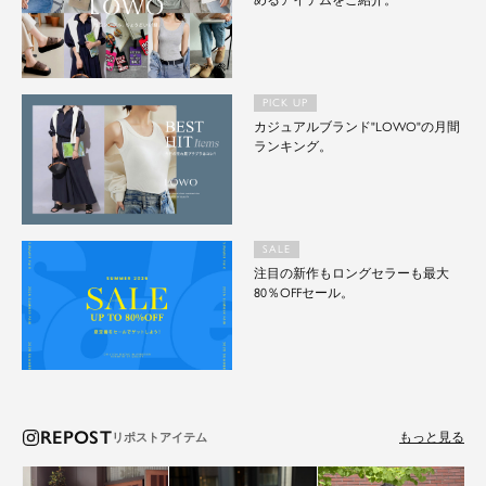
めるアイテムをご紹介。
PICK UP
カジュアルブランド"LOWO"の月間
ランキング。
SALE
注目の新作もロングセラーも最大
80％OFFセール。
REPOST
もっと見る