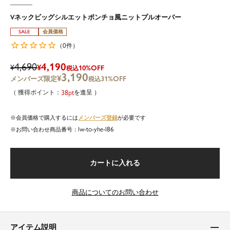
Vネックビッグシルエットポンチョ風ニットプルオーバー
SALE
会員価格
0
（
件）
4,690
4,190
¥
¥
10%OFF
税込
3,190
¥
31%OFF
税込
38
を進呈
メンバーズ登録
会員価格で購入するには
が必要です
lw-to-yhe-l86
商品番号
カートに入れる
商品についてのお問い合わせ
アイテム説明