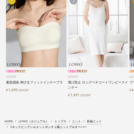
新作早割
会員価格
新作早割
会員価格
特
LOWO
LOWO
L
素肌感覚 伸びるフィットインナーブラ
透け防止 ロングペチコートワンピースイ
プ
ンナー
1,690
6
¥
¥
23%OFF
1,491
¥
25%OFF
HOME
LOWO（カジュアル）
トップス
ニット
長袖ニット
Vネックビッグシルエットポンチョ風ニットプルオーバー