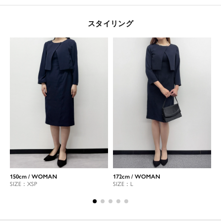
スタイリング
150cm / WOMAN
172cm / WOMAN
1
SIZE：XSP
SIZE：L
S