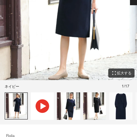
zoom_out_map
拡大する
1
/
17
ネイビー
Flolia