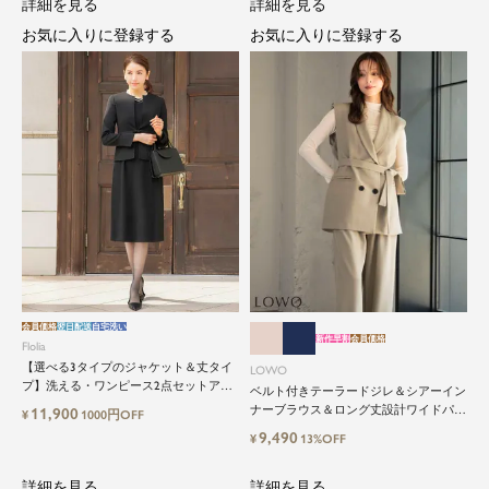
詳細を見る
詳細を見る
お気に入りに登録する
お気に入りに登録する
会員価格
翌日配送
自宅洗い
新作早割
会員価格
Flolia
【選べる3タイプのジャケット＆丈タイ
LOWO
プ】洗える・ワンピース2点セットアッ
ベルト付きテーラードジレ＆シアーイン
プセレモニースーツ
ナーブラウス＆ロング丈設計ワイドパン
11,900
¥
1000円OFF
ツ3点セットスーツ
9,490
¥
13%OFF
詳細を見る
詳細を見る