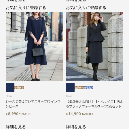
お気に入りに登録する
お気に入りに登録する
会員価格
会員価格
自宅洗い
Flolia
Flolia
レース切替えフレアスリーブIラインワ
【低身長さん向け】【～4Lサイズ】洗え
ンピース
るブラックフォーマルスーツ2点セット
8,990
14,900
¥
18%OFF
¥
16%OFF
詳細を見る
詳細を見る