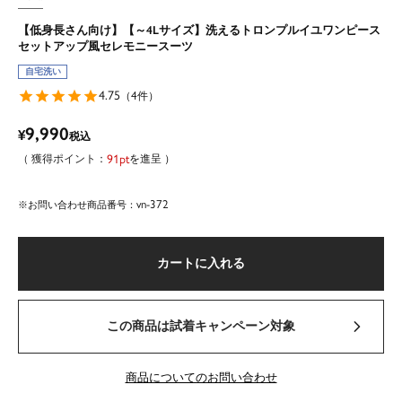
【低身長さん向け】【～4Lサイズ】洗えるトロンプルイユワンピース
セットアップ風セレモニースーツ
自宅洗い
4.75
4
（
件）
9,990
¥
税込
91
を進呈
vn-372
商品番号
カートに入れる
この商品は試着キャンペーン対象
商品についてのお問い合わせ