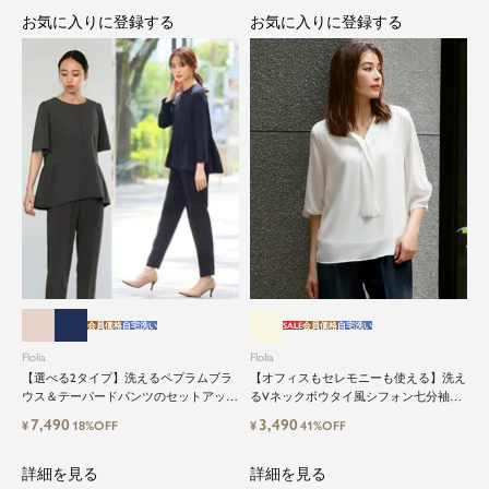
お気に入りに登録する
お気に入りに登録する
close
鮮度アップを重ねつづける、大人の女
性のためのスーツファッション
オフィスやマザーシーンで活躍するセレモニース
ーツ。気負わずに着て頂ける素敵な一枚...それが
Floliaの提案するスーツです。
品よく艶やかに着こなすことのできる女性らしい
セットアップから、故人を偲ぶのに相応しい洗練
感のあるブラックフォーマルまで幅広くご提案さ
会員価格
自宅洗い
SALE
会員価格
自宅洗い
せて頂きます。
Flolia
Flolia
【選べる2タイプ】洗えるペプラムブラ
【オフィスもセレモニーも使える】洗え
ウス＆テーパードパンツのセットアップ
るVネックボウタイ風シフォン七分袖ビ
セレモニースーツ
ジネスブラウス
7,490
3,490
¥
18%OFF
¥
41%OFF
詳細を見る
詳細を見る