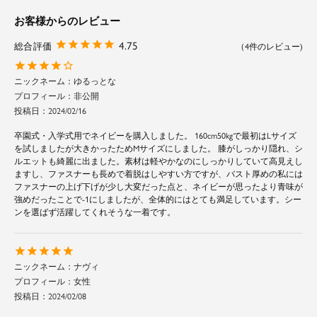
お客様からのレビュー
4.75
4
ゆるっとな
非公開
投稿日
2024/02/16
卒園式・入学式用でネイビーを購入しました。 160cm50kgで最初はLサイズ
を試しましたが大きかったためMサイズにしました。 膝がしっかり隠れ、シ
ルエットも綺麗に出ました。素材は軽やかなのにしっかりしていて高見えし
ますし、ファスナーも長めで着脱はしやすい方ですが、バスト厚めの私には
ファスナーの上げ下げが少し大変だった点と、ネイビーが思ったより青味が
強めだったことで-1にしましたが、全体的にはとても満足しています。シー
ンを選ばず活躍してくれそうな一着です。
ナヴィ
女性
投稿日
2024/02/08