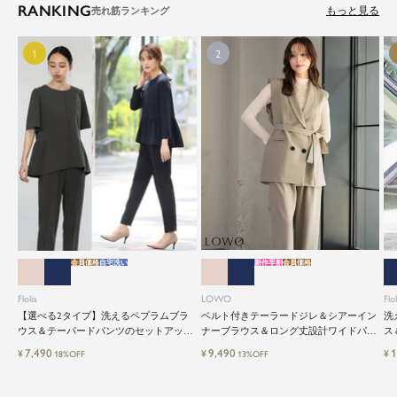
RANKING
もっと見る
会員価格
自宅洗い
新作早割
会員価格
Flolia
LOWO
Flol
【選べる2タイプ】洗えるペプラムブラ
ベルト付きテーラードジレ＆シアーイン
洗
ウス＆テーパードパンツのセットアップ
ナーブラウス＆ロング丈設計ワイドパン
ス
セレモニースーツ
ツ3点セットスーツ
レ
7,490
9,490
1
¥
¥
¥
18%OFF
13%OFF