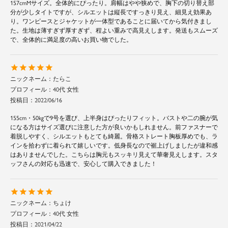
157cmMサイズ。全体的にぴったり。肩幅はやや狭めで、胸下の切り替え部
分が少しタイトですが、シルエットは縦長ですっきり見え、細見え効果あ
り。ワンピースとジャケットが一体型であることに届いてから気付きまし
た。生地は薄すぎず厚すぎず、程よい重みで高見えします。発送もスムーズ
で、全体的に満足度の高いお買い物でした。
たらこ
40代 女性
投稿日
2022/06/16
155cm・50kgで9号を選び、上半身はぴったりフィット。バストや二の腕が気
になる方はサイズ選びに注意した方が良いかもしれません。前ファスナーで
着脱しやすく、シルエットもとても綺麗。骨格ストレート胸板厚めでも、ラ
インを拾わずに着られて嬉しいです。低身長なので裾上げしましたが違和感
はありませんでした。こちらは胸元もスッキリ見えて華奢見えします。スタ
ッフさんの対応も迅速で、安心して購入できました！
ちょけ
40代 女性
投稿日
2021/04/22