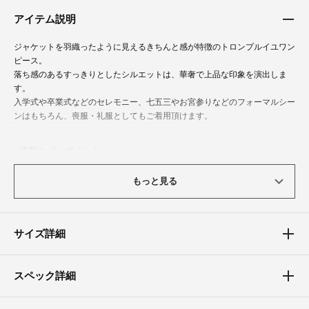
アイテム説明
ジャケットを羽織ったように見えるきちんと感が特徴のトロンプルイユワン
ピース。
落ち感のあるすっきりとしたシルエットは、華奢で上品な印象を演出しま
す。
入学式や卒業式などのセレモニー、七五三やお宮参りなどのフォーマルシー
ンはもちろん、喪服・礼服としてもご着用頂けます。
体型カバーポイント
【二の腕】【ウエスト】【ヒップ】【太もも】
もっと見る
重ねて着ているように見えるトロンプルイユは、袖のかさばりがなくすっき
りと着て頂けます。
膝にかかる安心の着丈で、フィットしすぎることもなく体のラインを拾いに
くいデザインに。
サイズ詳細
少し高めのウエスト切替えで脚長効果も発揮します。
素材
スペック詳細
軽くてしなやかな一年を通して使える素材です。
ご自宅での手洗いが可能ですので、お気軽にご着用頂けます。