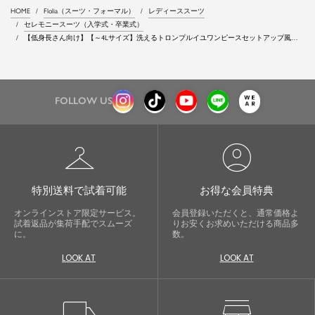
HOME
Flolia（スーツ・フォーマル）
レディーススーツ
セレモニースーツ（入学式・卒業式）
【低身長さん向け】【～4Lサイズ】洗えるトロンプルイユワンピースセットアップ風セ
レモニースーツ
FOLLOW US
checkroom
account_circle
特別送料で試着可能
お得な会員特典
オンラインストア限定サービス。
会員登録いただくと、通常価格よ
試着返品が集荷手配でスムーズ
りお安くお求めいただける商品多
に。
数。
LOOK AT
LOOK AT
local_shipping
store