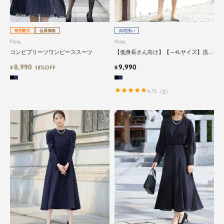
特別割引
会員価格
自宅洗い
Flolia
Flolia
コンビプリーツワンピーススーツ
【低身長さん向け】【～4Lサイズ】洗え
るトロンプルイユワンピースセットアッ
8,990
9,990
¥
18%OFF
プ風セレモニースーツ
¥
4.75
（
4
）