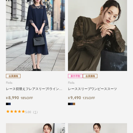
会員価格
新作早割
会員価格
Flolia
Flolia
レース切替えフレアスリーブIラインワ
レーススリーブワンピーススーツ
ンピース
8,990
9,490
¥
18%OFF
¥
13%OFF
5.00
（
1
）