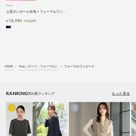
Flolia
オフィスやマザーシーンで活躍するセレモニース
上質ダンボール生地 × フォーマルワンピ
ーツ。気負わずに着て頂ける素敵な一枚...それが
ース セレモニー 卒業式 入学式【洗え
10,490
る・シワになりにくい】
¥
11%OFF
Floliaの提案するスーツです。
品よく艶やかに着こなすことのできる女性らしい
セットアップから、故人を偲ぶのに相応しい洗練
感のあるブラックフォーマルまで幅広くご提案さ
せて頂きます。
HOME
Flolia（スーツ・フォーマル）
フォーマルワンピース
RANKING
もっと見る