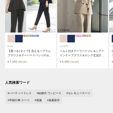
会員価格
自宅洗い
新作早割
会員価格
Flolia
LOWO
F
【選べる2タイプ】洗えるペプラム
ベルト付きテーラードジレ＆シアー
ブラウス＆テーパードパンツのセッ
インナーブラウス＆ロング丈設計ワ
トアップセレモニースーツ
イドパンツ3点セットスーツ
7,490
9,490
¥
¥
18%OFF
13%OFF
人気検索ワード
パーティードレス
結婚式 ワンピース
セレモニースーツ
学校行事 スーツ
喪服
春夏新作