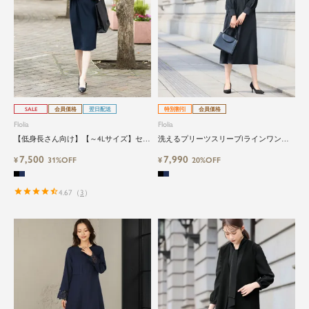
SALE
会員価格
翌日配送
特別割引
会員価格
Flolia
Flolia
【低身長さん向け】【～4Lサイズ】セッ
洗えるプリーツスリーブIラインワンピ
トアップ風トロンプルイユセレモニーワ
ース
7,500
7,990
ンピース
¥
31%OFF
¥
20%OFF
4.67
（
3
）