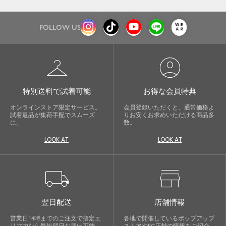
FOLLOW US
checkroom
account_circle
特別送料で試着可能
お得な会員特典
オンラインストア限定サービス。
会員登録いただくと、通常価格よ
試着返品が集荷手配でスムーズ
りお安くお求めいただける商品多
に。
数。
LOOK AT
LOOK AT
local_shipping
store
翌日配送
店舗情報
営業日14時までのご注文で指定エ
各地で開催しているポップアップ