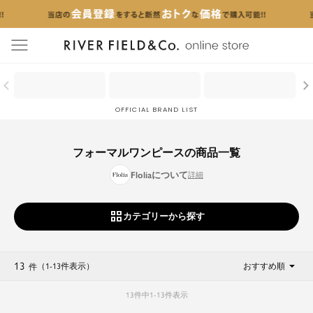
menu
OFFICIAL BRAND LIST
フォーマルワンピースの商品一覧
Floliaについて
カテゴリーから探す
13
（1
-
13
件表示
）
おすすめ順
件
13
件中
1
-
13
件表示