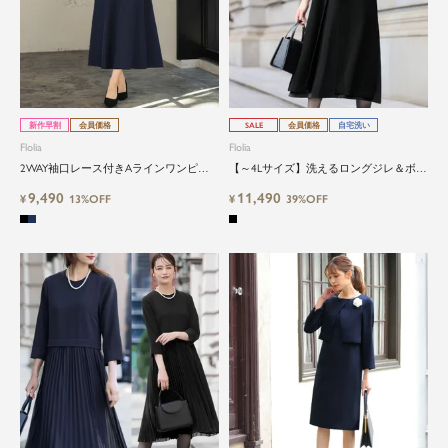
新作早割
会員価格
SALE
会員価格
自宅洗い
Flolia
Flolia
2WAY袖口レース付きAラインワンピー
【～4Lサイズ】洗えるロングジレ＆ボウ
ススーツ
タイフレアワンピースセット
9,490
11,490
¥
13%OFF
¥
39%OFF