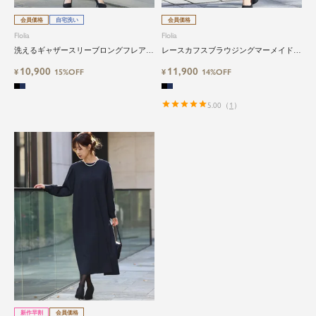
会員価格
自宅洗い
会員価格
Flolia
Flolia
洗えるギャザースリーブロングフレアワ
レースカフスブラウジングマーメイドワ
ンピース
ンピース
10,900
11,900
¥
15%OFF
¥
14%OFF
5.00
（
1
）
close
鮮度アップを重ねつづける、大人の女
性のためのスーツファッション
新作早割
会員価格