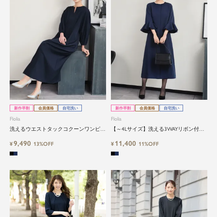
新作早割
会員価格
自宅洗い
新作早割
会員価格
自宅洗い
Flolia
Flolia
洗えるウエストタックコクーンワンピー
【～4Lサイズ】洗える3WAYリボン付き
ススーツ
フレアスリーブワンピーススーツ
9,490
11,400
¥
13%OFF
¥
11%OFF