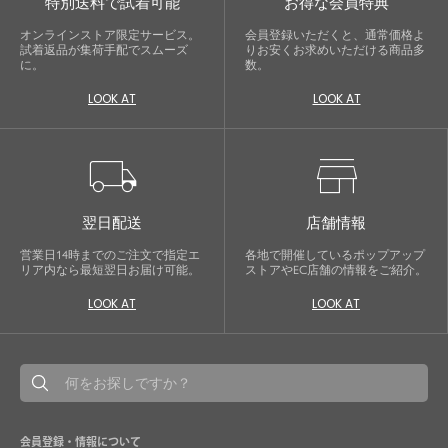
特別送料で試着可能
お得な会員特典
オンラインストア限定サービス。
会員登録いただくと、通常価格よ
試着返品が集荷手配でスムーズ
りお安くお求めいただける商品多
に。
数。
LOOK AT
LOOK AT
close
local_shipping
store
鮮度アップを重ねつづける、大人の女
性のためのスーツファッション
翌日配送
店舗情報
オフィスやマザーシーンで活躍するセレモニース
営業日14時までのご注文で指定エ
各地で開催しているポップアップ
リア内なら最短翌日お届け可能。
ストアやEC店舗の情報をご紹介。
ーツ。気負わずに着て頂ける素敵な一枚...それが
Floliaの提案するスーツです。
LOOK AT
LOOK AT
品よく艶やかに着こなすことのできる女性らしい
セットアップから、故人を偲ぶのに相応しい洗練
感のあるブラックフォーマルまで幅広くご提案さ
せて頂きます。
会員登録・情報について