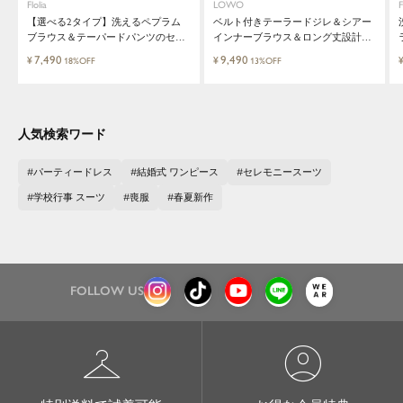
Flolia
LOWO
F
【選べる2タイプ】洗えるペプラム
ベルト付きテーラードジレ＆シアー
ブラウス＆テーパードパンツのセッ
インナーブラウス＆ロング丈設計ワ
トアップセレモニースーツ
イドパンツ3点セットスーツ
7,490
9,490
¥
¥
18%OFF
13%OFF
人気検索ワード
パーティードレス
結婚式 ワンピース
セレモニースーツ
学校行事 スーツ
喪服
春夏新作
FOLLOW US
checkroom
account_circle