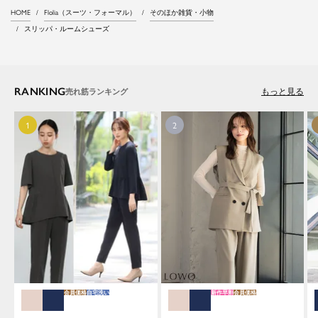
HOME
Flolia（スーツ・フォーマル）
そのほか雑貨・小物
スリッパ・ルームシューズ
RANKING
もっと見る
会員価格
自宅洗い
新作早割
会員価格