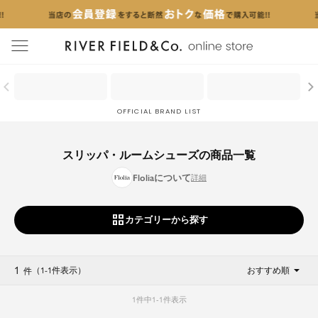
menu
OFFICIAL BRAND LIST
スリッパ・ルームシューズの商品一覧
Floliaについて
カテゴリーから探す
1
（1
-
1
件表示
）
おすすめ順
件
1
件中
1
-
1
件表示