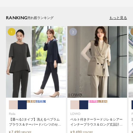
RANKING
もっと見る
会員価格
自宅洗い
新作早割
会員価格
Flolia
LOWO
F
【選べる2タイプ】洗えるペプラム
ベルト付きテーラードジレ＆シアー
ブラウス＆テーパードパンツのセッ
インナーブラウス＆ロング丈設計ワ
トアップセレモニースーツ
イドパンツ3点セットスーツ
7,490
9,490
¥
¥
18%OFF
13%OFF