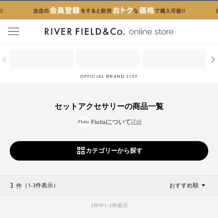
menu
OFFICIAL BRAND LIST
セットアクセサリーの商品一覧
Floliaについて
カテゴリーから探す
3
（1
-
3
件表示
）
おすすめ順
件
3
件中
1
-
3
件表示