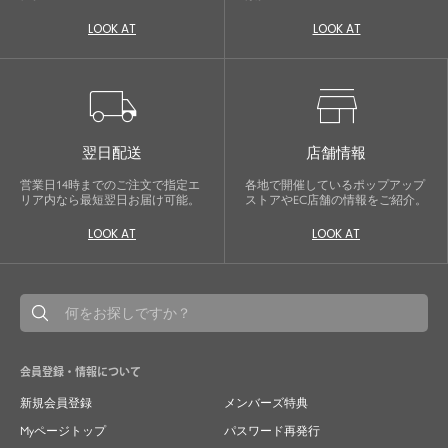
セットアップから、故人を偲ぶのに相応しい洗練
LOOK AT
LOOK AT
感のあるブラックフォーマルまで幅広くご提案さ
せて頂きます。
local_shipping
store
翌日配送
店舗情報
営業日14時までのご注文で指定エ
各地で開催しているポップアップ
リア内なら最短翌日お届け可能。
ストアやEC店舗の情報をご紹介。
LOOK AT
LOOK AT
会員登録・情報について
新規会員登録
メンバーズ特典
Myページトップ
パスワード再発行