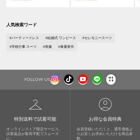
人気検索ワード
パーティードレス
結婚式 ワンピース
セレモニースーツ
学校行事 スーツ
喪服
春夏新作
close
FOLLOW US
鮮度アップを重ねつづける、大人の女
性のためのスーツファッション
checkroom
account_circle
オフィスやマザーシーンで活躍するセレモニース
ーツ。気負わずに着て頂ける素敵な一枚...それが
特別送料で試着可能
お得な会員特典
Floliaの提案するスーツです。
オンラインストア限定サービス。
会員登録いただくと、通常価格よ
試着返品が集荷手配でスムーズ
りお安くお求めいただける商品多
品よく艶やかに着こなすことのできる女性らしい
に。
数。