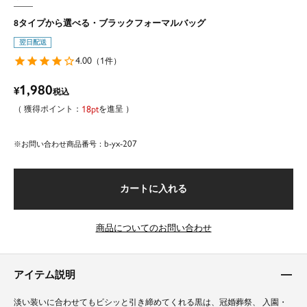
8タイプから選べる・ブラックフォーマルバッグ
翌日配送
4.00
1
（
件）
1,980
¥
税込
18
を進呈
b-yx-207
商品番号
カートに入れる
商品についてのお問い合わせ
アイテム説明
淡い装いに合わせてもビシッと引き締めてくれる黒は、冠婚葬祭、 入園・