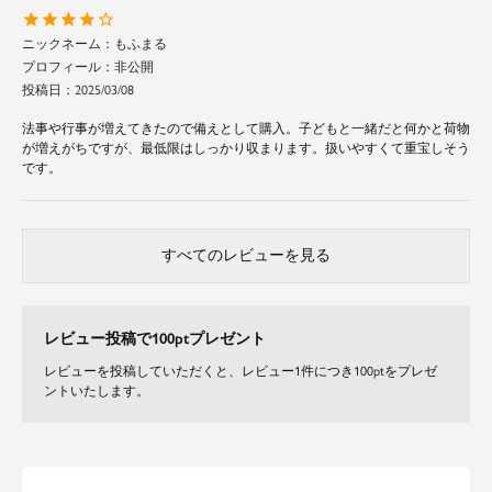
結婚式、二次会（2次会）、披露宴、フォーマル、お呼ばれ、謝恩会、パー
ティー、食事会、成人式、同窓会、女子会、デート、演奏会、発表会
もふまる
非公開
投稿日
2025/03/08
法事や行事が増えてきたので備えとして購入。子どもと一緒だと何かと荷物
が増えがちですが、最低限はしっかり収まります。扱いやすくて重宝しそう
です。
すべてのレビューを見る
レビュー投稿で100ptプレゼント
レビューを投稿していただくと、レビュー1件につき100ptをプレゼ
ントいたします。