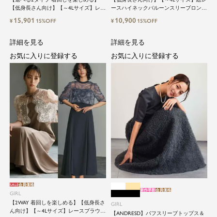
【低身長さん向け】【～4Lサイズ】レイ
ースハイネックバルーンスリーブロング
ヤード風ドッキングトップス&タイトス
丈結婚式ワンピースパーティードレス
15,901
10,900
¥
15%OFF
¥
15%OFF
カートorワイドパンツセットアップロン
グ丈結婚式ワンピースパンツドレスパー
ティードレス
詳細を見る
詳細を見る
お気に入りに登録する
お気に入りに登録する
SALE
会員価格
新作早割
会員価格
GIRL
【2WAY 着回しを楽しめる】【低身長さ
GIRL
ん向け】【～4Lサイズ】レースブラウス
【ANDRESD】パフスリーブトップス＆