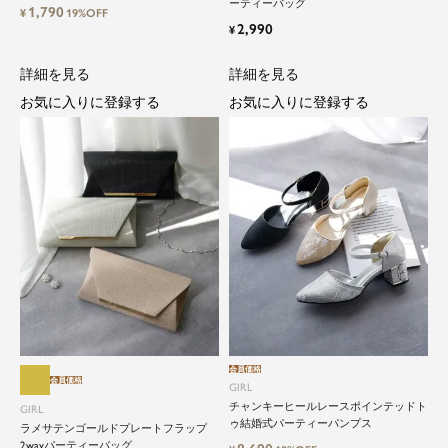
ーティーバッグ
1,790
¥
19%OFF
2,990
¥
詳細を見る
詳細を見る
お気に入りに登録する
お気に入りに登録する
close
特別な日だけではもったいない...もっ
会員価格
と気軽に自由にドレスを楽しみたい
会員価格
GIRL
チャンキーヒールレースポインテッドト
GIRL
ゥ結婚式パーティーパンプス
ラメサテンゴールドプレートフラップ
ドレスは女性にとって永遠のファッションアイテ
2wayパーティーバッグ