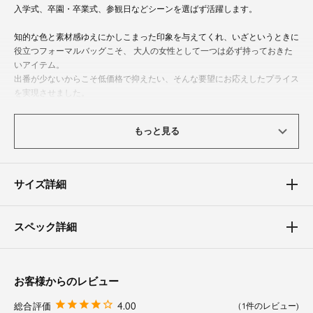
入学式、卒園・卒業式、参観日などシーンを選ばず活躍します。
知的な色と素材感ゆえにかしこまった印象を与えてくれ、いざというときに
役立つフォーマルバッグこそ、 大人の女性として一つは必ず持っておきた
いアイテム。
出番が少ないからこそ低価格で抑えたい、そんな要望にお応えしたプライス
を実現させました。
※生産コストの関係上、2024年10月11日より価格改定を行っております。予
もっと見る
めご了承下さい。
収納力
サイズ詳細
ミニ財布・ハンカチ・スマホ・お化粧品・ご祝儀袋・香典袋など必需品をキ
ープ。
A～Hタイプまで全てサイズが異なります。サイズ表を参照ください。
スペック詳細
Aタイプ：ポケット×2、Bタイプ：ポケット×3、Cタイプ：ポケット×2、Dタ
イプ：ポケット×1、Cタイプ：ポケット×2、Gタイプ：ポケット×2（仕切り
付き）、Hタイプ：ポケット×2
お客様からのレビュー
4.00
1
こんなシーンにおすすめ