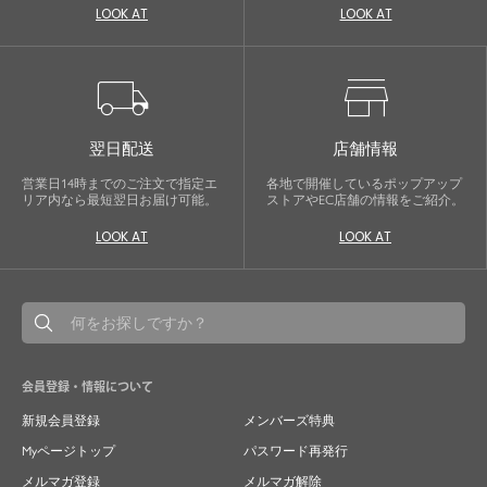
LOOK AT
LOOK AT
local_shipping
store
翌日配送
店舗情報
営業日14時までのご注文で指定エ
各地で開催しているポップアップ
リア内なら最短翌日お届け可能。
ストアやEC店舗の情報をご紹介。
LOOK AT
LOOK AT
会員登録・情報について
新規会員登録
メンバーズ特典
Myページトップ
パスワード再発行
メルマガ登録
メルマガ解除