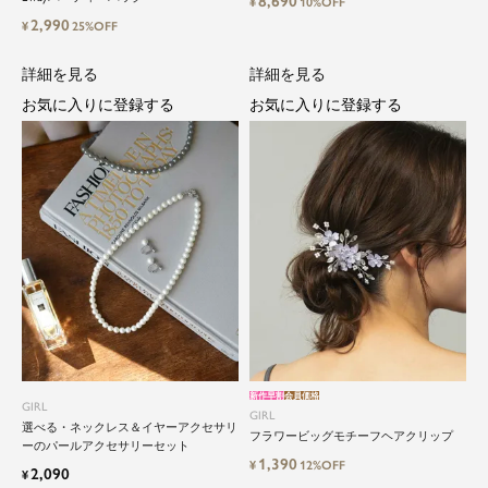
8,690
ム。クローゼットに一着は用意しておきたいもの
¥
10%OFF
2,990
の一つ。
¥
25%OFF
ドレスが持つ女性を美しく見せる力は、ファッシ
ョンアイテムの中でも特別なものです。
詳細を見る
詳細を見る
お気に入りに登録する
お気に入りに登録する
特別な日だけではもったいない もっと気軽にもっ
と自由にドレスを楽しみたい...
そんな気持ちを叶えたい。それが、ドレスブラン
ドガールです。
新作早割
会員価格
GIRL
GIRL
選べる・ネックレス＆イヤーアクセサリ
フラワービッグモチーフヘアクリップ
ーのパールアクセサリーセット
1,390
¥
12%OFF
2,090
¥