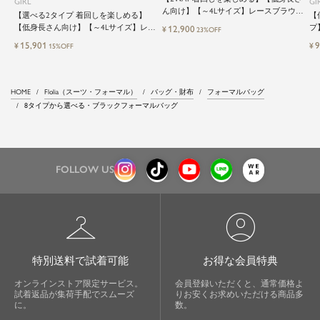
GIRL
GI
ん向け】【～4Lサイズ】レースブラウス
【選べる2タイプ 着回しを楽しめる】
【
&マーメイドキャミワンピースセットロ
【低身長さん向け】【～4Lサイズ】レイ
プ
12,900
¥
23%OFF
ング結婚式ワンピース
ヤード風ドッキングトップス&タイトス
ッ
15,901
9
¥
¥
15%OFF
カートorワイドパンツセットアップロン
グ丈結婚式ワンピースパンツドレスパー
ティードレス
HOME
Flolia（スーツ・フォーマル）
バッグ・財布
フォーマルバッグ
8タイプから選べる・ブラックフォーマルバッグ
FOLLOW US
checkroom
account_circle
特別送料で試着可能
お得な会員特典
オンラインストア限定サービス。
会員登録いただくと、通常価格よ
試着返品が集荷手配でスムーズ
りお安くお求めいただける商品多
に。
数。