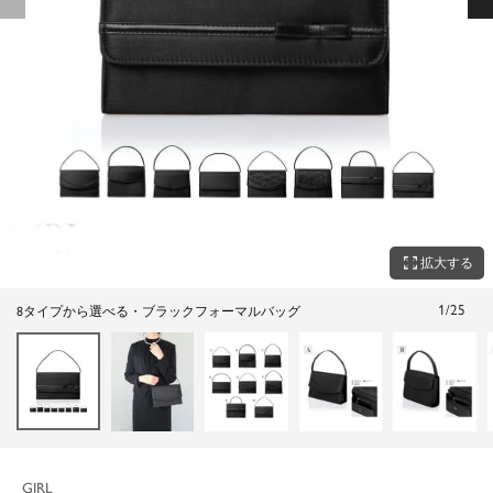
zoom_out_map
拡大する
1
/
25
8タイプから選べる・ブラックフォーマルバッグ
GIRL