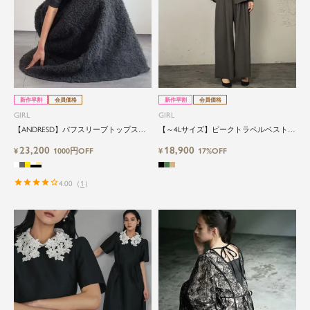
新作早割
会員価格
新作早割
会員価格
GIRL
GIRL
【ANDRESD】パフスリーブトップス＆
【～4Lサイズ】ピークトラペルベスト＆
ボリュームスカートセットアップパーテ
スタンドカラーパフスリーブブラウス＆
23,200
18,900
ィードレス
¥
1000円OFF
ビスチェ風ロンパースオールインワン3
¥
17%OFF
点セットパーティードレス
4.00
（
1
）