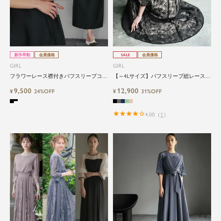
新作早割
会員価格
SALE
会員価格
GIRL
GIRL
フラワーレース襟付きパフスリーブコク
【～4Lサイズ】パフスリーブ総レースロ
ーンシルエットワンピースドレス
ング丈結婚式ワンピースドレス
9,500
12,900
¥
24%OFF
¥
31%OFF
4.00
（
1
）