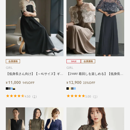
会員価格
SALE
会員価格
GIRL
GIRL
【低身長さん向け】【～4Lサイズ】ギャ
【2WAY 着回しを楽しめる】【低身長さ
ザースリーブタックロング丈結婚式ワン
ん向け】【～4Lサイズ】レースブラウス
11,000
12,900
ピースドレス
¥
14%OFF
&マーメイドキャミワンピースセットロ
¥
23%OFF
ング結婚式ワンピース
4.50
（
2
）
5.00
（
1
）