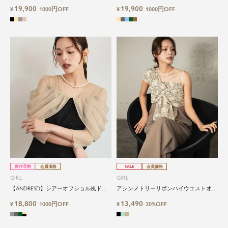
トップス＆ワイドパンツセットアップド
ワンピースパーティードレス
19,900
19,900
レス
¥
1000円OFF
¥
1000円OFF
新作早割
会員価格
SALE
会員価格
GIRL
GIRL
【ANDRESD】シアーオフショル風ドレ
アシンメトリーリボンハイウエストオー
ープスリーブロングワンピースドレス
ルイワンパンツドレス
18,800
13,490
¥
1000円OFF
¥
20%OFF