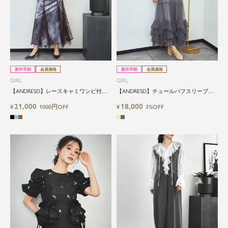
新作早割
会員価格
新作早割
会員価格
GIRL
GIRL
【ANDRESD】レースキャミワンピ付き
【ANDRESD】チュールパフスリーブ裾
サテンフレアロングワンピース2点セッ
フリルエンパイアロングドレス
21,000
18,000
ト
¥
1000円OFF
¥
3%OFF