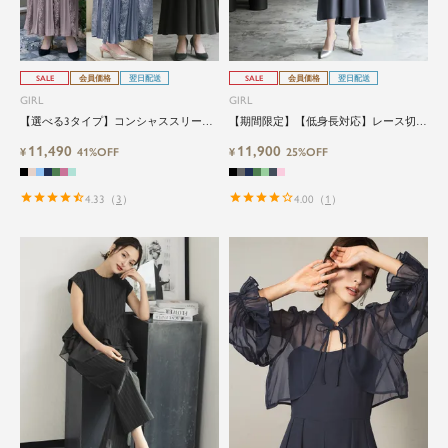
SALE
会員価格
翌日配送
SALE
会員価格
翌日配送
GIRL
GIRL
【選べる3タイプ】コンシャススリーブ
【期間限定】【低身長対応】レース切替
＆ロングフレア結婚式パーティードレス
えビスチェ風フレアイレギュラーヘム結
11,490
11,900
¥
41%OFF
婚式ワンピースドレス
¥
25%OFF
4.33
（
3
）
4.00
（
1
）