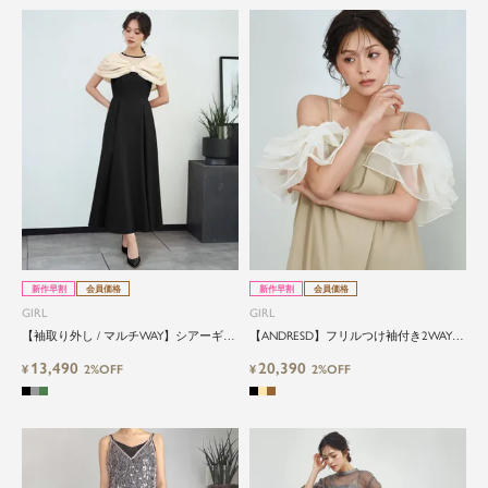
新作早割
会員価格
新作早割
会員価格
GIRL
GIRL
【袖取り外し / マルチWAY】シアーギャ
【ANDRESD】フリルつけ袖付き2WAYラ
ザーデザインフレアロングワンピース
ップデザインワイドオールインワン
13,490
20,390
¥
2%OFF
¥
2%OFF