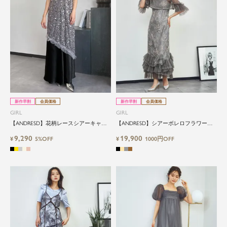
新作早割
会員価格
新作早割
会員価格
GIRL
GIRL
【ANDRESD】花柄レースシアーキャミ
【ANDRESD】シアーボレロフラワー刺
ソールレイヤードワンピース
繍マーメイドロングワンピースドレス
9,290
19,900
¥
5%OFF
¥
1000円OFF