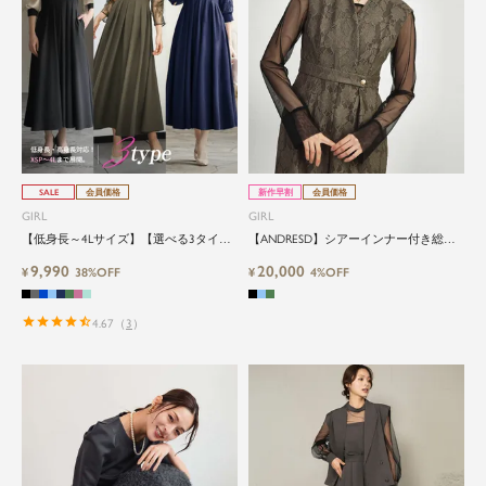
SALE
会員価格
新作早割
会員価格
GIRL
GIRL
【低身長～4Lサイズ】【選べる3タイ
【ANDRESD】シアーインナー付き総レ
プ】コンシャススリーブXラインキーネ
ースウエストマークワイドパンツオール
9,990
20,000
ック結婚式ワンピースドレス
¥
38%OFF
インワンドレス
¥
4%OFF
4.67
（
3
）