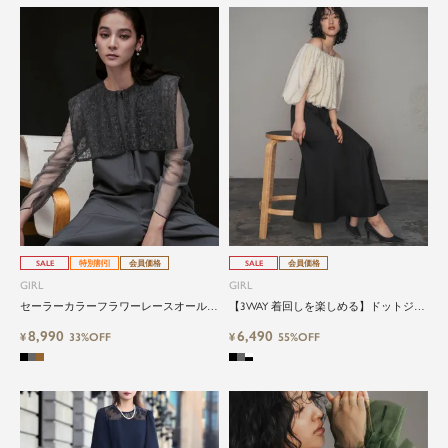
SALE
特別割引
会員価格
SALE
会員価格
GIRL
GIRL
セーラーカラーフラワーレースオールイ
【3WAY 着回しを楽しめる】ドットジャ
ンワン結婚式パンツドレス
カードケープマーメイドロング結婚式ワ
8,990
6,490
¥
33%OFF
ンピースパーティードレス
¥
55%OFF