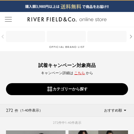
menu
OFFICIAL BRAND LIST
試着キャンペーン対象商品
キャンペーン詳細は
こちら
から
カテゴリーから探す
272
（1
-
40
件表示
）
おすすめ順
件
272
件中
1
-
40
件表示