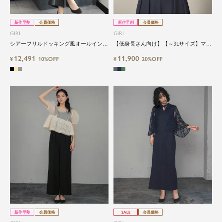
新作早割
会員価格
新作早割
会員価格
GIRL
GIRL
シアーフリルドッキング風オールインワ
【低身長さん向け】【～3Lサイズ】マル
ンパンツドレス
チwayシフォンパフスリーブボレロ＆キ
12,491
11,900
¥
10%OFF
ャミソールオールインワン2点セットパ
¥
20%OFF
ーティードレス
新作早割
会員価格
SALE
会員価格