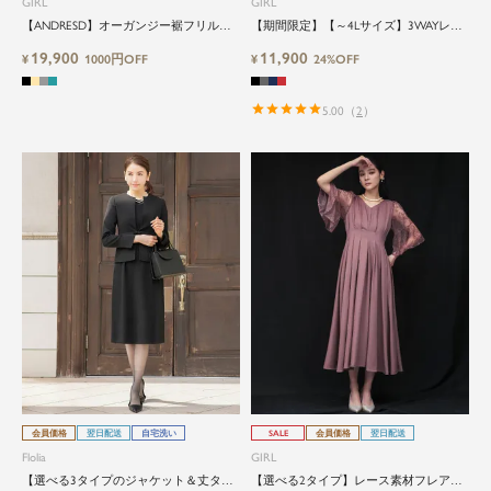
GIRL
GIRL
【ANDRESD】オーガンジー裾フリルト
【期間限定】【～4Lサイズ】3WAYレー
ップス・オールインワンパンツ2点セッ
スブラウス＆キーネックIラインノース
19,900
11,900
トパーティードレス
¥
1000円OFF
リーブロング丈結婚式ワンピースパーテ
¥
24%OFF
ィードレス
5.00
（
2
）
会員価格
翌日配送
自宅洗い
SALE
会員価格
翌日配送
Flolia
GIRL
【選べる3タイプのジャケット＆丈タイ
【選べる2タイプ】レース素材フレアス