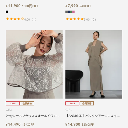
プ】洗える・ワンピース2点セットアッ
リーブXライン結婚式ワンピースドレス
11,900
7,990
プセレモニースーツ
¥
1000円OFF
¥
54%OFF
4.00
（
1
）
5.00
（
2
）
SALE
会員価格
SALE
会員価格
GIRL
GIRL
2wayレースブラウス＆オールイワンパ
【ANDRESD】バックシアージレ＆キャ
ンツ2点セットパーティードレス
ミソールワンピースのセットアップロン
14,490
14,900
¥
19%OFF
グ丈結婚式ワンピースパーティードレス
¥
32%OFF