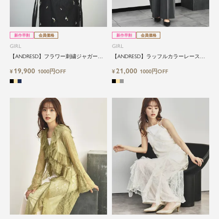
新作早割
会員価格
新作早割
会員価格
GIRL
GIRL
【ANDRESD】フラワー刺繍ジャガード
【ANDRESD】ラッフルカラーレースト
パフスリーブIラインロングワンピース
ップス付きワイドパンツオールインワン
19,900
21,000
¥
1000円OFF
¥
1000円OFF