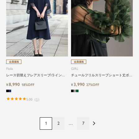
会員価格
会員価格
Flolia
GIRL
レース切替えフレアスリーブIラインワ
チュールフリルスリーブショート丈ボレ
ンピース
ロ
8,990
3,990
¥
18%OFF
¥
27%OFF
5.00
（
1
）
1
2
…
7