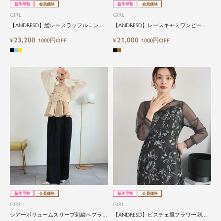
新作早割
会員価格
新作早割
会員価格
GIRL
GIRL
【ANDRESD】総レースラッフルロング
【ANDRESD】レースキャミワンピース
ワンピースインナー付き2点セット
インナー付きパンツ3点セットドレス
23,200
21,000
¥
1000円OFF
¥
1000円OFF
新作早割
会員価格
新作早割
会員価格
GIRL
GIRL
シアーボリュームスリーブ刺繍ペプラム
【ANDRESD】ビスチェ風フラワー刺繍