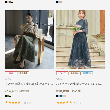
SALE
会員価格
SALE
会員価格
翌日配送
GIRL
GIRL
【6WAY 着回しを楽しめる】バルーンオ
ハイネック5分袖総レースミモレ丈結婚
フショルダージャガードマーメイドロン
式パーティードレス
14,490
10,890
グ丈結婚式ワンピースパーティードレス
¥
14%OFF
¥
17%OFF
5.00
（
1
）
4.50
（
2
）