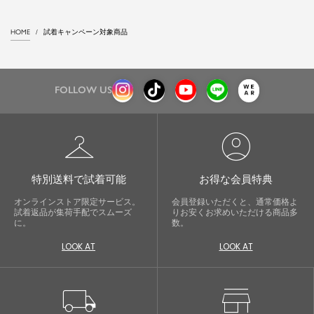
HOME
試着キャンペーン対象商品
FOLLOW US
checkroom
account_circle
特別送料で試着可能
お得な会員特典
オンラインストア限定サービス。
会員登録いただくと、通常価格よ
試着返品が集荷手配でスムーズ
りお安くお求めいただける商品多
に。
数。
LOOK AT
LOOK AT
local_shipping
store