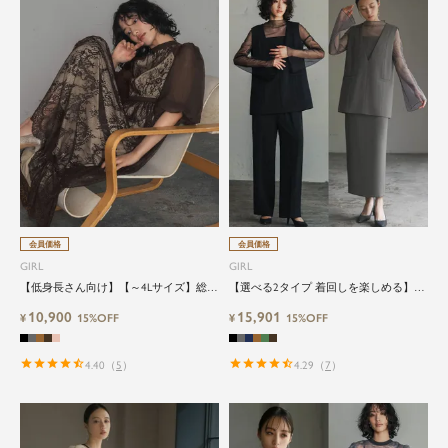
会員価格
会員価格
GIRL
GIRL
【低身長さん向け】【～4Lサイズ】総レ
【選べる2タイプ 着回しを楽しめる】
ースハイネックバルーンスリーブロング
【低身長さん向け】【～4Lサイズ】レイ
10,900
15,901
丈結婚式ワンピースパーティードレス
¥
15%OFF
ヤード風ドッキングトップス&タイトス
¥
15%OFF
カートorワイドパンツセットアップロン
グ丈結婚式ワンピースパンツドレスパー
ティードレス
4.40
（
5
）
4.29
（
7
）