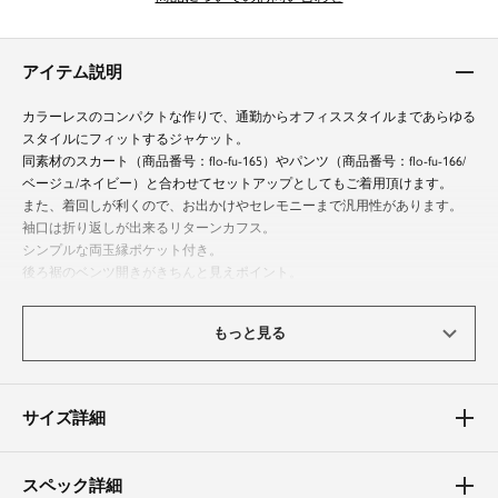
アイテム説明
カラーレスのコンパクトな作りで、通勤からオフィススタイルまであらゆる
スタイルにフィットするジャケット。
同素材のスカート（商品番号：flo-fu-165）やパンツ（商品番号：flo-fu-166/
ベージュ/ネイビー）と合わせてセットアップとしてもご着用頂けます。
また、着回しが利くので、お出かけやセレモニーまで汎用性があります。
袖口は折り返しが出来るリターンカフス。
シンプルな両玉縁ポケット付き。
後ろ裾のベンツ開きがきちんと見えポイント。
軽量でカーディガン感覚でご着用頂けるので、たたんでバッグに入れて持ち
運べます。
もっと見る
体型カバーポイント
【二の腕】【バスト】【ウエスト】
サイズ詳細
カラーレスジャケットは首元がスッキリとしたV開きデザインで、さらにお
腹周りを包み込む丈感があります。
気になる二の腕もしっかりとカバー。
スペック詳細