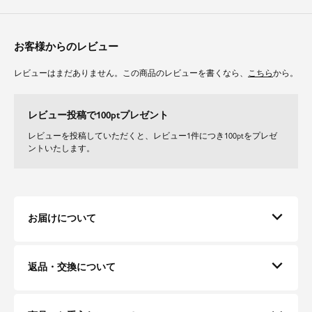
素材
ドライな質感でさらりとした肌触りと独特のふくらみ感で、蒸れにくく快適
お客様からのレビュー
な着心地の麻調合繊です。
軽量で柔らかな落ち感とナチュラルな艶感が上品な印象です。
レビューはまだありません。この商品のレビューを書くなら、
こちら
から。
デイリーに嬉しいイージーケアで、清潔感を保ってご着用頂けます。
レビュー投稿で100ptプレゼント
レビューを投稿していただくと、レビュー1件につき100ptをプレゼ
ントいたします。
お届けについて
返品・交換について