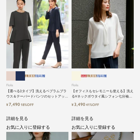
会員価格
自宅洗い
SALE
会員価格
自宅洗い
Flolia
Flolia
【選べる2タイプ】洗えるペプラムブラ
【オフィスもセレモニーも使える】洗え
ウス＆テーパードパンツのセットアップ
るVネックボウタイ風シフォン七分袖ビ
セレモニースーツ
ジネスブラウス
7,490
3,490
¥
18%OFF
¥
41%OFF
詳細を見る
詳細を見る
お気に入りに登録する
お気に入りに登録する