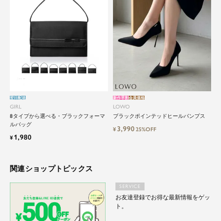
セットアップから、故人を偲ぶのに相応しい洗練
感のあるブラックフォーマルまで幅広くご提案さ
せて頂きます。
翌日配送
新作早割
会員価格
GIRL
LOWO
8タイプから選べる・ブラックフォーマ
ブラックポインテッドヒールパンプス
ルバッグ
3,990
¥
25%OFF
1,980
¥
関連ショップトピックス
SERVICE
お友達登録でお得な最新情報をゲッ
ト。