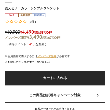
洗えるノーカラーシンプルジャケット
SALE
会員価格
自宅洗い
0
（
件）
10,900
4,490
¥
¥
58%OFF
税込
3,490
¥
67%OFF
税込
41
を進呈
メンバーズ登録
会員価格で購入するには
が必要です
flo-fu-163
商品番号
カートに入れる
この商品は試着キャンペーン対象
商品についてのお問い合わせ