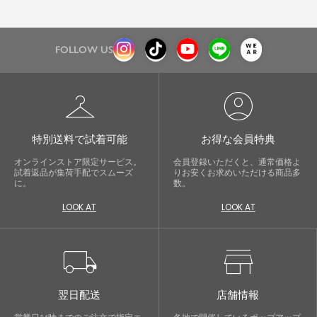
FOLLOW US
checkroom
account_circle
特別送料で試着可能
お得な会員特典
オンラインストア限定サービス。
会員登録いただくと、通常価格よ
試着返品が集荷手配でスムーズ
りお安くお求めいただける商品多
に。
数。
LOOK AT
LOOK AT
local_shipping
store
翌日配送
店舗情報