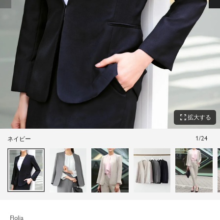
zoom_out_map
拡大する
1
/
24
ネイビー
Flolia