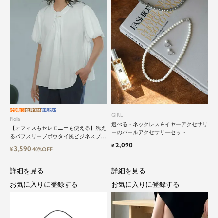
特別割引
会員価格
自宅洗い
close
GIRL
Flolia
選べる・ネックレス＆イヤーアクセサリ
【オフィスもセレモニーも使える】洗え
鮮度アップを重ねつづける、大人の女
ーのパールアクセサリーセット
るパフスリーブボウタイ風ビジネスブラ
性のためのスーツファッション
2,090
ウス
¥
3,590
¥
40%OFF
詳細を見る
詳細を見る
オフィスやマザーシーンで活躍するセレモニース
ーツ。気負わずに着て頂ける素敵な一枚...それが
お気に入りに登録する
お気に入りに登録する
Floliaの提案するスーツです。
品よく艶やかに着こなすことのできる女性らしい