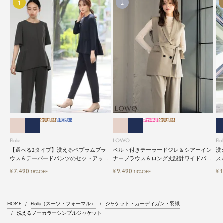
会員価格
自宅洗い
新作早割
会員価格
Flolia
LOWO
Flol
【選べる2タイプ】洗えるペプラムブラ
ベルト付きテーラードジレ＆シアーイン
洗
ウス＆テーパードパンツのセットアップ
ナーブラウス＆ロング丈設計ワイドパン
ス
セレモニースーツ
ツ3点セットスーツ
レ
7,490
9,490
1
¥
¥
¥
18%OFF
13%OFF
HOME
Flolia（スーツ・フォーマル）
ジャケット・カーディガン・羽織
洗えるノーカラーシンプルジャケット