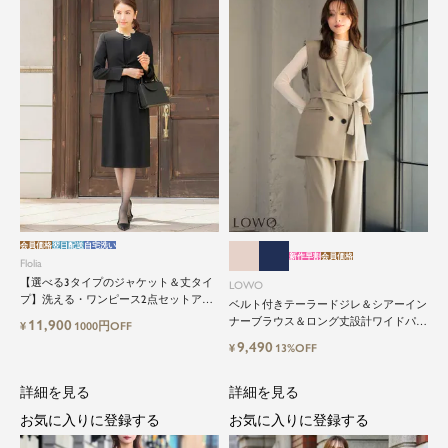
会員価格
翌日配送
自宅洗い
新作早割
会員価格
Flolia
【選べる3タイプのジャケット＆丈タイ
LOWO
プ】洗える・ワンピース2点セットアッ
ベルト付きテーラードジレ＆シアーイン
プセレモニースーツ
ナーブラウス＆ロング丈設計ワイドパン
11,900
¥
1000円OFF
ツ3点セットスーツ
9,490
¥
13%OFF
詳細を見る
詳細を見る
お気に入りに登録する
お気に入りに登録する