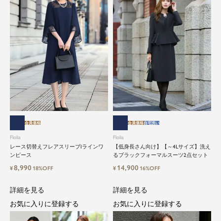
会員価格
会員価格
自宅洗い
Flolia
Flolia
レース切替えフレアスリーブIラインワ
【低身長さん向け】【～4Lサイズ】洗え
ンピース
るブラックフォーマルスーツ2点セット
8,990
14,900
¥
18%OFF
¥
16%OFF
詳細を見る
詳細を見る
お気に入りに登録する
お気に入りに登録する