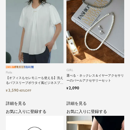
性のためのスーツファッション
オフィスやマザーシーンで活躍するセレモニース
ーツ。気負わずに着て頂ける素敵な一枚...それが
Floliaの提案するスーツです。
品よく艶やかに着こなすことのできる女性らしい
セットアップから、故人を偲ぶのに相応しい洗練
感のあるブラックフォーマルまで幅広くご提案さ
せて頂きます。
特別割引
会員価格
自宅洗い
GIRL
Flolia
選べる・ネックレス＆イヤーアクセサリ
【オフィスもセレモニーも使える】洗え
ーのパールアクセサリーセット
るパフスリーブボウタイ風ビジネスブラ
2,090
ウス
¥
3,590
¥
40%OFF
詳細を見る
詳細を見る
お気に入りに登録する
お気に入りに登録する