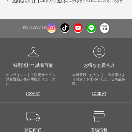
【低身長さん向け】【～4Lサイズ】洗えるケープ&ブラウス&テーパードパンツのブラッ
クフォーマル対応3点セットスーツ
FOLLOW US
checkroom
account_circle
特別送料で試着可能
お得な会員特典
オンラインストア限定サービス。
会員登録いただくと、通常価格よ
試着返品が集荷手配でスムーズ
りお安くお求めいただける商品多
に。
数。
LOOK AT
LOOK AT
local_shipping
store
翌日配送
店舗情報