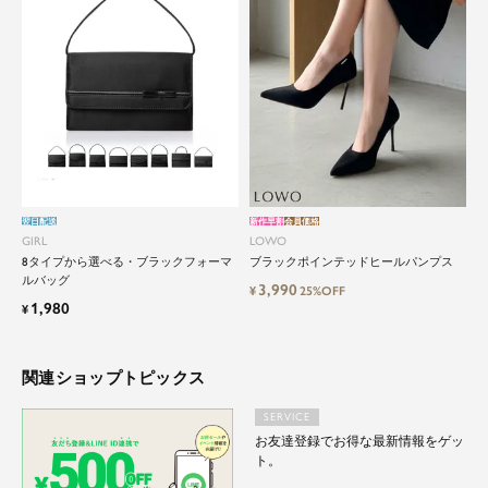
翌日配送
新作早割
会員価格
GIRL
LOWO
8タイプから選べる・ブラックフォーマ
ブラックポインテッドヒールパンプス
ルバッグ
3,990
¥
25%OFF
1,980
¥
関連ショップトピックス
SERVICE
お友達登録でお得な最新情報をゲッ
ト。