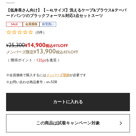
【低身長さん向け】【～4Lサイズ】洗えるケープ&ブラウス&テーパ
ードパンツのブラックフォーマル対応3点セットスーツ
SALE
会員価格
自宅洗い
0
（
件）
25,300
14,900
¥
¥
41%OFF
税込
13,900
¥
45%OFF
税込
135
を進呈
メンバーズ登録
会員価格で購入するには
が必要です
vn-508
商品番号
カートに入れる
この商品は試着キャンペーン対象