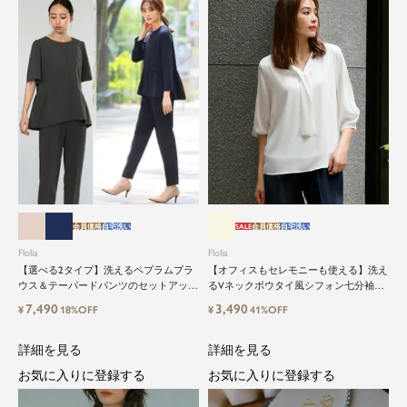
会員価格
自宅洗い
SALE
会員価格
自宅洗い
Flolia
Flolia
【選べる2タイプ】洗えるペプラムブラ
【オフィスもセレモニーも使える】洗え
ウス＆テーパードパンツのセットアップ
るVネックボウタイ風シフォン七分袖ビ
セレモニースーツ
ジネスブラウス
7,490
3,490
¥
18%OFF
¥
41%OFF
close
詳細を見る
詳細を見る
お気に入りに登録する
お気に入りに登録する
鮮度アップを重ねつづける、大人の女