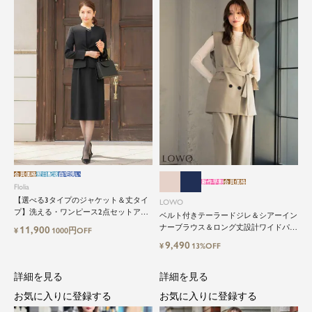
会員価格
翌日配送
自宅洗い
新作早割
会員価格
Flolia
【選べる3タイプのジャケット＆丈タイ
LOWO
プ】洗える・ワンピース2点セットアッ
ベルト付きテーラードジレ＆シアーイン
プセレモニースーツ
ナーブラウス＆ロング丈設計ワイドパン
11,900
¥
1000円OFF
ツ3点セットスーツ
9,490
¥
13%OFF
詳細を見る
詳細を見る
お気に入りに登録する
お気に入りに登録する