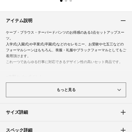
アイテム説明
ケープ・ブラウス・テーパードパンツのお得感のある3点セットアップスー
ツ。
入学式(入園式)や卒業式(卒園式)などのセレモニー、お受験や七五三などの
フォーマルシーンはもちろん、喪服・礼服やブラックフォーマルとしてもご
着用頂けます。
これ一つであらゆる行事に対応できるデザイン性の高いセット商品です。
体型カバーポイント
【二の腕】【ウエスト】【ヒップ】【太もも】
もっと見る
ベーシックなデザインのブラウスは二の腕をしっかり隠してくれる袖丈で
す。
後ろに向かって丈が長いイレギュラーヘムのケープが、お腹周りやヒップを
さりげなくカバー。
サイズ詳細
裾に向かってテーパードさせた美シルエットなパンツが、ヒップから太もも
までのラインを覆い隠します。
スペック詳細