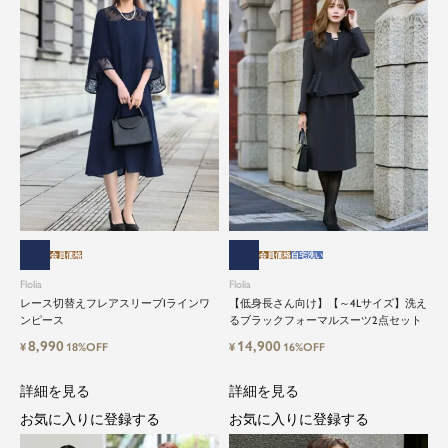
会員価格
会員価格
自宅洗い
Flolia
Flolia
レース切替えフレアスリーブIラインワ
【低身長さん向け】【～4Lサイズ】洗え
ンピース
るブラックフォーマルスーツ2点セット
8,990
14,900
¥
18%OFF
¥
16%OFF
詳細を見る
詳細を見る
お気に入りに登録する
お気に入りに登録する