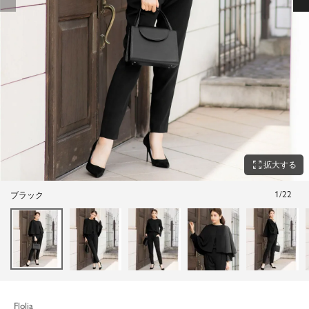
zoom_out_map
拡大する
1
/
22
ブラック
Flolia