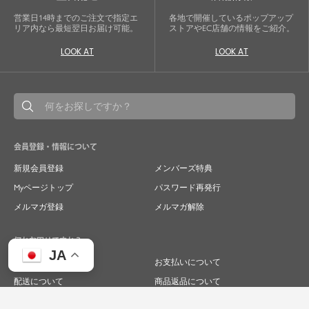
営業日14時までのご注文で指定エ
各地で開催しているポップアップ
リア内なら最短翌日お届け可能。
ストアやEC店舗の情報をご紹介。
LOOK AT
LOOK AT
会員登録・情報について
新規会員登録
メンバーズ特典
Myページトップ
パスワード再発行
メルマガ登録
メルマガ解除
何かお困りですか？
JA
ご注文について
お支払いについて
配送について
商品返品について
商品交換について
キャンセルについて