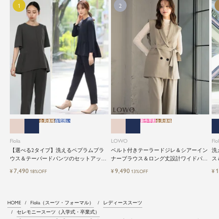
会員価格
自宅洗い
新作早割
会員価格
Flolia
LOWO
Flol
【選べる2タイプ】洗えるペプラムブラ
ベルト付きテーラードジレ＆シアーイン
洗
ウス＆テーパードパンツのセットアップ
ナーブラウス＆ロング丈設計ワイドパン
ス
セレモニースーツ
ツ3点セットスーツ
レ
7,490
9,490
1
¥
¥
¥
18%OFF
13%OFF
HOME
Flolia（スーツ・フォーマル）
レディーススーツ
セレモニースーツ（入学式・卒業式）