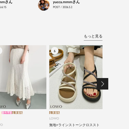
mmm
yucca.mmm
.6.15
POST / 2026.5.2
もっと見る
新作早割
会員価格
会員価格
新作早割
会員価格
LOWO
LOWO
WO
無地×ラインストーンクロススト
綿90% カッ