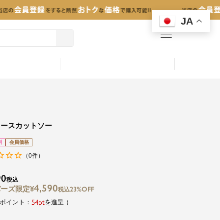
JA
menu
レースカットソー
割
会員価格
0
（
件）
90
税込
4,590
¥
23%OFF
税込
54
を進呈