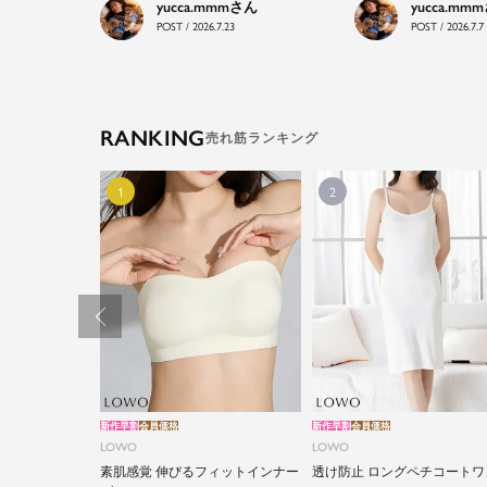
yucca.mmm
yucca.mmm
POST / 2026.7.23
POST / 2026.7.7
RANKING
新作早割
会員価格
新作早割
会員価格
LOWO
LOWO
素肌感覚 伸びるフィットインナー
透け防止 ロングペチコートワ