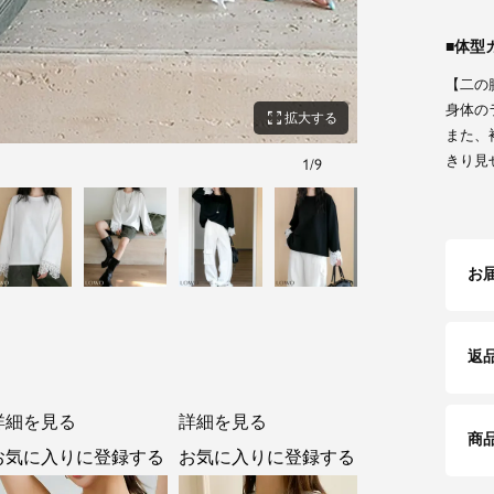
体型
【二の
身体の
zoom_out_map
拡大する
また、
きり見
1
/
9
ブラック
お
返
詳細を見る
詳細を見る
商
お気に入りに登録する
お気に入りに登録する