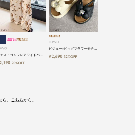
会員価格
新作早割
会員価格
LOWO
OWO
ビジュー×ビッグフラワーモチー
フサンダル
エストゴムフレアワイドパン
2,690
¥
32%OFF
2,190
20%OFF
なら、
こちら
から。