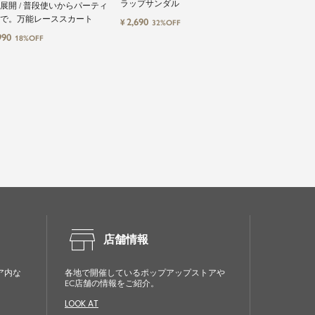
ラップサンダル
やさしい着心地
L展開 / 普段使いからパーティ
ソール
で。万能レーススカート
2,690
1,491
¥
¥
32%OFF
20%OF
990
18%OFF
store
店舗情報
ア内な
各地で開催しているポップアップストアや
EC店舗の情報をご紹介。
LOOK AT