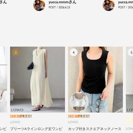
yucca.mmm
yucca.
LOWOは、頑張りすぎないおしゃれを応援します。
POST / 2026.6.23
POST / 2026
特別割引
会員価格
特別割引
会員価格
LOWO
LOWO
ンピ
プリーツAラインロング丈ワンピ
カップ付きスクエアネックノース
LO