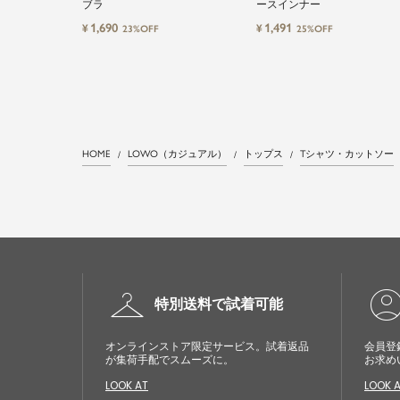
ブラ
ースインナー
1,690
1,491
¥
¥
23%OFF
25%OFF
HOME
LOWO（カジュアル）
トップス
Tシャツ・カットソー
checkroom
account_cir
特別送料で試着可能
オンラインストア限定サービス。試着返品
会員登
が集荷手配でスムーズに。
お求め
LOOK AT
LOOK 