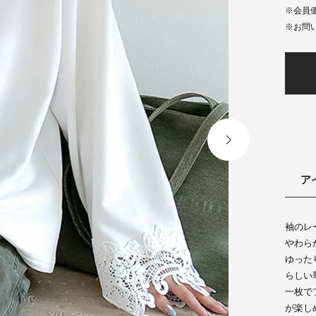
会員
ア
袖のレ
やわら
ゆった
らしい
一枚で
が楽し