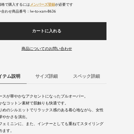
価格で購入するには
メンバーズ登録
が必要です
lw-to-xam-8636
商品番号
カートに入れる
商品についてのお問い合わせ
イテム説明
サイズ詳細
スペック詳細
ースが華やかなアクセントになったプルオーバー。
かなコットン素材で肌触りも快適です。
りめのシルエットでリラックス感のある着心地ながら、女性
華やかさを演出。
フェミニンに、また、インナーとしても重ねてスタイリング
めます。