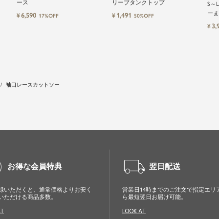
ース
リーブタンクトップ
S～
ーま
6,590
1,491
¥
¥
17%OFF
50%OFF
3,
¥
袖口レースカットソー
cle
local_shipping
お得な会員特典
翌日配送
録いただくと、通常価格よりお安く
営業日14時までのご注文で指定エリ
いただける商品多数。
ら最短翌日お届け可能。
AT
LOOK AT