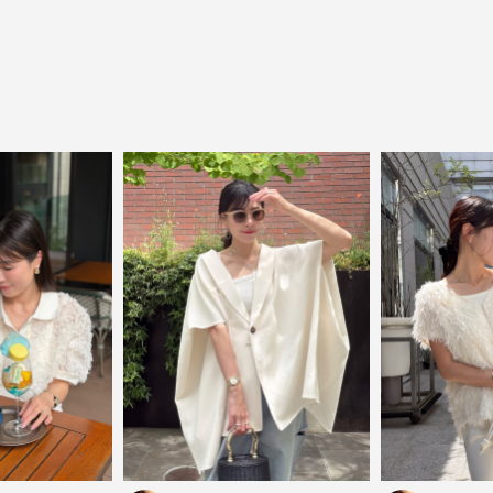
close
気軽に楽しめる低価格でトレンドを取り
入れたファッションブランド
LOWO（ロワ）は、アパレルはもちろん、インナー、
バッグやシューズ、小物まで、驚くほどリーズナブル
にラインナップ。
毎日のコーデに、ちょっとした変化を。いつもの自分
に、ちょっとした彩りを。