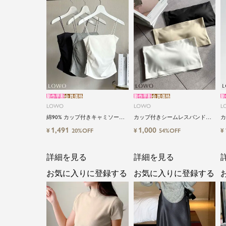
新作早割
会員価格
新作早割
会員価格
新
LOWO
LOWO
L
綿90% カップ付きキャミソール
カップ付きシームレスバンドゥ
カ
｜やさしい着心地 ストレッチキ
ブラトップ
ラ
1,491
1,000
¥
¥
¥
20%OFF
54%OFF
ャミソール
詳細を見る
詳細を見る
お気に入りに登録する
お気に入りに登録する