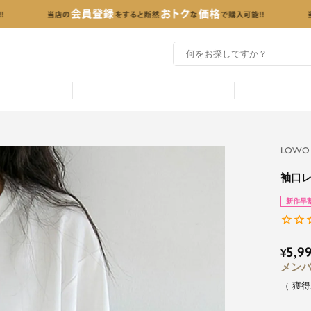
LOWO
袖口
新作早
5,9
¥