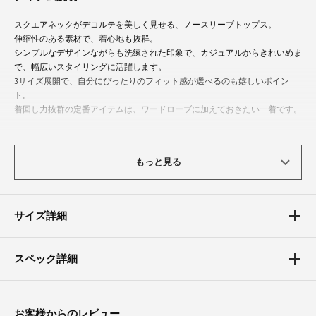
スクエアネックがデコルテを美しく見せる、ノースリーブトップス。
伸縮性のある素材で、着心地も抜群。
シンプルなデザインながらも洗練された印象で、カジュアルからきれいめま
で、幅広いスタイリングに活躍します。
3サイズ展開で、自分にぴったりのフィット感が選べるのも嬉しいポイン
ト。
着回し力抜群の定番アイテムは、ワードローブに加えておきたい一着です。
体型カバーポイント
もっと見る
【バスト】【ウエスト】
すっきりと着て頂けるサイズ感で、お腹まわりを上手にカバーします。
サイズ詳細
スペック詳細
お客様からのレビュー