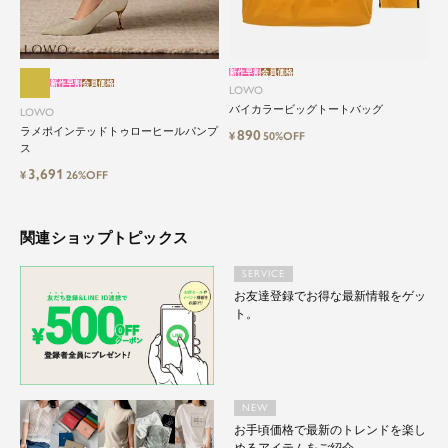
自分に、ちょっとした彩りを。
LOWOは、頑張りすぎないおしゃれを応援しま
す。
新作早割
会員価格
新作早割
会員価格
LOWO
バイカラービッグトートバッグ
LOWO
ラメポインテッドトゥローヒールパンプ
890
¥
50%OFF
ス
3,691
¥
26%OFF
関連ショップトピックス
SERVICE
お友達登録でお得な最新情報をゲッ
ト。
NEW
お手頃価格で最新のトレンドを楽し