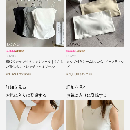
新作早割
会員価格
新作早割
会員価格
LOWO
LOWO
綿90% カップ付きキャミソール｜やさし
カップ付きシームレスバンドゥブラトッ
い着心地 ストレッチキャミソール
プ
1,491
1,000
¥
20%OFF
¥
54%OFF
詳細を見る
詳細を見る
お気に入りに登録する
お気に入りに登録する