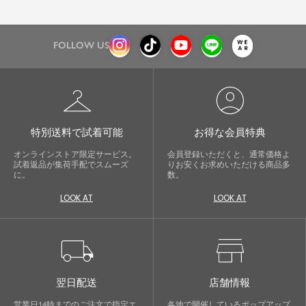
FOLLOW US
checkroom
account_circle
特別送料で試着可能
お得な会員特典
オンラインストア限定サービス。
会員登録いただくと、通常価格よ
試着返品が集荷手配でスムーズ
りお安くお求めいただける商品多
に。
数。
LOOK AT
LOOK AT
local_shipping
store
翌日配送
店舗情報
営業日14時までのご注文で指定エ
各地で開催しているポップアップ