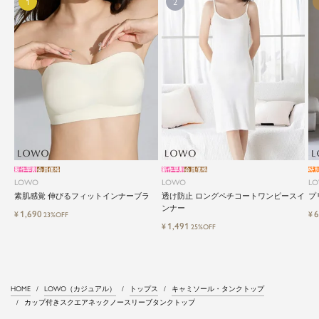
新作早割
会員価格
新作早割
会員価格
特
LOWO
LOWO
L
素肌感覚 伸びるフィットインナーブラ
透け防止 ロングペチコートワンピースイ
プ
ンナー
1,690
6
¥
¥
23%OFF
1,491
¥
25%OFF
HOME
LOWO（カジュアル）
トップス
キャミソール・タンクトップ
カップ付きスクエアネックノースリーブタンクトップ