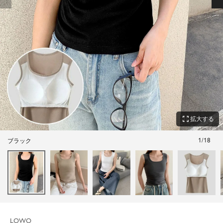
zoom_out_map
拡大する
1
/
18
ブラック
LOWO