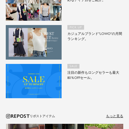
めるアイテムをご紹介。
PICK UP
カジュアルブランド"LOWO"の月間
ランキング。
SALE
注目の新作もロングセラーも最大
80％OFFセール。
REPOST
もっと見る