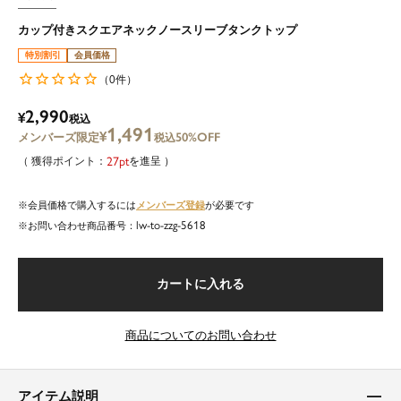
カップ付きスクエアネックノースリーブタンクトップ
特別割引
会員価格
0
（
件）
2,990
¥
税込
1,491
¥
50%OFF
税込
27
を進呈
メンバーズ登録
会員価格で購入するには
が必要です
lw-to-zzg-5618
商品番号
カートに入れる
商品についてのお問い合わせ
アイテム説明