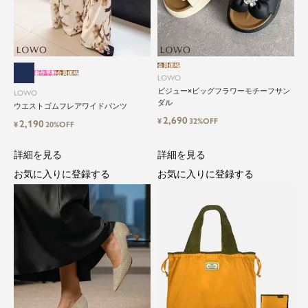
会員価格
新作早割
会員価格
LOWO
ビジュー×ビッグフラワーモチーフサン
LOWO
ダル
ウエストゴムフレアワイドパンツ
2,690
¥
32%OFF
2,190
¥
20%OFF
詳細を見る
詳細を見る
close
お気に入りに登録する
お気に入りに登録する
気軽に楽しめる低価格でトレンドを取
り入れたファッションブランド
LOWO（ロワ）は、アパレルはもちろん、インナ
ー、バッグやシューズ、小物まで、驚くほどリー
ズナブルにラインナップ。
毎日のコーデに、ちょっとした変化を。いつもの