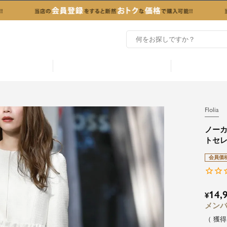
Flolia
ノー
トセ
会員価
14,
¥