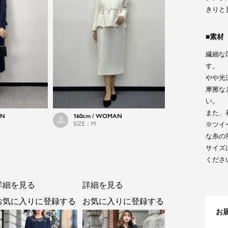
きりと
素材
繊細な
す。
やや光
摩擦な
い。
また、
AN
160cm / WOMAN
SIZE：M
※ツイ
な糸の
サイズ
くださ
詳細を見る
詳細を見る
お気に入りに登録する
お気に入りに登録する
お