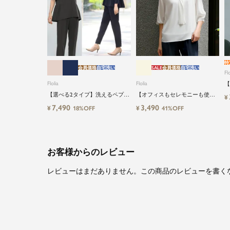
特
会員価格
自宅洗い
SALE
会員価格
自宅洗い
Flo
Flolia
Flolia
【
る
【選べる2タイプ】洗えるペプラ
【オフィスもセレモニーも使え
¥
イ
ムブラウス＆テーパードパンツ
る】洗えるVネックボウタイ風シ
7,490
3,490
¥
¥
18%OFF
41%OFF
のセットアップセレモニースー
フォン七分袖ビジネスブラウス
ツ
お客様からのレビュー
レビューはまだありません。この商品のレビューを書く