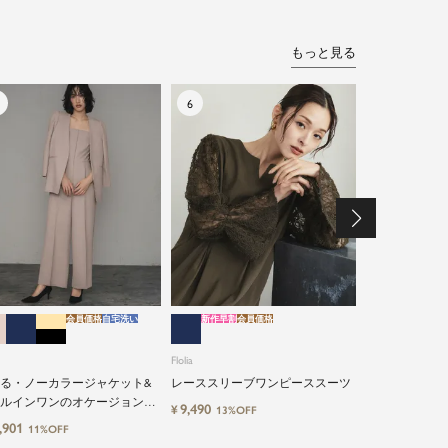
もっと見る
会員価格
自宅洗い
新作早割
会員価格
特別割引
会員価格
自
Flolia
Flolia
洗えるシアー
ト・オールイン
る・ノーカラージャケット&
レーススリーブワンピーススーツ
セットアップ
ルインワンのオケージョン対
17,900
¥
14%O
9,490
¥
13%OFF
ースーツ
点セットアップスーツ
,901
11%OFF