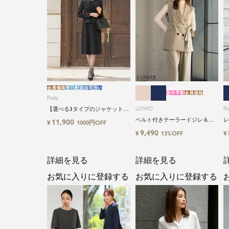
会員価格
翌日配送
自宅洗い
新作早割
会員価格
Flolia
LOWO
Flo
【選べる3タイプのジャケット＆
丈タイプ】洗える・ワンピース2
ベルト付きテーラードジレ＆シ
レ
11,900
¥
1000円OFF
点セットアップセレモニースー
アーインナーブラウス＆ロング
イ
9,490
¥
¥
13%OFF
ツ
丈設計ワイドパンツ3点セットス
ーツ
詳細を見る
詳細を見る
お気に入りに登録する
お気に入りに登録する