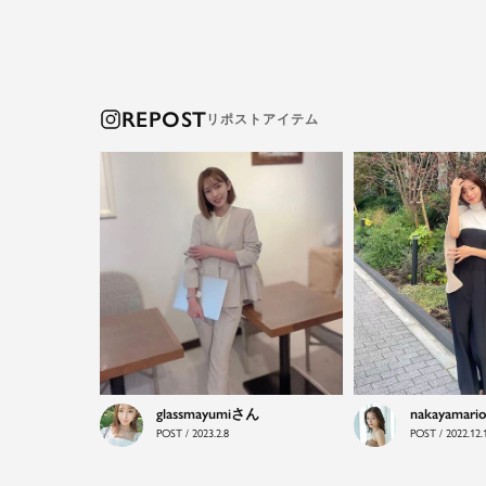
REPOST
glassmayumi
nakayamari
POST / 2023.2.8
POST / 2022.12.