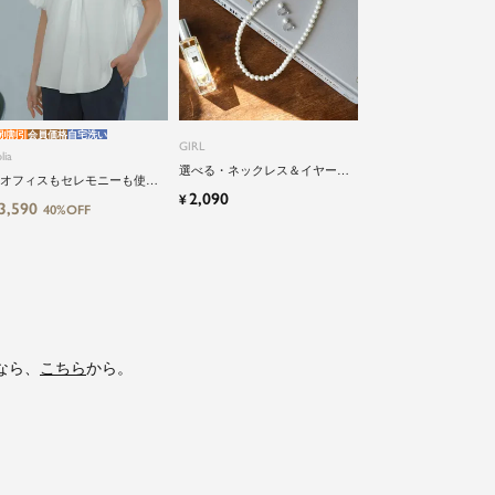
別割引
会員価格
自宅洗い
GIRL
lia
選べる・ネックレス＆イヤーア
オフィスもセレモニーも使え
クセサリーのパールアクセサリ
2,090
¥
】洗えるパフスリーブボウタ
3,590
ーセット
40%OFF
風ビジネスブラウス
なら、
こちら
から。