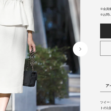
会員
ア
ツイー
トの2