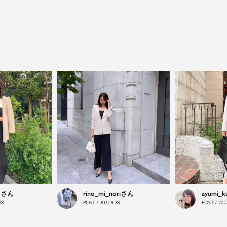
close
鮮度アップを重ねつづける、大人の女性
のためのスーツファッション
オフィスやマザーシーンで活躍するセレモニースー
ツ。気負わずに着て頂ける素敵な一枚...それがFloliaの
提案するスーツです。
品よく艶やかに着こなすことのできる女性らしいセッ
トアップから、故人を偲ぶのに相応しい洗練感のある
ブラックフォーマルまで幅広くご提案させて頂きま
す。
o
rino_mi_nori
ayumi_k
18
POST / 2022.9.28
POST / 2022