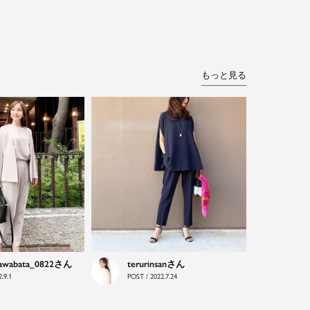
もっと見る
awabata_0822
terurinsan
.9.1
POST / 2022.7.24