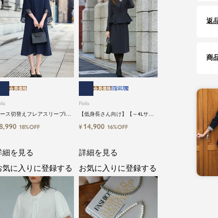
返
商
会員価格
会員価格
自宅洗い
lia
Flolia
ース切替えフレアスリーブIラ
【低身長さん向け】【～4Lサイ
ンワンピース
ズ】洗えるブラックフォーマル
8,990
14,900
¥
18%OFF
16%OFF
スーツ2点セット
詳細を見る
詳細を見る
お気に入りに登録する
お気に入りに登録する