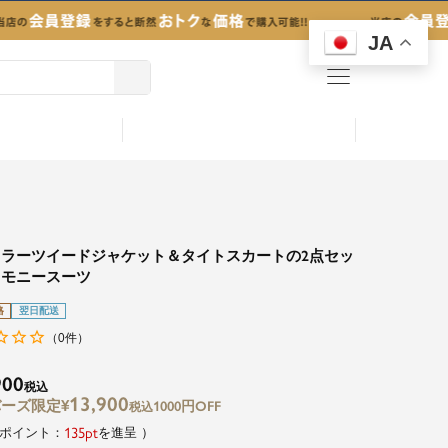
JA
menu
カラーツイードジャケット＆タイトスカートの2点セッ
レモニースーツ
格
翌日配送
0
（
件）
900
税込
13,900
¥
1000円OFF
税込
135
を進呈