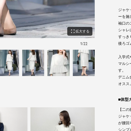
ジャケ
ーを施
袖口の
シャレ
zoom_out_map
拡大する
すっき
後ろゴ
1
/
22
ネイビー
入学式
マルシ
す。
デニム
オスス
体型
【二の
ジャケ
が腰回
シンプ