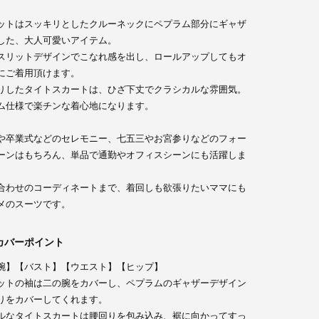
ットはスッキリとしたクルーネックにペプラム部分にギャザ
した、大人可愛いアイテム。
スリットデザインでこなれ感を出し、ロールアップしてもオ
にご着用頂けます。
りしたタイトスカートは、ひざ下丈でクラシカルな雰囲気。
ム仕様で楽チンな着心地になります。
や卒業式などのセレモニー、七五三やお宮参りなどのフォー
ーンはもちろん、単品で通勤やオフィスシーンにも活躍しま
合わせのコーディネートまで、着回しも欲張りたいママにも
メのスーツです。
カバーポイント
腕】【バスト】【ウエスト】【ヒップ】
ットの袖は二の腕をカバーし、ペプラムのギャザーデザイン
りをカバーしてくれます。
ルなタイトスカートは腰回りを包み込み、裾に向かってすっ