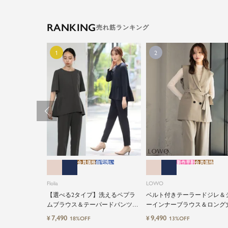
RANKING
会員価格
自宅洗い
新作早割
会員価格
Flolia
LOWO
【選べる2タイプ】洗えるペプラ
ベルト付きテーラードジレ＆
ムブラウス＆テーパードパンツの
ーインナーブラウス＆ロング
セットアップセレモニースーツ
計ワイドパンツ3点セットス
7,490
9,490
¥
¥
18%OFF
13%OFF