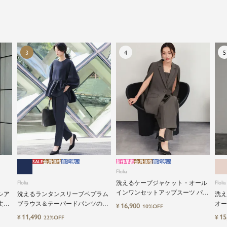
SALE
会員価格
自宅洗い
新作早割
会員価格
自宅洗い
Flolia
Flolia
洗えるケープジャケット・オール
Flolia
インワンセットアップスーツ パン
シア
洗えるランタンスリーブペプラム
洗え
ツドレス
丈設
ブラウス＆テーパードパンツのセ
オー
16,900
¥
10%OFF
ーツ
ットアップセレモニースーツ
応2
11,490
15
¥
¥
22%OFF