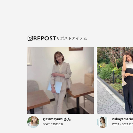
REPOST
glassmayumi
nakayamari
POST / 2023.2.8
POST / 2022.12.