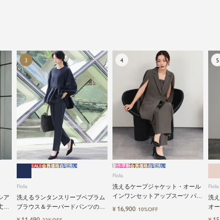
トアップから、故人を偲ぶのに相応しい洗練感のある
ブラックフォーマルまで幅広くご提案させて頂きま
す。
SALE
会員価格
自宅洗い
新作早割
会員価格
自宅洗い
Flolia
Flolia
洗えるケープジャケット・オール
Flolia
インワンセットアップスーツ パン
シア
洗えるランタンスリーブペプラム
洗え
ツドレス
丈設
ブラウス＆テーパードパンツのセ
オー
16,900
¥
10%OFF
ーツ
ットアップセレモニースーツ
応2
11,490
15
¥
¥