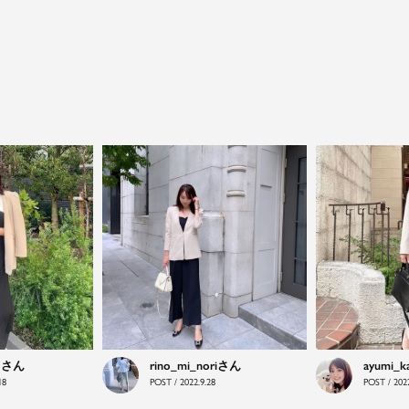
close
鮮度アップを重ねつづける、大人の女性
のためのスーツファッション
オフィスやマザーシーンで活躍するセレモニースー
ツ。気負わずに着て頂ける素敵な一枚...それがFloliaの
提案するスーツです。
o
rino_mi_nori
ayumi_k
18
POST / 2022.9.28
POST / 2022
品よく艶やかに着こなすことのできる女性らしいセッ