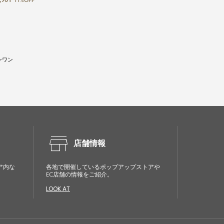
11%OFF
ンワン
store
店舗情報
ア内な
各地で開催しているポップアップストアや
EC店舗の情報をご紹介。
LOOK AT