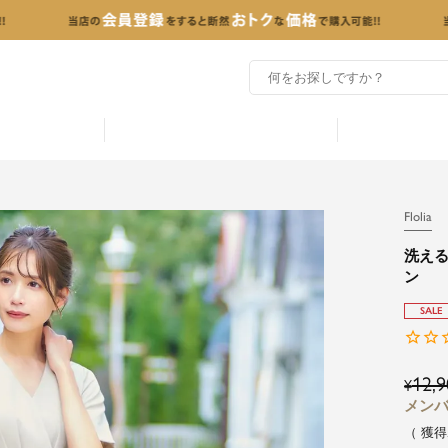
Flolia
洗え
ン
SALE
12,9
¥