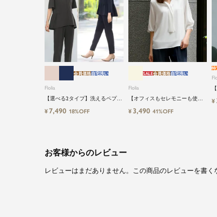
特
会員価格
自宅洗い
SALE
会員価格
自宅洗い
Flo
Flolia
Flolia
【
る
【選べる2タイプ】洗えるペプラ
【オフィスもセレモニーも使え
¥
イ
ムブラウス＆テーパードパンツ
る】洗えるVネックボウタイ風シ
7,490
3,490
¥
¥
18%OFF
41%OFF
のセットアップセレモニースー
フォン七分袖ビジネスブラウス
ツ
お客様からのレビュー
レビューはまだありません。この商品のレビューを書く