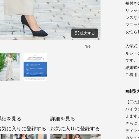
袖付き
リラッ
レスな
マニッ
女性ら
zoom_out_map
拡大する
入学式
1
/
6
身長：165cm 着用サ
ルシー
です。
結婚式
ご着用
体型
【二の
ハイウ
えます
詳細を見る
詳細を見る
さらに
お気に入りに登録する
お気に入りに登録する
ディラ
カシュ