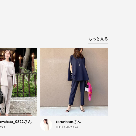
もっと見る
awabata_0822
terurinsan
.9.1
POST / 2022.7.24