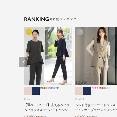
RANKING
会員価格
自宅洗い
新作早割
会員価格
Flolia
LOWO
【選べる2タイプ】洗えるペプラ
ベルト付きテーラードジレ＆
ムブラウス＆テーパードパンツの
ーインナーブラウス＆ロング
セットアップセレモニースーツ
計ワイドパンツ3点セットス
7,490
9,490
¥
¥