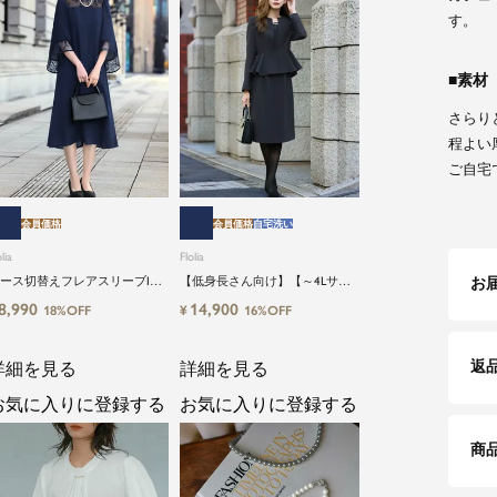
す。
素材
さらり
程よい
ご自宅
会員価格
会員価格
自宅洗い
lia
Flolia
お
ース切替えフレアスリーブIラ
【低身長さん向け】【～4Lサイ
ンワンピース
ズ】洗えるブラックフォーマル
8,990
14,900
¥
18%OFF
16%OFF
スーツ2点セット
返
詳細を見る
詳細を見る
お気に入りに登録する
お気に入りに登録する
商