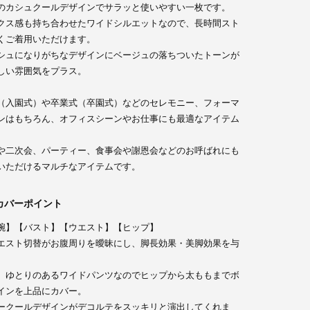
のカシュクールデザインでサラッと使いやすい一枚です。
クス感も持ち合わせたワイドシルエットなので、長時間スト
くご着用いただけます。
シュになりがちなデザインにベージュの落ちついたトーンが
しい雰囲気をプラス。
（入園式）や卒業式（卒園式）などのセレモニー、フォーマ
イズ：Mサイズ B：76 / W：62 / H：86
ンはもちろん、オフィスシーンやお仕事にも最適なアイテム
や二次会、パーティー、食事会や謝恩会などのお呼ばれにも
いただけるマルチなアイテムです。
カバーポイント
腕】【バスト】【ウエスト】【ヒップ】
エスト切替がお腹周りを曖昧にし、脚長効果・美脚効果を与
。
、ゆとりのあるワイドパンツなのでヒップから太ももまでボ
インを上品にカバー。
ークールデザインがデコルテをスッキリと演出してくれま