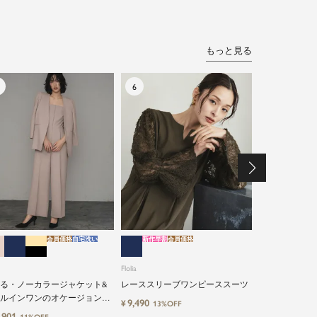
もっと見る
会員価格
自宅洗い
新作早割
会員価格
特別割引
会員価格
自
Flolia
Flolia
洗えるシアー
ト・オールイン
る・ノーカラージャケット&
レーススリーブワンピーススーツ
セットアップ
ルインワンのオケージョン対
17,900
¥
14%O
9,490
¥
13%OFF
ースーツ
点セットアップスーツ
,901