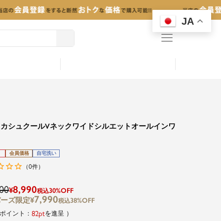
JA
menu
るカシュクールVネックワイドシルエットオールインワ
会員価格
自宅洗い
0
（
件）
00
8,990
¥
30%OFF
税込
7,990
¥
38%OFF
税込
82
を進呈