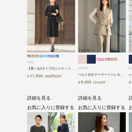
会員価格
翌日配送
自宅洗い
新作早割
会員価格
Flolia
LOWO
Flo
【選べる3タイプのジャケット＆
丈タイプ】洗える・ワンピース2
ベルト付きテーラードジレ＆シ
レ
11,900
¥
1000円OFF
点セットアップセレモニースー
アーインナーブラウス＆ロング
イ
9,490
¥
¥
13%OFF
ツ
丈設計ワイドパンツ3点セットス
ーツ
詳細を見る
詳細を見る
お気に入りに登録する
お気に入りに登録する