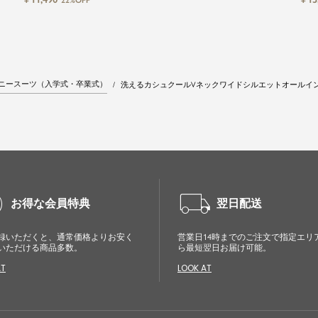
22%OFF
ニースーツ（入学式・卒業式）
洗えるカシュクールVネックワイドシルエットオールイ
cle
local_shipping
お得な会員特典
翌日配送
録いただくと、通常価格よりお安く
営業日14時までのご注文で指定エリ
いただける商品多数。
ら最短翌日お届け可能。
AT
LOOK AT