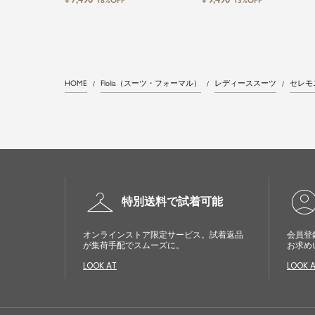
18%OFF
13%OFF
HOME
Flolia（スーツ・フォーマル）
レディーススーツ
セレモ
checkroom
account_cir
特別送料で試着可能
オンラインストア限定サービス。試着返品
会員登
が集荷手配でスムーズに。
お求め
LOOK AT
LOOK 