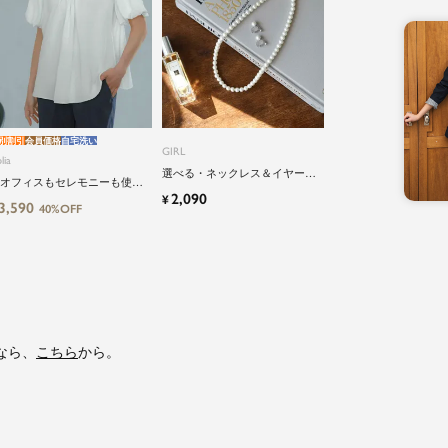
別割引
会員価格
自宅洗い
GIRL
lia
選べる・ネックレス＆イヤーア
オフィスもセレモニーも使え
クセサリーのパールアクセサリ
2,090
¥
】洗えるパフスリーブボウタ
3,590
ーセット
40%OFF
風ビジネスブラウス
なら、
こちら
から。