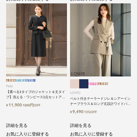
会員価格
翌日配送
自宅洗い
新作早割
会員価格
Flolia
【選べる3タイプのジャケット＆丈タイ
LOWO
プ】洗える・ワンピース2点セットアッ
ベルト付きテーラードジレ＆シアーイン
プセレモニースーツ
ナーブラウス＆ロング丈設計ワイドパン
11,900
¥
1000円OFF
ツ3点セットスーツ
9,490
¥
13%OFF
詳細を見る
詳細を見る
お気に入りに登録する
お気に入りに登録する