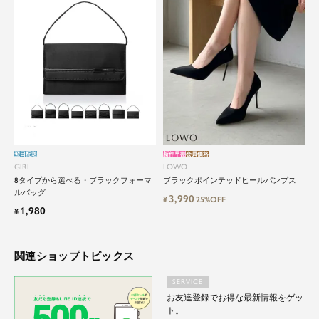
品よく艶やかに着こなすことのできる女性らしい
セットアップから、故人を偲ぶのに相応しい洗練
感のあるブラックフォーマルまで幅広くご提案さ
せて頂きます。
翌日配送
新作早割
会員価格
GIRL
LOWO
8タイプから選べる・ブラックフォーマ
ブラックポインテッドヒールパンプス
ルバッグ
3,990
¥
25%OFF
1,980
¥
関連ショップトピックス
SERVICE
お友達登録でお得な最新情報をゲッ
ト。