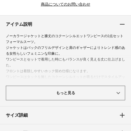
商品についてのお問い合わせ
アイテム説明
ノーカラージャケットと膝丈のコクーンシルエットワンピースの2点セット
フォーマルスーツ。
ジャケットはバックのフリルデザインと肩のギャザーによりトレンド感のあ
る女性らしいフェミニンな印象に。
ワンピースとセットで着用した時にもバランスが良く見える丈に仕上げまし
た。
フロントは着脱しやすいホック留め仕様になります。
ワンピースはタックを施したコクーンシルエットが着るだけでスタイルアッ
プを叶えます。
また、シンプルなデザインのため単品でも使いやすいアイテムです。
もっと見る
ロングシーズンお使いいただけるので組み合わせを変えて様々なシーンで活
用できます。
入学式（入園式）や卒業式（卒園式）などのセレモニー、七五三やお宮参り
などのフォーマルシーンはもちろん、オフィスシーンやキャリアスーツとし
サイズ詳細
てもお使いいただけます。