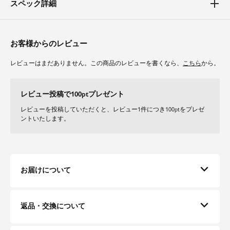
スペック詳細
体型カバーポイント
【二の腕】【バスト】【ウエスト】【ヒップ】
ジャケットは肩にギャザーが入っており、肩回りを華奢に見せてくれます。
ワンピースは程よい広がりのコクーンシルエットで、ヒップから太ももまで
お客様からのレビュー
身体のラインを拾わずカバー。
フレンチスリーブで肩回りも気にせずに着て頂けます。
レビューはまだありません。この商品のレビューを書くなら、
こちら
から。
素材
レビュー投稿で100ptプレゼント
ジャケット、ワンピースともに肌触りの良い生地を使用。
裏地が付いている為、摩擦を防ぎスムーズな動きをアシストします。
レビューを投稿していただくと、レビュー1件につき100ptをプレゼ
程よい厚みの生地感で長いシーズンご着用いただけます。
ントいたします。
お届けについて
返品・交換について