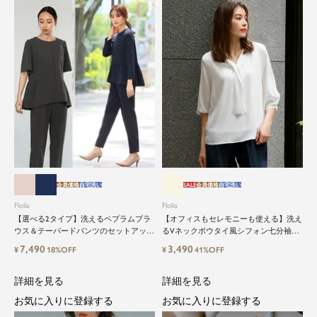
会員価格
自宅洗い
SALE
会員価格
自宅洗い
Flolia
Flolia
【選べる2タイプ】洗えるペプラムブラ
【オフィスもセレモニーも使える】洗え
ウス＆テーパードパンツのセットアップ
るVネックボウタイ風シフォン七分袖ビ
セレモニースーツ
ジネスブラウス
7,490
3,490
¥
18%OFF
¥
41%OFF
詳細を見る
詳細を見る
お気に入りに登録する
お気に入りに登録する