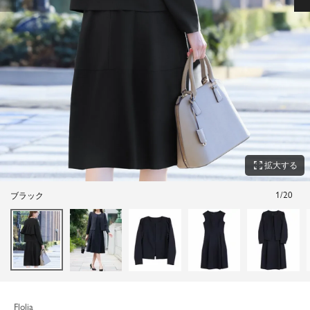
zoom_out_map
拡大する
1
/
20
ブラック
Flolia