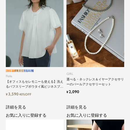
特別割引
会員価格
自宅洗い
close
GIRL
Flolia
選べる・ネックレス＆イヤーアクセサリ
【オフィスもセレモニーも使える】洗え
鮮度アップを重ねつづける、大人の女
ーのパールアクセサリーセット
るパフスリーブボウタイ風ビジネスブラ
2,090
性のためのスーツファッション
ウス
¥
3,590
¥
40%OFF
詳細を見る
詳細を見る
オフィスやマザーシーンで活躍するセレモニース
ーツ。気負わずに着て頂ける素敵な一枚...それが
お気に入りに登録する
お気に入りに登録する
Floliaの提案するスーツです。