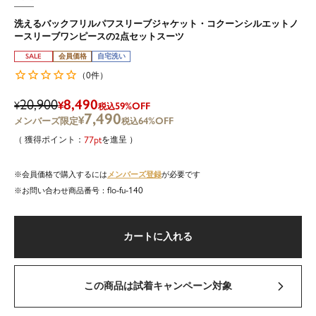
洗えるバックフリルパフスリーブジャケット・コクーンシルエットノ
ースリーブワンピースの2点セットスーツ
SALE
会員価格
自宅洗い
0
（
件）
20,900
8,490
¥
¥
59%OFF
税込
7,490
¥
64%OFF
税込
77
を進呈
メンバーズ登録
会員価格で購入するには
が必要です
flo-fu-140
商品番号
カートに入れる
この商品は試着キャンペーン対象