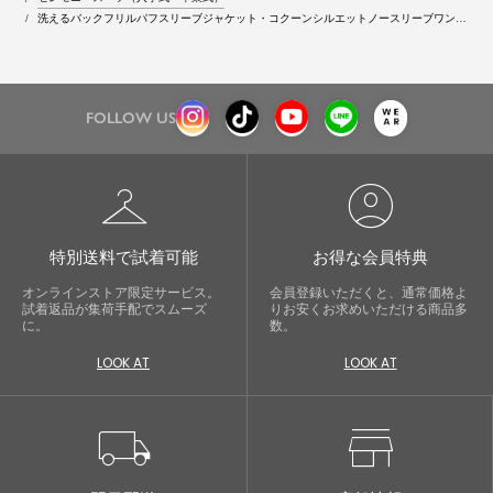
洗えるバックフリルパフスリーブジャケット・コクーンシルエットノースリーブワンピ
ースの2点セットスーツ
FOLLOW US
checkroom
account_circle
特別送料で試着可能
お得な会員特典
オンラインストア限定サービス。
会員登録いただくと、通常価格よ
試着返品が集荷手配でスムーズ
りお安くお求めいただける商品多
に。
数。
LOOK AT
LOOK AT
local_shipping
store