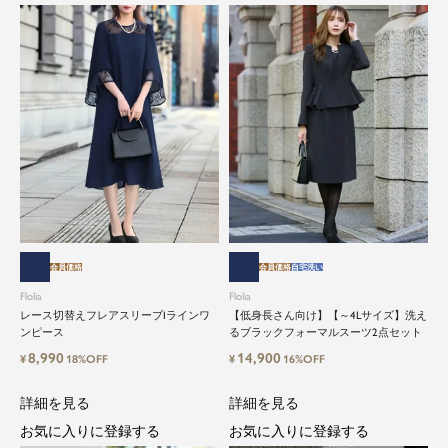
会員価格
会員価格
自宅洗い
Flolia
Flolia
レース切替えフレアスリーブIラインワ
【低身長さん向け】【～4Lサイズ】洗え
ンピース
るブラックフォーマルスーツ2点セット
8,990
14,900
¥
18%OFF
¥
16%OFF
詳細を見る
詳細を見る
お気に入りに登録する
お気に入りに登録する