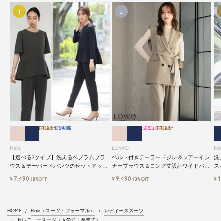
会員価格
自宅洗い
新作早割
会員価格
Flolia
LOWO
Flol
【選べる2タイプ】洗えるペプラムブラ
ベルト付きテーラードジレ＆シアーイン
洗
ウス＆テーパードパンツのセットアップ
ナーブラウス＆ロング丈設計ワイドパン
ス
セレモニースーツ
ツ3点セットスーツ
レ
7,490
9,490
1
¥
¥
¥
18%OFF
13%OFF
HOME
Flolia（スーツ・フォーマル）
レディーススーツ
セレモニースーツ（入学式・卒業式）