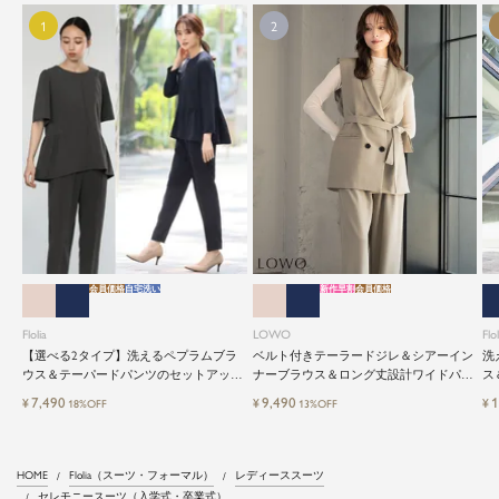
会員価格
自宅洗い
新作早割
会員価格
Flolia
LOWO
Flol
【選べる2タイプ】洗えるペプラムブラ
ベルト付きテーラードジレ＆シアーイン
洗
ウス＆テーパードパンツのセットアップ
ナーブラウス＆ロング丈設計ワイドパン
ス
セレモニースーツ
ツ3点セットスーツ
レ
7,490
9,490
1
¥
¥
¥
18%OFF
13%OFF
HOME
Flolia（スーツ・フォーマル）
レディーススーツ
セレモニースーツ（入学式・卒業式）