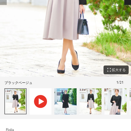
zoom_out_map
拡大する
1
/
21
ブラックベージュ
Flolia