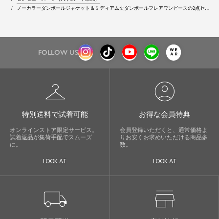
ノーカラーダンボールジャケット＆ミディアム丈ダンボールフレアワンピースの2点セッ
トセレモニースーツ
FOLLOW US
checkroom
account_circle
特別送料で試着可能
お得な会員特典
オンラインストア限定サービス。
会員登録いただくと、通常価格よ
試着返品が集荷手配でスムーズ
りお安くお求めいただける商品多
に。
数。
LOOK AT
LOOK AT
local_shipping
store