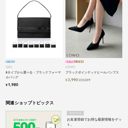
品よく艶やかに着こなすことのできる女性らしい
セットアップから、故人を偲ぶのに相応しい洗練
感のあるブラックフォーマルまで幅広くご提案さ
せて頂きます。
翌日配送
新作早割
会員価格
GIRL
LOWO
8タイプから選べる・ブラックフォーマ
ブラックポインテッドヒールパンプス
ルバッグ
3,990
¥
25%OFF
1,980
¥
関連ショップトピックス
SERVICE
お友達登録でお得な最新情報をゲッ
ト。