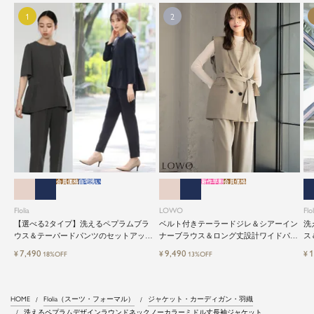
会員価格
自宅洗い
新作早割
会員価格
Flolia
LOWO
Flol
【選べる2タイプ】洗えるペプラムブラ
ベルト付きテーラードジレ＆シアーイン
洗
ウス＆テーパードパンツのセットアップ
ナーブラウス＆ロング丈設計ワイドパン
ス
セレモニースーツ
ツ3点セットスーツ
レ
7,490
9,490
1
¥
¥
¥
18%OFF
13%OFF
HOME
Flolia（スーツ・フォーマル）
ジャケット・カーディガン・羽織
洗えるペプラムデザインラウンドネックノーカラーミドル丈長袖ジャケット