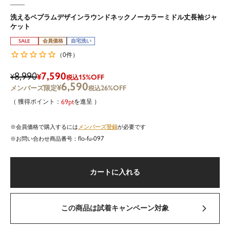
洗えるペプラムデザインラウンドネックノーカラーミドル丈長袖ジャ
ケット
SALE
会員価格
自宅洗い
0
（
件）
8,990
7,590
¥
¥
15%OFF
税込
6,590
¥
26%OFF
税込
69
を進呈
メンバーズ登録
会員価格で購入するには
が必要です
flo-fu-097
商品番号
カートに入れる
この商品は試着キャンペーン対象