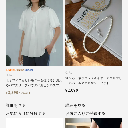
close
特別割引
会員価格
自宅洗い
GIRL
Flolia
選べる・ネックレス＆イヤーアクセサリ
鮮度アップを重ねつづける、大人の女
【オフィスもセレモニーも使える】洗え
ーのパールアクセサリーセット
るパフスリーブボウタイ風ビジネスブラ
性のためのスーツファッション
2,090
ウス
¥
3,590
¥
40%OFF
オフィスやマザーシーンで活躍するセレモニース
詳細を見る
詳細を見る
ーツ。気負わずに着て頂ける素敵な一枚...それが
お気に入りに登録する
お気に入りに登録する
Floliaの提案するスーツです。
品よく艶やかに着こなすことのできる女性らしい