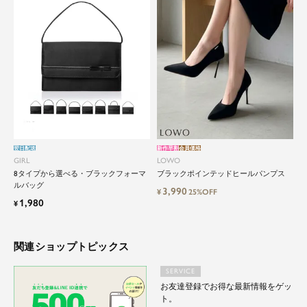
セットアップから、故人を偲ぶのに相応しい洗練
感のあるブラックフォーマルまで幅広くご提案さ
せて頂きます。
翌日配送
新作早割
会員価格
GIRL
LOWO
8タイプから選べる・ブラックフォーマ
ブラックポインテッドヒールパンプス
ルバッグ
3,990
¥
25%OFF
1,980
¥
関連ショップトピックス
SERVICE
お友達登録でお得な最新情報をゲッ
ト。