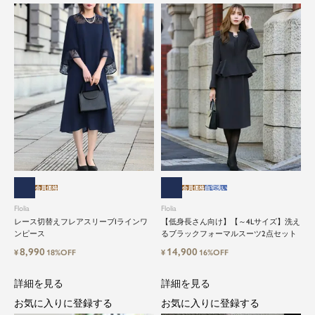
会員価格
会員価格
自宅洗い
Flolia
Flolia
レース切替えフレアスリーブIラインワ
【低身長さん向け】【～4Lサイズ】洗え
ンピース
るブラックフォーマルスーツ2点セット
8,990
14,900
¥
18%OFF
¥
16%OFF
詳細を見る
詳細を見る
お気に入りに登録する
お気に入りに登録する