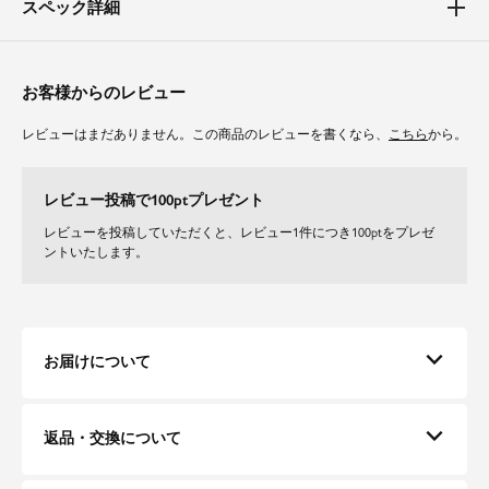
スペック詳細
【二の腕】【ウエスト】
ノーカラーで顔周りをすっきりと、気になるウエストまわりををさりげなく
カバーしてくれるペプラムデザイン。
二の腕のラインを隠してくれる長袖デザインで、袖口のスリットで折り曲げ
お客様からのレビュー
たりしてさらに華奢さを協調できるのがポイント。
レビューはまだありません。この商品のレビューを書くなら、
こちら
から。
素材
さらりとして滑らかな生地を使用しています。
レビュー投稿で100ptプレゼント
程よい厚みの生地感で長いシーズンご着用いただけます。
裏地が付いている為、摩擦を防ぎスムーズな動きをアシストします。
レビューを投稿していただくと、レビュー1件につき100ptをプレゼ
ントいたします。
お届けについて
返品・交換について