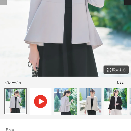
zoom_out_map
拡大する
1
/
22
グレージュ
Flolia