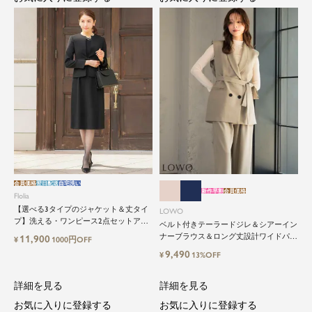
会員価格
翌日配送
自宅洗い
新作早割
会員価格
Flolia
【選べる3タイプのジャケット＆丈タイ
LOWO
プ】洗える・ワンピース2点セットアッ
ベルト付きテーラードジレ＆シアーイン
プセレモニースーツ
ナーブラウス＆ロング丈設計ワイドパン
11,900
¥
1000円OFF
ツ3点セットスーツ
9,490
¥
13%OFF
詳細を見る
詳細を見る
お気に入りに登録する
お気に入りに登録する