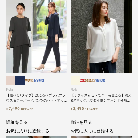
会員価格
自宅洗い
SALE
会員価格
自宅洗い
Flolia
Flolia
【選べる2タイプ】洗えるペプラムブラ
【オフィスもセレモニーも使える】洗え
ウス＆テーパードパンツのセットアップ
るVネックボウタイ風シフォン七分袖ビ
セレモニースーツ
ジネスブラウス
7,490
3,490
¥
18%OFF
¥
41%OFF
詳細を見る
詳細を見る
お気に入りに登録する
お気に入りに登録する