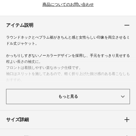
商品についてのお問い合わせ
アイテム説明
ラウンドネックとぺプラム裾がきちんと感と女性らしい印象を両立させるミ
ドル丈ジャケット。
かっちりしすぎないノーカラーデザインを採用し、手元をすっきり見せする
程よい長さの袖丈に。
フロントは着脱しやすい楽なホック仕様です。
袖口はスリットを施してあるので、軽く折り上げた抜け感のある着こなしも
おすすめ。
ペプラムを配したデザインで、華やかで女性らしいXラインを強調したエレ
ガントなシルエットに仕立てました。
もっと見る
オフィスカジュアル（ビジネスカジュアル）としてビジネス・オフィスシー
ンはもちろん、結婚式の二次会やパーティーなどのお呼ばれまで活躍しま
す。
サイズ詳細
体型カバーポイント