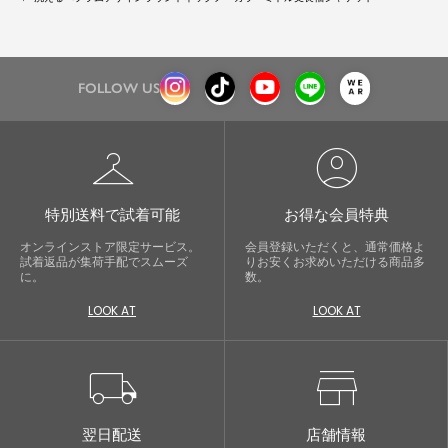
FOLLOW US
checkroom
account_circle
特別送料で試着可能
お得な会員特典
オンラインストア限定サービス。
会員登録いただくと、通常価格よ
試着返品が集荷手配でスムーズ
りお安くお求めいただける商品多
に。
数。
LOOK AT
LOOK AT
local_shipping
store
翌日配送
店舗情報