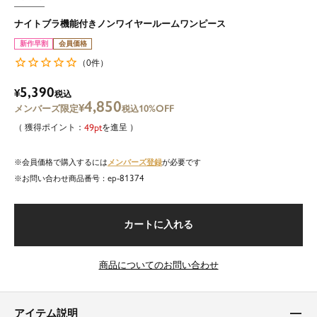
ナイトブラ機能付きノンワイヤールームワンピース
新作早割
会員価格
0
（
件）
5,390
¥
税込
4,850
¥
10%OFF
税込
49
を進呈
メンバーズ登録
会員価格で購入するには
が必要です
ep-81374
商品番号
カートに入れる
商品についてのお問い合わせ
アイテム説明