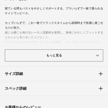
寝ている間もバストをやさしくサポートする、ブラいらずで一枚で着られる
ナイトワンピース。
カップいらずで、これ一枚でリラックスタイムから就寝時まで快適に過ごせ
るのが魅力。
縦にも横にも伸びるレーヨン混素材を使用し、身体にやさしくフィットする
なめらかな着心地に仕上げました。
サイドには大きめのサポートパネルを採用し、バストをしっかりホールド。
寝返りによる横流れを軽減し、就寝中も安定したフィット感をキープしま
す。
もっと見る
胸元や背中にはレースをあしらい、機能性だけでなく女性らしい華やかさも
プラス。
締め付け感を抑えた快適な着心地で、おうち時間やリラックスタイムにもぴ
ったりです。
サイズ詳細
毎日気軽に取り入れられる、快適さと可愛らしさを兼ね備えたナイトワンピ
ースです。
スペック詳細
〈ブラジャーの仕様〉
・フルカップ
・ノンワイヤー
・パッドあり（取り外し可）
お客様からのレビュー