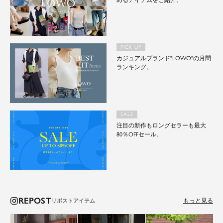
めるアイテムをご紹介。
PICK UP
カジュアルブランド"LOWO"の月間
ランキング。
SALE
注目の新作もロングセラーも最大
80％OFFセール。
REPOST
もっと見る