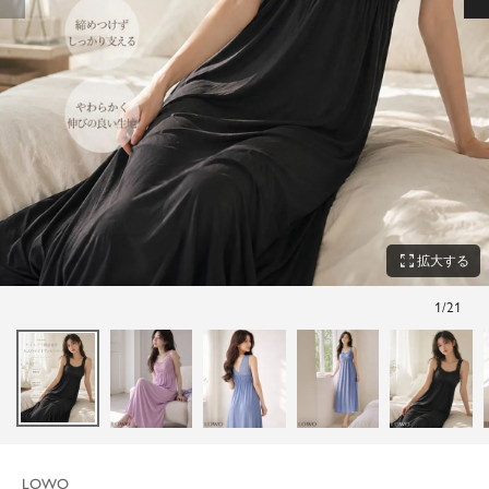
zoom_out_map
拡大する
1
/
21
LOWO