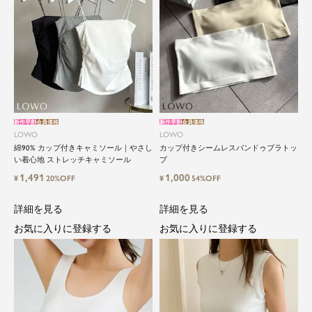
新作早割
会員価格
新作早割
会員価格
LOWO
LOWO
綿90% カップ付きキャミソール｜やさし
カップ付きシームレスバンドゥブラトッ
い着心地 ストレッチキャミソール
プ
1,491
1,000
¥
20%OFF
¥
54%OFF
詳細を見る
詳細を見る
お気に入りに登録する
お気に入りに登録する