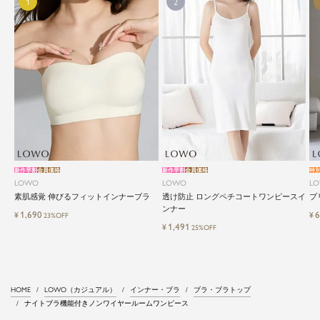
新作早割
会員価格
新作早割
会員価格
特
LOWO
LOWO
L
素肌感覚 伸びるフィットインナーブラ
透け防止 ロングペチコートワンピースイ
プ
ンナー
1,690
6
¥
¥
23%OFF
1,491
¥
25%OFF
HOME
LOWO（カジュアル）
インナー・ブラ
ブラ・ブラトップ
ナイトブラ機能付きノンワイヤールームワンピース