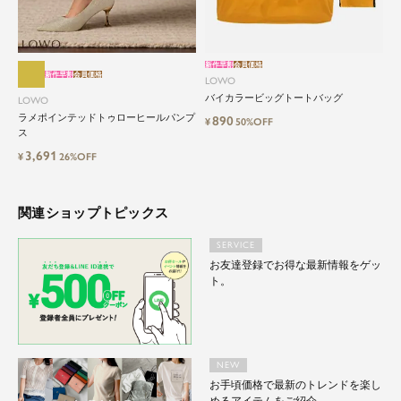
新作早割
会員価格
新作早割
会員価格
LOWO
バイカラービッグトートバッグ
LOWO
ラメポインテッドトゥローヒールパンプ
890
¥
50%OFF
ス
3,691
¥
26%OFF
関連ショップトピックス
SERVICE
お友達登録でお得な最新情報をゲッ
ト。
NEW
お手頃価格で最新のトレンドを楽し