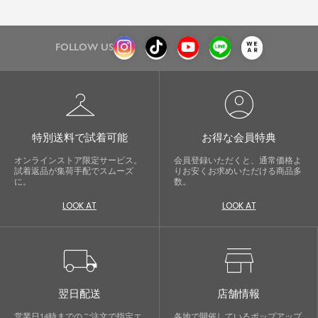
FOLLOW US
checkroom
account_circle
特別送料で試着可能
お得な会員特典
オンラインストア限定サービス。
会員登録いただくと、通常価格よ
試着返品が集荷手配でスムーズ
りお安くお求めいただける商品多
に。
数。
LOOK AT
LOOK AT
local_shipping
store
翌日配送
店舗情報
営業日14時までのご注文で指定エ
各地で開催しているポップアップ