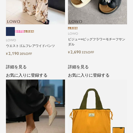
会員価格
新作早割
会員価格
LOWO
ビジュー×ビッグフラワーモチーフサン
LOWO
close
ダル
ウエストゴムフレアワイドパンツ
2,690
¥
32%OFF
2,190
¥
20%OFF
気軽に楽しめる低価格でトレンドを取
り入れたファッションブランド
詳細を見る
詳細を見る
お気に入りに登録する
お気に入りに登録する
LOWO（ロワ）は、アパレルはもちろん、インナ
ー、バッグやシューズ、小物まで、驚くほどリー
ズナブルにラインナップ。
毎日のコーデに、ちょっとした変化を。いつもの
自分に、ちょっとした彩りを。
LOWOは、頑張りすぎないおしゃれを応援しま
す。