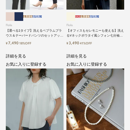
会員価格
自宅洗い
SALE
会員価格
自宅洗い
Flolia
Flolia
【選べる2タイプ】洗えるペプラムブラ
【オフィスもセレモニーも使える】洗え
ウス＆テーパードパンツのセットアップ
るVネックボウタイ風シフォン七分袖ビ
セレモニースーツ
ジネスブラウス
close
7,490
3,490
¥
18%OFF
¥
41%OFF
鮮度アップを重ねつづける、大人の女
詳細を見る
詳細を見る
性のためのスーツファッション
お気に入りに登録する
お気に入りに登録する
オフィスやマザーシーンで活躍するセレモニース
ーツ。気負わずに着て頂ける素敵な一枚...それが
Floliaの提案するスーツです。
品よく艶やかに着こなすことのできる女性らしい
セットアップから、故人を偲ぶのに相応しい洗練
感のあるブラックフォーマルまで幅広くご提案さ
せて頂きます。