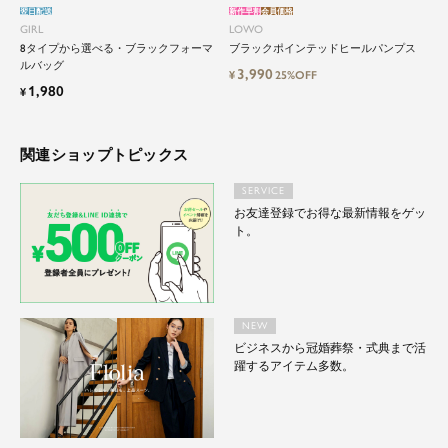
翌日配送
新作早割
会員価格
GIRL
LOWO
8タイプから選べる・ブラックフォーマ
ブラックポインテッドヒールパンプス
ルバッグ
3,990
¥
25%OFF
1,980
¥
関連ショップトピックス
SERVICE
お友達登録でお得な最新情報をゲッ
ト。
NEW
ビジネスから冠婚葬祭・式典まで活
躍するアイテム多数。