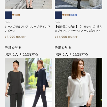
会員価格
会員価格
自宅洗い
Flolia
Flolia
レース切替えフレアスリーブIラインワ
【低身長さん向け】【～4Lサイズ】洗え
ンピース
るブラックフォーマルスーツ2点セット
8,990
14,900
¥
18%OFF
¥
16%OFF
詳細を見る
詳細を見る
お気に入りに登録する
お気に入りに登録する