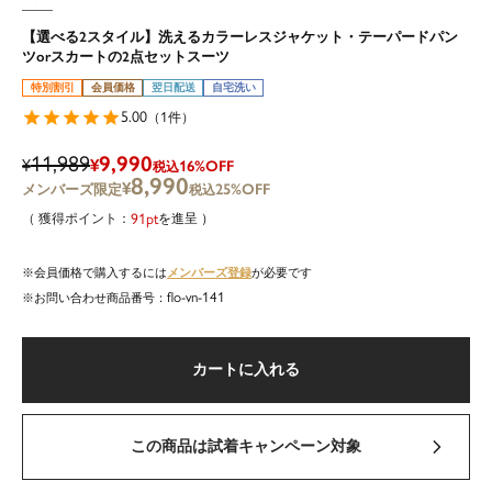
【選べる2スタイル】洗えるカラーレスジャケット・テーパードパン
ツorスカートの2点セットスーツ
特別割引
会員価格
翌日配送
自宅洗い
5.00
1
（
件）
11,989
9,990
¥
¥
16%OFF
税込
8,990
¥
25%OFF
税込
91
を進呈
メンバーズ登録
会員価格で購入するには
が必要です
flo-vn-141
商品番号
カートに入れる
この商品は試着キャンペーン対象