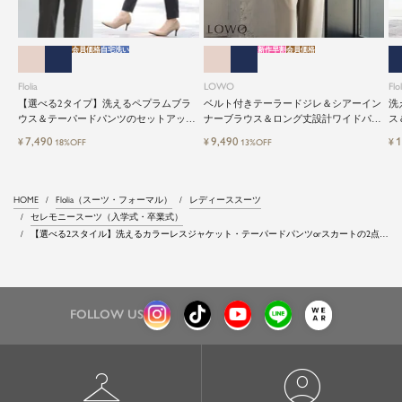
会員価格
自宅洗い
新作早割
会員価格
Flolia
LOWO
Flol
【選べる2タイプ】洗えるペプラムブラ
ベルト付きテーラードジレ＆シアーイン
洗
ウス＆テーパードパンツのセットアップ
ナーブラウス＆ロング丈設計ワイドパン
ス
セレモニースーツ
ツ3点セットスーツ
レ
7,490
9,490
1
¥
¥
¥
18%OFF
13%OFF
HOME
Flolia（スーツ・フォーマル）
レディーススーツ
セレモニースーツ（入学式・卒業式）
【選べる2スタイル】洗えるカラーレスジャケット・テーパードパンツorスカートの2点セ
ットスーツ
FOLLOW US
checkroom
account_circle