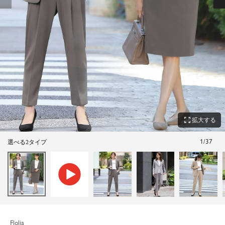
zoom_out_map
拡大する
1
/
37
選べる2タイプ
Flolia