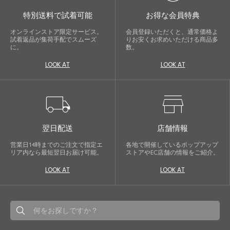
特別送料で試着可能
お得な会員特典
オンラインストア限定サービス。
会員登録いただくと、通常価格よ
試着返品が集荷手配でスムーズ
りお安くお求めいただける商品多
に。
数。
LOOK AT
LOOK AT
local_shipping
store
翌日配送
店舗情報
営業日14時までのご注文で指定エ
各地で開催しているポップアップ
リア内なら最短翌日お届け可能。
ストアやEC店舗の情報をご紹介。
LOOK AT
LOOK AT