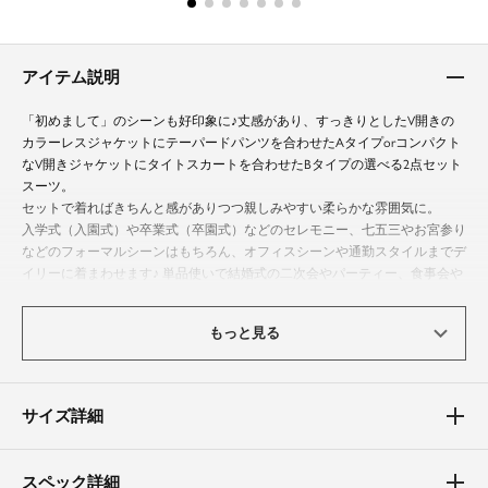
アイテム説明
「初めまして」のシーンも好印象に♪丈感があり、すっきりとしたV開きの
カラーレスジャケットにテーパードパンツを合わせたAタイプorコンパクト
なV開きジャケットにタイトスカートを合わせたBタイプの選べる2点セット
スーツ。
セットで着ればきちんと感がありつつ親しみやすい柔らかな雰囲気に。
入学式（入園式）や卒業式（卒園式）などのセレモニー、七五三やお宮参り
などのフォーマルシーンはもちろん、オフィスシーンや通勤スタイルまでデ
イリーに着まわせます♪ 単品使いで結婚式の二次会やパーティー、食事会や
謝恩会などのお呼ばれにも幅広い活躍が期待できます。
もっと見る
体型カバーポイント
【二の腕】【バスト】【ウエスト】【ヒップ】
すっきりしたV開きのカラーレスタイプで顔周りをシャープに見せながら
サイズ詳細
も、上品な印象を与えるジャケットです。
気になる二の腕もしっかりとカバー。
テーパード型のパンツはヒップから太ももまでボディラインをすっきりと見
スペック詳細