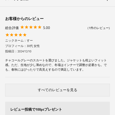
せてくれます。
スカートはタイトなシルエットですがウエストゴム仕様なので楽な着心地を
実現しています。
お客様からのレビュー
素材
5.00
1
ジャケットとパンツ、スカートは共布で、柔らかな肌触りで着やすいのが特
徴のツイル素材。
縦にも横にも伸びるストレッチ性が高い素材でシワになりにくく、着心地も
すー
快適！
30代 女性
ご自宅で洗って頂けるイージーケア商品で、シーズンレスでご着用いただけ
投稿日
2024/12/10
ます。
チャコールグレーのスカートを選びました。ジャケットも程よいフィット
ジャケット、スカートは裏地が付いているためスムーズな動きをアシストし
感。ただ、生地が少し薄めなので、冬場はインナーで調整が必要かも。で
ます。
も、春秋にはぴったりで高見えするので満足しています。
すべてのレビューを見る
レビュー投稿で100ptプレゼント