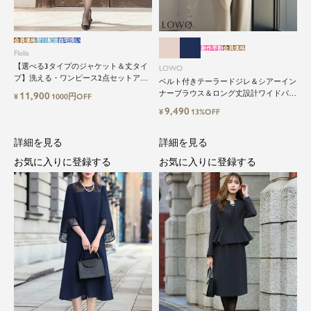
会員価格
翌日配送
自宅洗い
新作早割
会員価格
Flolia
【選べる3タイプのジャケット＆丈タイ
LOWO
プ】洗える・ワンピース2点セットアッ
ベルト付きテーラードジレ＆シアーイン
プセレモニースーツ
ナーブラウス＆ロング丈設計ワイドパン
11,900
¥
1000円OFF
ツ3点セットスーツ
9,490
¥
13%OFF
詳細を見る
詳細を見る
お気に入りに登録する
お気に入りに登録する