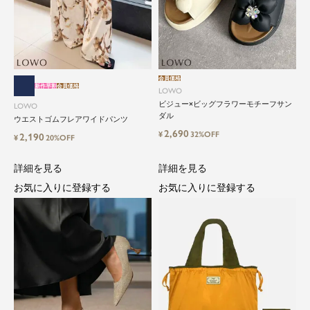
会員価格
新作早割
会員価格
LOWO
ビジュー×ビッグフラワーモチーフサン
LOWO
close
ダル
ウエストゴムフレアワイドパンツ
2,690
¥
32%OFF
2,190
¥
20%OFF
気軽に楽しめる低価格でトレンドを取
り入れたファッションブランド
詳細を見る
詳細を見る
お気に入りに登録する
お気に入りに登録する
LOWO（ロワ）は、アパレルはもちろん、インナ
ー、バッグやシューズ、小物まで、驚くほどリー
ズナブルにラインナップ。
毎日のコーデに、ちょっとした変化を。いつもの
自分に、ちょっとした彩りを。
LOWOは、頑張りすぎないおしゃれを応援しま
す。