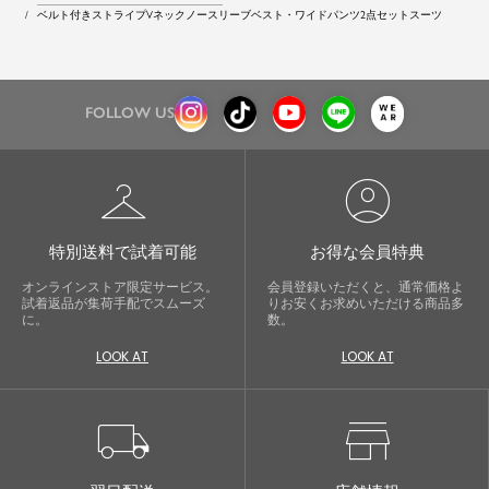
ベルト付きストライプVネックノースリーブベスト・ワイドパンツ2点セットスーツ
FOLLOW US
checkroom
account_circle
特別送料で試着可能
お得な会員特典
オンラインストア限定サービス。
会員登録いただくと、通常価格よ
試着返品が集荷手配でスムーズ
りお安くお求めいただける商品多
に。
数。
LOOK AT
LOOK AT
local_shipping
store