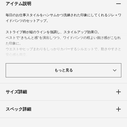
アイテム説明
毎日のお仕事スタイルをハンサムかつ洗練された印象にしてくれるジレ＋ワ
イドパンツのセットアップ。
ストライプ柄が縦のラインを強調し、スタイルアップ効果◎。
ベストで“きちんと感”を演出しつつ、ワイドパンツの程よい抜け感がこなれ
た印象に。
ウエストやヒップまわりをしっかりカバーするシルエットで、動きやすさと
安心感も両立。
オンでもオフでも着回せる、日々のスタイリングを彩るお洒落スーツです。
もっと見る
体型カバーポイント
【バスト】【ウエスト】【ヒップ】
サイズ詳細
ワイドシルエットパンツが脚のラインを拾いにくくし、太ももやヒップ周り
を自然に隠すことができます。
ジレのすっきりシルエットとの好バランスで、スタイルアップ効果がありま
スペック詳細
す。