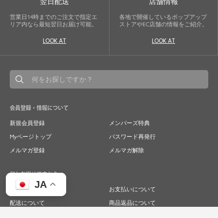
翌日配送
店舗情報
営業日14時までのご注文で指定エ
各地で開催しているポップアップ
リア内なら最短翌日お届け可能。
ストアやEC店舗の情報をご紹介。
LOOK AT
LOOK AT
会員登録・情報について
新規会員登録
メンバーズ特典
Myページトップ
パスワード再発行
メルマガ登録
メルマガ解除
何かお困りですか？
JA
ご注文について
お支払いについて
配送について
商品返品について
商品交換について
キャンセルについて