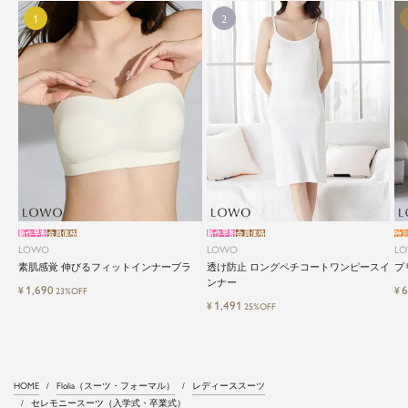
新作早割
会員価格
新作早割
会員価格
特
LOWO
LOWO
L
素肌感覚 伸びるフィットインナーブラ
透け防止 ロングペチコートワンピースイ
プ
ンナー
1,690
6
¥
¥
23%OFF
1,491
¥
25%OFF
HOME
Flolia（スーツ・フォーマル）
レディーススーツ
セレモニースーツ（入学式・卒業式）