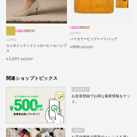
新作早割
会員価格
新作早割
会員価格
LOWO
バイカラービッグトートバッグ
LOWO
ラメポインテッドトゥローヒールパンプ
890
¥
50%OFF
ス
3,691
¥
26%OFF
関連ショップトピックス
SERVICE
お友達登録でお得な最新情報をゲッ
ト。
NEW