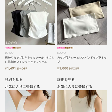
新作早割
会員価格
新作早割
会員価格
LOWO
LOWO
綿90% カップ付きキャミソール｜やさし
カップ付きシームレスバンドゥブラトッ
い着心地 ストレッチキャミソール
プ
1,491
1,000
¥
20%OFF
¥
54%OFF
詳細を見る
詳細を見る
お気に入りに登録する
お気に入りに登録する