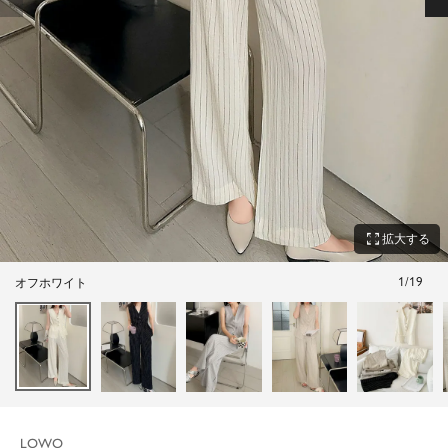
zoom_out_map
拡大する
1
/
19
オフホワイト
LOWO