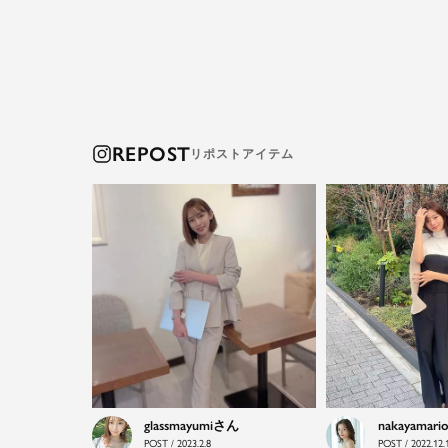
REPOST
glassmayumi
nakayamari
POST / 2023.2.8
POST / 2022.12.