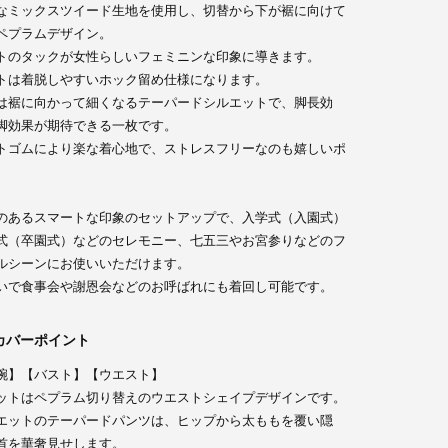
なミックスツイード生地を使用し、切替から下が裾に向けて
ペプラムデザイン。
トのタックが女性らしいフェミニンな印象に導きます。
トは着脱しやすいホック留め仕様になります。
は裾に向かって細くなるテーパードシルエットで、脚長効
脚効果が期待できる一枚です。
トゴムにより楽な着心地で、ストレスフリーなのも嬉しいポ
。
のあるスマートな印象のセットアップで、入学式（入園式）
式（卒園式）などのセレモニー、七五三やお宮参りなどのフ
ルシーンにお使いいただけます。
いで食事会や謝恩会などのお呼ばれにも着回し可能です。
カバーポイント
腕】【バスト】【ウエスト】
ットはペプラム切り替えのウエストシェイプデザインです。
エットのテーパードパンツは、ヒップから太ももを覆い隠
首を華奢見せします。