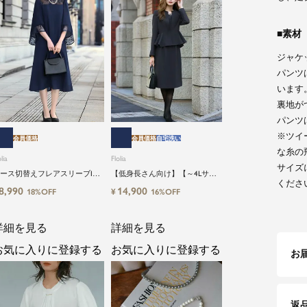
素材
ジャケ
パンツ
います
裏地が
パンツ
※ツイ
会員価格
会員価格
自宅洗い
な糸の
lia
Flolia
サイズ
ース切替えフレアスリーブIラ
【低身長さん向け】【～4Lサイ
くださ
ンワンピース
ズ】洗えるブラックフォーマル
8,990
14,900
¥
18%OFF
16%OFF
スーツ2点セット
詳細を見る
詳細を見る
お気に入りに登録する
お気に入りに登録する
お
返