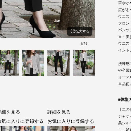
華やか
広がる
ウエス
フロン
パンツ
zoom_out_map
拡大する
果・美
ウエス
1
/
29
ネイビー
イント
洗練感
や卒業
ォーマ
単品使
体型
【二の
詳細を見る
詳細を見る
ジャケ
お気に入りに登録する
お気に入りに登録する
美シル
し、足