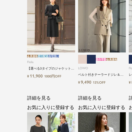
会員価格
翌日配送
自宅洗い
新作早割
会員価格
Flolia
LOWO
Flo
【選べる3タイプのジャケット＆
丈タイプ】洗える・ワンピース2
ベルト付きテーラードジレ＆シ
レ
11,900
¥
1000円OFF
点セットアップセレモニースー
アーインナーブラウス＆ロング
イ
9,490
¥
¥
13%OFF
ツ
丈設計ワイドパンツ3点セットス
ーツ
詳細を見る
詳細を見る
お気に入りに登録する
お気に入りに登録する