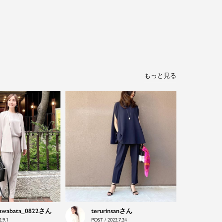
もっと見る
awabata_0822
terurinsan
.9.1
POST / 2022.7.24