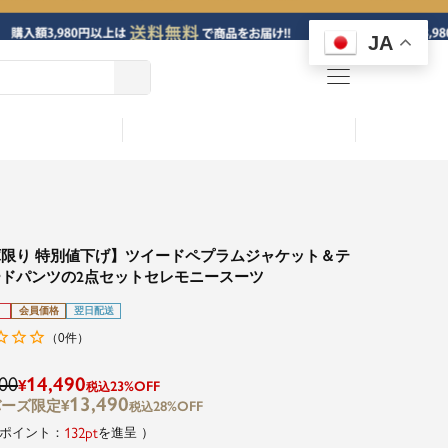
JA
menu
限り 特別値下げ】ツイードペプラムジャケット＆テ
ドパンツの2点セットセレモニースーツ
会員価格
翌日配送
0
（
件）
00
14,490
¥
23%OFF
税込
13,490
¥
28%OFF
税込
132
を進呈