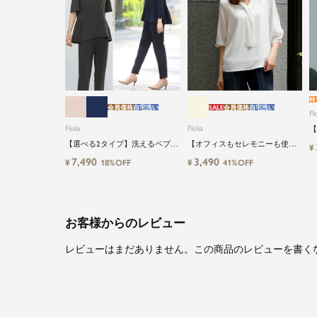
特
会員価格
自宅洗い
SALE
会員価格
自宅洗い
Flo
Flolia
Flolia
【
る
【選べる2タイプ】洗えるペプラ
【オフィスもセレモニーも使え
¥
イ
ムブラウス＆テーパードパンツ
る】洗えるVネックボウタイ風シ
7,490
3,490
¥
¥
18%OFF
41%OFF
のセットアップセレモニースー
フォン七分袖ビジネスブラウス
ツ
お客様からのレビュー
レビューはまだありません。この商品のレビューを書く