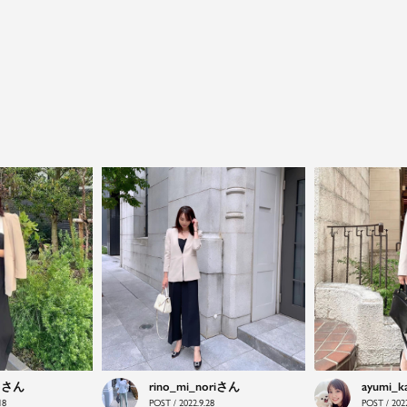
close
鮮度アップを重ねつづける、大人の女性
のためのスーツファッション
オフィスやマザーシーンで活躍するセレモニースー
ツ。気負わずに着て頂ける素敵な一枚...それがFloliaの
提案するスーツです。
o
rino_mi_nori
ayumi_k
18
POST / 2022.9.28
POST / 2022