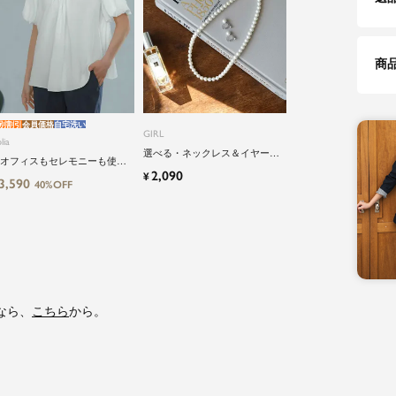
商
別割引
会員価格
自宅洗い
GIRL
lia
選べる・ネックレス＆イヤーア
オフィスもセレモニーも使え
クセサリーのパールアクセサリ
2,090
¥
】洗えるパフスリーブボウタ
3,590
ーセット
40%OFF
風ビジネスブラウス
なら、
こちら
から。