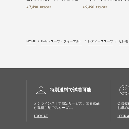
セットアップセレモニースーツ
計ワイドパンツ3点セットス
7,490
9,490
¥
¥
18%OFF
13%OFF
HOME
Flolia（スーツ・フォーマル）
レディーススーツ
セレモ
checkroom
account_cir
特別送料で試着可能
オンラインストア限定サービス。試着返品
会員登
が集荷手配でスムーズに。
お求め
LOOK AT
LOOK 