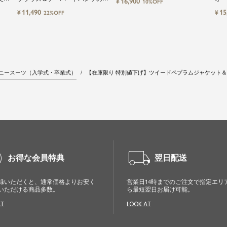
16,900
¥
10%OFF
ーツ
ットアップセレモニースーツ
応2
11,490
15
¥
¥
22%OFF
ニースーツ（入学式・卒業式）
【在庫限り 特別値下げ】ツイードペプラムジャケット
cle
local_shipping
お得な会員特典
翌日配送
録いただくと、通常価格よりお安く
営業日14時までのご注文で指定エリ
いただける商品多数。
ら最短翌日お届け可能。
AT
LOOK AT