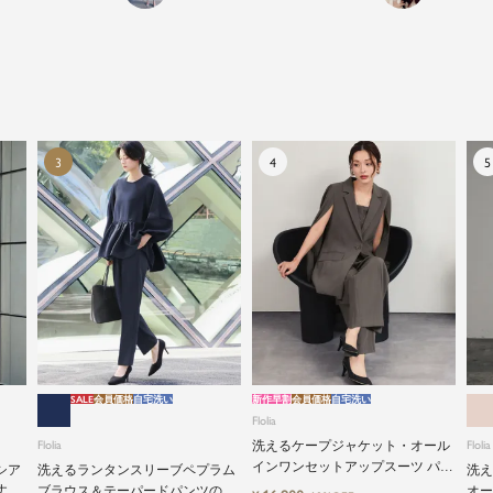
品よく艶やかに着こなすことのできる女性らしいセッ
トアップから、故人を偲ぶのに相応しい洗練感のある
ブラックフォーマルまで幅広くご提案させて頂きま
す。
SALE
会員価格
自宅洗い
新作早割
会員価格
自宅洗い
Flolia
Flolia
洗えるケープジャケット・オール
Flolia
インワンセットアップスーツ パン
シア
洗えるランタンスリーブペプラム
洗え
ツドレス
丈設
ブラウス＆テーパードパンツのセ
オー