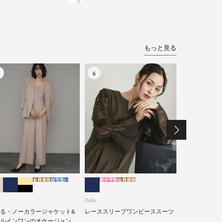
もっと見る
会員価格
自宅洗い
新作早割
会員価格
特別割引
会員価格
自
Flolia
Flolia
洗えるシアー
ト・オールイン
る・ノーカラージャケット&
レーススリーブワンピーススーツ
セットアップ
ルインワンのオケージョン対