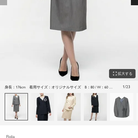
zoom_out_map
拡大する
1
/
23
身長：176cm 着用サイズ：オリジナルサイズ B：80 / W：60 /
H：88
Flolia