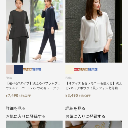
会員価格
自宅洗い
SALE
会員価格
自宅洗い
Flolia
Flolia
【選べる2タイプ】洗えるペプラムブラ
【オフィスもセレモニーも使える】洗え
ウス＆テーパードパンツのセットアップ
るVネックボウタイ風シフォン七分袖ビ
セレモニースーツ
ジネスブラウス
7,490
3,490
¥
18%OFF
¥
41%OFF
詳細を見る
詳細を見る
お気に入りに登録する
お気に入りに登録する