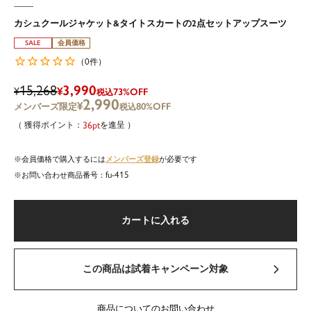
カシュクールジャケット&タイトスカートの2点セットアップスーツ
SALE
会員価格
0
（
件）
15,268
3,990
¥
¥
73%OFF
税込
2,990
¥
80%OFF
税込
36
を進呈
メンバーズ登録
会員価格で購入するには
が必要です
fu-415
商品番号
カートに入れる
この商品は試着キャンペーン対象
商品についてのお問い合わせ