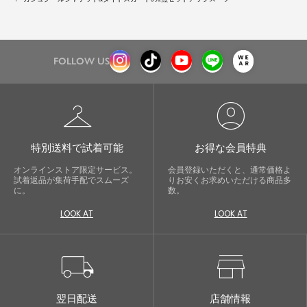
FOLLOW US
checkroom
account_circle
特別送料で試着可能
お得な会員特典
オンラインストア限定サービス。
会員登録いただくと、通常価格よ
試着返品が集荷手配でスムーズ
りお安くお求めいただける商品多
に。
数。
LOOK AT
LOOK AT
local_shipping
store
翌日配送
店舗情報