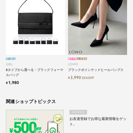
翌日配送
新作早割
会員価格
GIRL
LOWO
8タイプから選べる・ブラックフォーマ
ブラックポインテッドヒールパンプス
ルバッグ
3,990
¥
25%OFF
1,980
¥
関連ショップトピックス
SERVICE
お友達登録でお得な最新情報をゲッ
ト。