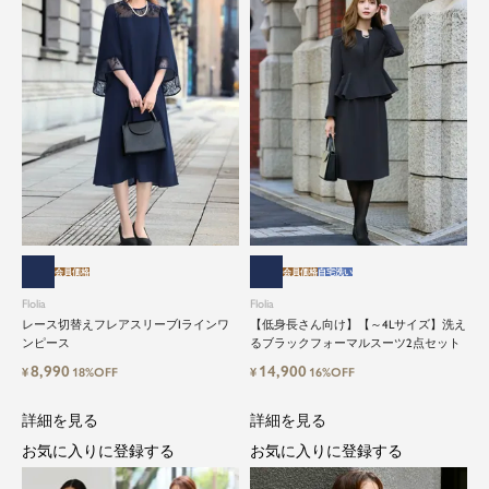
会員価格
会員価格
自宅洗い
Flolia
Flolia
レース切替えフレアスリーブIラインワ
【低身長さん向け】【～4Lサイズ】洗え
ンピース
るブラックフォーマルスーツ2点セット
8,990
14,900
¥
18%OFF
¥
16%OFF
詳細を見る
詳細を見る
お気に入りに登録する
お気に入りに登録する