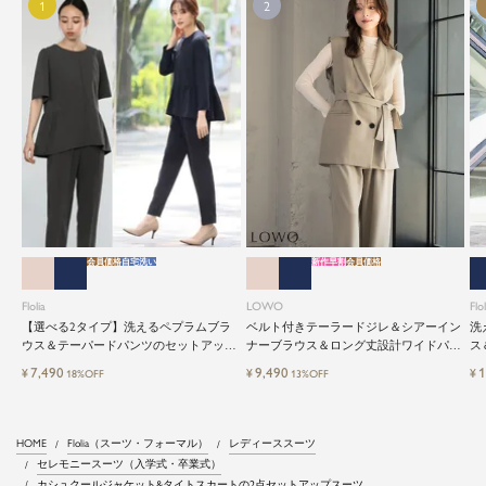
会員価格
自宅洗い
新作早割
会員価格
Flolia
LOWO
Flol
【選べる2タイプ】洗えるペプラムブラ
ベルト付きテーラードジレ＆シアーイン
洗
ウス＆テーパードパンツのセットアップ
ナーブラウス＆ロング丈設計ワイドパン
ス
セレモニースーツ
ツ3点セットスーツ
レ
7,490
9,490
1
¥
¥
¥
18%OFF
13%OFF
HOME
Flolia（スーツ・フォーマル）
レディーススーツ
セレモニースーツ（入学式・卒業式）
カシュクールジャケット&タイトスカートの2点セットアップスーツ