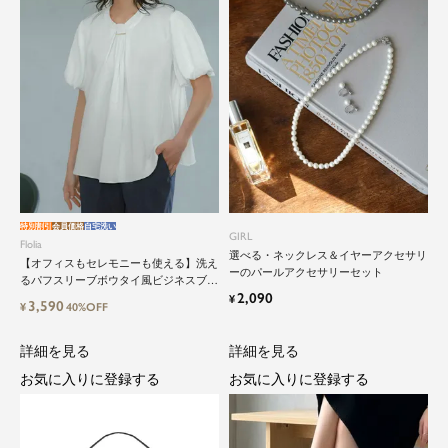
close
鮮度アップを重ねつづける、大人の女
性のためのスーツファッション
特別割引
会員価格
自宅洗い
GIRL
Flolia
選べる・ネックレス＆イヤーアクセサリ
【オフィスもセレモニーも使える】洗え
ーのパールアクセサリーセット
オフィスやマザーシーンで活躍するセレモニース
るパフスリーブボウタイ風ビジネスブラ
ーツ。気負わずに着て頂ける素敵な一枚...それが
2,090
ウス
¥
3,590
¥
40%OFF
Floliaの提案するスーツです。
詳細を見る
詳細を見る
品よく艶やかに着こなすことのできる女性らしい
セットアップから、故人を偲ぶのに相応しい洗練
お気に入りに登録する
お気に入りに登録する
感のあるブラックフォーマルまで幅広くご提案さ
せて頂きます。