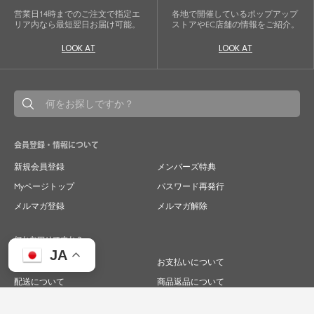
営業日14時までのご注文で指定エ
各地で開催しているポップアップ
リア内なら最短翌日お届け可能。
ストアやEC店舗の情報をご紹介。
LOOK AT
LOOK AT
会員登録・情報について
新規会員登録
メンバーズ特典
Myページトップ
パスワード再発行
メルマガ登録
メルマガ解除
何かお困りですか？
JA
ご注文について
お支払いについて
配送について
商品返品について
商品交換について
キャンセルについて