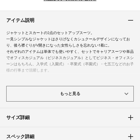
アイテム説明
ジャケットとスカートの2点のセットアップスーツ。
一見シンプルなジャケットはさりげなくカシュクールデザインになってお
り、後ろ襟ぐりがV開きになった女性らしさを忘れない1着に。
それぞれのアイテムは単体でも使いやすく、セットでキャリアスーツや単品
でオフィスカジュアル（ビジネスカジュアル）としてビジネス・オフィスシ
ーンはもちろん、入学式（入園式）・卒業式（卒園式）・七五三などのお子
様の行事まで活躍します。
体型カバーポイント
もっと見る
【二の腕】【ウエスト】【ヒップ】【太もも】
上品な袖丈のジャケットが、気になる二の腕をカバーします。
ウエストの絞りの位置を高くすることで、脚長効果も期待。
ラインを拾い過ぎないタイトスカートがほっそりとした縦のラインを強調し
サイズ詳細
ます。
素材
スペック詳細