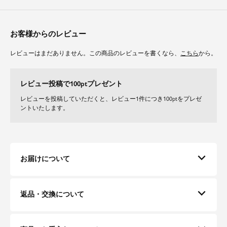
細いラインの入ったストライプ柄の生地はIラインを強調し、スタイルアッ
プ効果があります。
無地は合わせる小物次第で幅広いシーンに馴染みます。
お客様からのレビュー
裏地が付いているので体のラインを拾いにくく、きれいなラインを保ちま
す。
レビューはまだありません。この商品のレビューを書くなら、
こちら
から。
レビュー投稿で100ptプレゼント
レビューを投稿していただくと、レビュー1件につき100ptをプレゼ
ントいたします。
お届けについて
返品・交換について