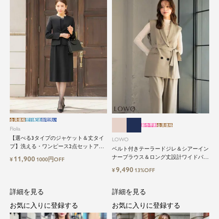
会員価格
翌日配送
自宅洗い
新作早割
会員価格
Flolia
【選べる3タイプのジャケット＆丈タイ
LOWO
プ】洗える・ワンピース2点セットアッ
ベルト付きテーラードジレ＆シアーイン
プセレモニースーツ
ナーブラウス＆ロング丈設計ワイドパン
11,900
¥
1000円OFF
ツ3点セットスーツ
9,490
¥
13%OFF
詳細を見る
詳細を見る
お気に入りに登録する
お気に入りに登録する