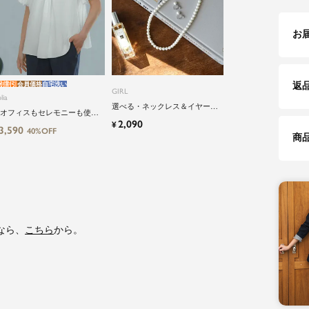
お
別割引
会員価格
自宅洗い
返
GIRL
lia
選べる・ネックレス＆イヤーア
オフィスもセレモニーも使え
クセサリーのパールアクセサリ
2,090
¥
】洗えるパフスリーブボウタ
3,590
ーセット
40%OFF
風ビジネスブラウス
商
なら、
こちら
から。