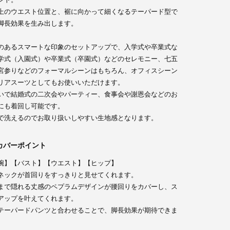
上のウエスト位置と、裾に向かって細くなるテーパード型で
脚長効果を生み出します。
のあるスマートな印象のセットアップで、入学式や卒業式な
学式（入園式）や卒業式（卒園式）などのセレモニー、七五
宮参りなどのフォーマルシーンはもちろん、オフィスシーン
リアスーツとしてもお使いいただけます。
いで結婚式の二次会やパーティー、食事会や謝恩会などのお
にも着回し可能です。
で洗えるのでお取り扱いしやすい生地感となります。
カバーポイント
腕】【バスト】【ウエスト】【ヒップ】
ネックが首回りをすっきりと見せてくれます。
まで隠れる丈感のペプラムデザインが腰回りをカバーし、ス
アップを叶えてくれます。
テーパードパンツと合わせることで、脚長効果が期待できま