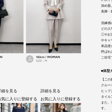
深め股
美脚・
洗練感
どの入
三やお
やキャ
単品使
呼ばれ
AN
163cm / WOMAN
ご自宅
SIZE：M
体型
【二の
クルー
詳細を見る
詳細を見る
ヒップ
タイル
お気に入りに登録する
お気に入りに登録する
また、
す。