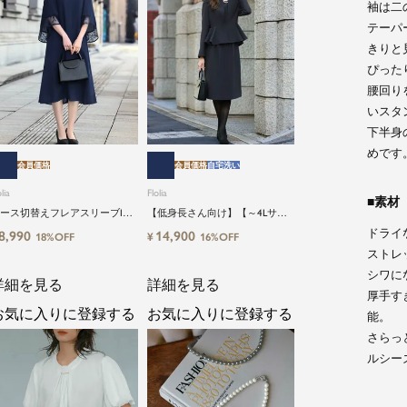
袖は二
テーパ
きりと
ぴった
腰回り
いスタ
下半身
めです
会員価格
会員価格
自宅洗い
lia
Flolia
素材
ース切替えフレアスリーブIラ
【低身長さん向け】【～4Lサイ
ンワンピース
ズ】洗えるブラックフォーマル
ドライ
8,990
14,900
¥
18%OFF
16%OFF
スーツ2点セット
ストレ
シワに
詳細を見る
詳細を見る
厚手す
お気に入りに登録する
お気に入りに登録する
能。
さらっ
ルシー