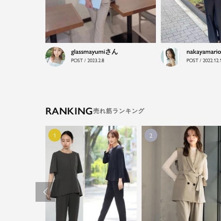
glassmayumi
nakayamari
POST / 2023.2.8
POST / 2022.12.
RANKING