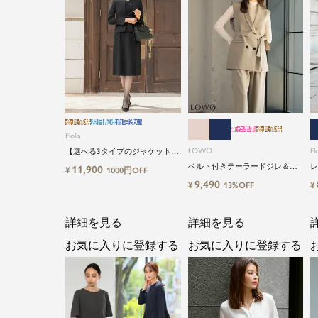
会員価格
翌日配送
自宅洗い
新作早割
会員価格
Flolia
LOWO
Flo
【選べる3タイプのジャケット＆
丈タイプ】洗える・ワンピース2
ベルト付きテーラードジレ＆シ
レ
11,900
¥
1000円OFF
点セットアップセレモニースー
アーインナーブラウス＆ロング
イ
9,490
¥
¥
13%OFF
ツ
丈設計ワイドパンツ3点セットス
ーツ
詳細を見る
詳細を見る
お気に入りに登録する
お気に入りに登録する