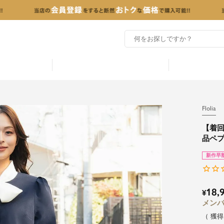
Flolia
【着回
品ペ
新作早
18,
¥