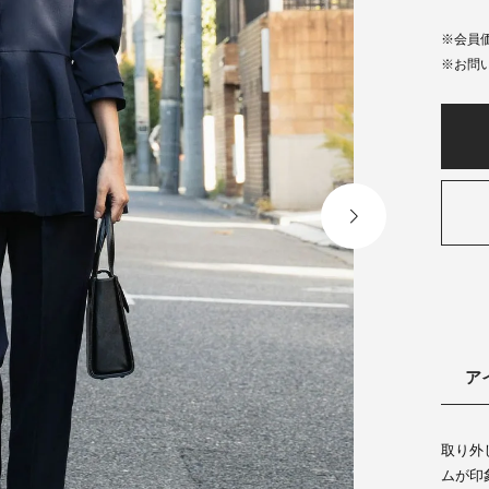
会員
ア
取り外
ムが印