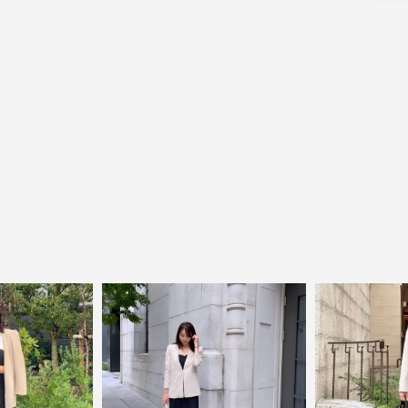
close
鮮度アップを重ねつづける、大人の女性
のためのスーツファッション
オフィスやマザーシーンで活躍するセレモニースー
ツ。気負わずに着て頂ける素敵な一枚...それがFloliaの
提案するスーツです。
品よく艶やかに着こなすことのできる女性らしいセッ
トアップから、故人を偲ぶのに相応しい洗練感のある
ブラックフォーマルまで幅広くご提案させて頂きま
す。