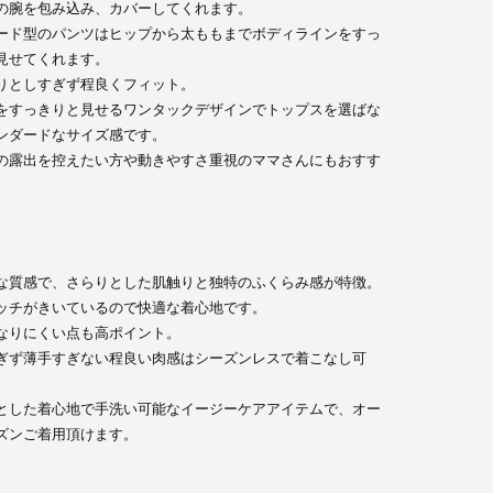
の腕を包み込み、カバーしてくれます。
ード型のパンツはヒップから太ももまでボディラインをすっ
見せてくれます。
りとしすぎず程良くフィット。
をすっきりと見せるワンタックデザインでトップスを選ばな
ンダードなサイズ感です。
の露出を控えたい方や動きやすさ重視のママさんにもおすす
。
な質感で、さらりとした肌触りと独特のふくらみ感が特徴。
ッチがきいているので快適な着心地です。
なりにくい点も高ポイント。
ぎず薄手すぎない程良い肉感はシーズンレスで着こなし可
とした着心地で手洗い可能なイージーケアアイテムで、オー
ズンご着用頂けます。