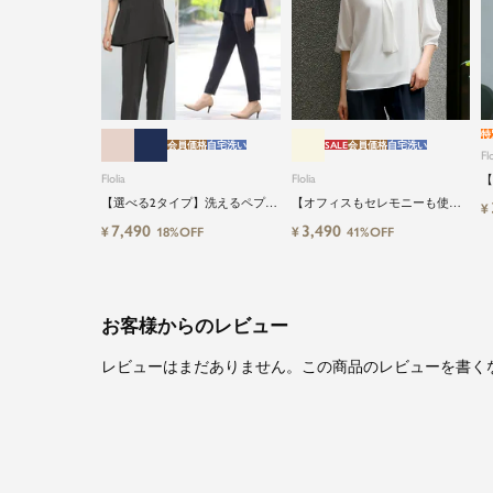
特
会員価格
自宅洗い
SALE
会員価格
自宅洗い
Flo
Flolia
Flolia
【
る
【選べる2タイプ】洗えるペプラ
【オフィスもセレモニーも使え
¥
イ
ムブラウス＆テーパードパンツ
る】洗えるVネックボウタイ風シ
7,490
3,490
¥
¥
18%OFF
41%OFF
のセットアップセレモニースー
フォン七分袖ビジネスブラウス
ツ
お客様からのレビュー
レビューはまだありません。この商品のレビューを書く