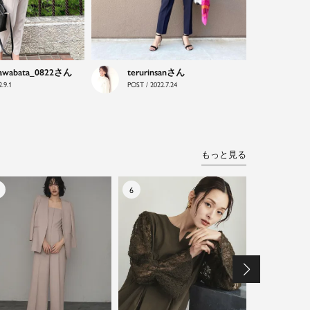
awabata_0822
terurinsan
.9.1
POST / 2022.7.24
もっと見る