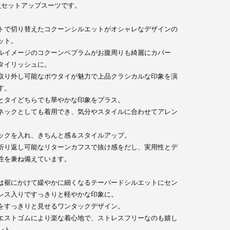
点セットアップスーツです。
トで切り替えたコクーンシルエットがオシャレなデザインの
ット。
ルイメージのコクーンペプラムがお腹周りも綺麗にカバー
タイリッシュに。
取り外し可能なボウタイが魅力で上品クラシカルな印象を演
す。
とタイどちらでも華やかな印象をプラス。
ネックとしても着用でき、気分やスタイルに合わせてアレン
。
ックを入れ、きちんと感＆スタイルアップ。
折り返し可能なリターンカフスで抜け感をだし、実用性とデ
性を兼ね備えています。
は裾にかけて緩やかに細くなるテーパードシルエットにセン
レス入りですっきりと軽やかな印象に。
をすっきりと見せるワンタックデザイン。
エストゴムにより楽な着心地で、ストレスフリーなのも嬉し
ント。