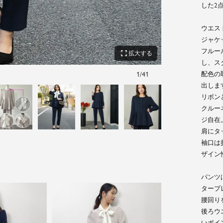
した2
ウエス
ジャケ
フルー
zoom_out_map
拡大する
し、ス
配色の
1
/
41
出しま
リボン
クルー
ジ自在
肩にタ
袖口は
ザイン
パンツ
タープ
腰回り
後ろウ
いポイ