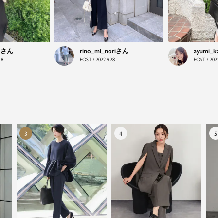
o
rino_mi_nori
ayumi_k
18
POST / 2022.9.28
POST / 2022