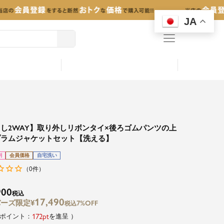
JA
menu
し2WAY】取り外しリボンタイ×後ろゴムパンツの上
プラムジャケットセット【洗える】
割
会員価格
自宅洗い
0
（
件）
900
税込
17,490
¥
7%OFF
税込
172
を進呈