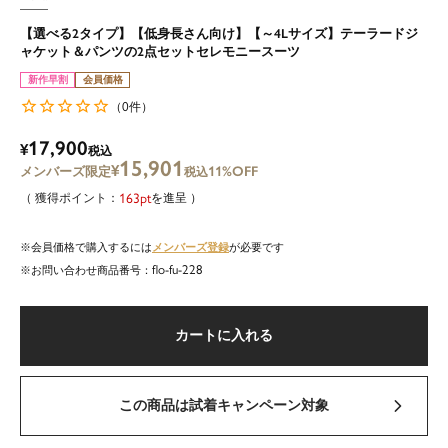
【選べる2タイプ】【低身長さん向け】【～4Lサイズ】テーラードジ
ャケット＆パンツの2点セットセレモニースーツ
新作早割
会員価格
0
（
件）
17,900
¥
税込
15,901
¥
11%OFF
税込
163
を進呈
メンバーズ登録
会員価格で購入するには
が必要です
flo-fu-228
商品番号
カートに入れる
この商品は試着キャンペーン対象