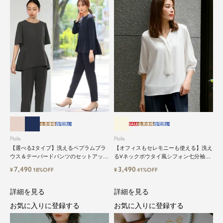
会員価格
自宅洗い
SALE
会員価格
自宅洗い
Flolia
Flolia
【選べる2タイプ】洗えるペプラムブラ
【オフィスもセレモニーも使える】洗え
ウス＆テーパードパンツのセットアップ
るVネックボウタイ風シフォン七分袖ビ
セレモニースーツ
ジネスブラウス
7,490
3,490
¥
18%OFF
¥
41%OFF
詳細を見る
詳細を見る
お気に入りに登録する
お気に入りに登録する