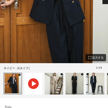
zoom_out_map
拡大する
1
/
19
ネイビー（Bタイプ）
Flolia