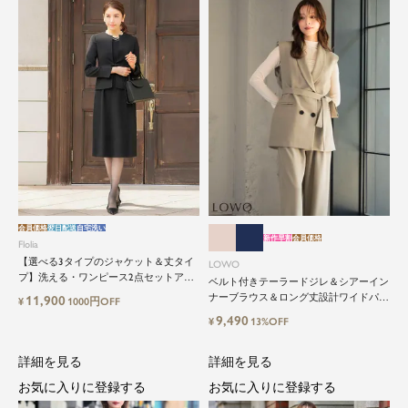
会員価格
翌日配送
自宅洗い
新作早割
会員価格
Flolia
【選べる3タイプのジャケット＆丈タイ
LOWO
プ】洗える・ワンピース2点セットアッ
ベルト付きテーラードジレ＆シアーイン
プセレモニースーツ
ナーブラウス＆ロング丈設計ワイドパン
11,900
¥
1000円OFF
ツ3点セットスーツ
9,490
¥
13%OFF
詳細を見る
詳細を見る
お気に入りに登録する
お気に入りに登録する