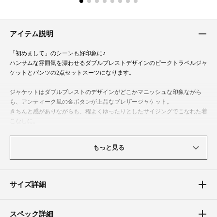
アイテム説明
「初めまして」のシーンも好印象に♪
ハンサムな雰囲気を漂わせるダブルブレストデザインのピークトラペルジャ
ケットとパンツの2点セットスーツになります。
ジャケットはダブルブレストのデザインがどこかマニッシュな印象ながら
も、アンティーク風の金ボタンが上品なブレザージャケット。
きちんと感がありながらも、程よくゆったりとしたサイジングでこなれた着
こなしに。
フロントを開けても閉めてもすっきりと着用頂けます。
もっと見る
Aタイプのテーパードシルエットのパンツはワンタックにセンタープレス入
りですっきりと軽やかな印象に。
腰回りはゆとりのあるサイズ感。
後ろゴム仕様なので履き心地も抜群です。
サイズ詳細
深め股上のウエスト位置と、裾に向かって細くなるテーパード型で美脚・脚
長効果を生み出します。
スペック詳細