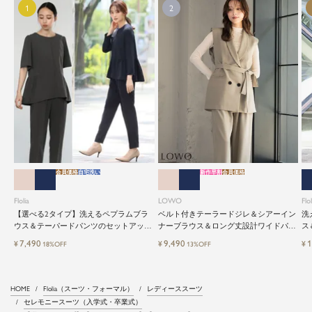
会員価格
自宅洗い
新作早割
会員価格
Flolia
LOWO
Flol
【選べる2タイプ】洗えるペプラムブラ
ベルト付きテーラードジレ＆シアーイン
洗
ウス＆テーパードパンツのセットアップ
ナーブラウス＆ロング丈設計ワイドパン
ス
セレモニースーツ
ツ3点セットスーツ
レ
7,490
9,490
1
¥
¥
¥
18%OFF
13%OFF
HOME
Flolia（スーツ・フォーマル）
レディーススーツ
セレモニースーツ（入学式・卒業式）