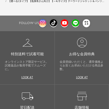
【選べる2タイプ】【低身長さん向け】【～4Lサイズ】テーラードジャケット＆パンツの
2点セットセレモニースーツ
FOLLOW US
checkroom
account_circle
特別送料で試着可能
お得な会員特典
オンラインストア限定サービス。
会員登録いただくと、通常価格よ
試着返品が集荷手配でスムーズ
りお安くお求めいただける商品多
に。
数。
LOOK AT
LOOK AT
local_shipping
store
翌日配送
店舗情報