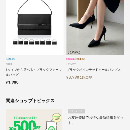
翌日配送
新作早割
会員価格
GIRL
LOWO
8タイプから選べる・ブラックフォーマ
ブラックポインテッドヒールパンプス
ルバッグ
3,990
¥
25%OFF
1,980
¥
関連ショップトピックス
SERVICE
お友達登録でお得な最新情報をゲッ
ト。