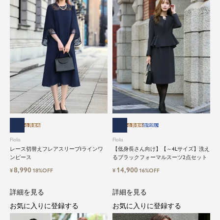
会員価格
会員価格
自宅洗い
Flolia
Flolia
レース切替えフレアスリーブIラインワ
【低身長さん向け】【～4Lサイズ】洗え
ンピース
るブラックフォーマルスーツ2点セット
8,990
14,900
¥
18%OFF
¥
16%OFF
詳細を見る
詳細を見る
お気に入りに登録する
お気に入りに登録する