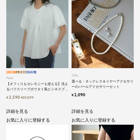
close
鮮度アップを重ねつづける、大人の女
性のためのスーツファッション
オフィスやマザーシーンで活躍するセレモニース
ーツ。気負わずに着て頂ける素敵な一枚...それが
Floliaの提案するスーツです。
品よく艶やかに着こなすことのできる女性らしい
特別割引
会員価格
自宅洗い
セットアップから、故人を偲ぶのに相応しい洗練
GIRL
Flolia
感のあるブラックフォーマルまで幅広くご提案さ
選べる・ネックレス＆イヤーアクセサリ
【オフィスもセレモニーも使える】洗え
ーのパールアクセサリーセット
せて頂きます。
るパフスリーブボウタイ風ビジネスブラ
2,090
ウス
¥
3,590
¥
40%OFF
詳細を見る
詳細を見る
お気に入りに登録する
お気に入りに登録する