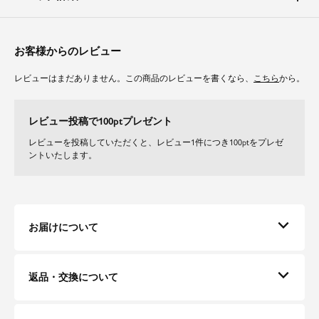
Bタイプはウエストにテンションのあるゴムを使用し、タックギャザーにす
ることで履きやすく、ストレスフリーで着用していただけます。
トレンドの広がりすぎないワイドシルエットとなっております。
お客様からのレビュー
落ち着いた色合いのラインナップで洗練されたムードに仕上がります。
トップスの合わせ次第でキレイ目にもカジュアルにも使いまわせるマストア
レビューはまだありません。この商品のレビューを書くなら、
こちら
から。
イテムです。
入学式（入園式）や卒業式（卒園式）などのセレモニー、七五三やお宮参り
などのフォーマルシーンはもちろん、オフィスシーンや通勤スタイルまでデ
レビュー投稿で100ptプレゼント
イリーに着まわせます♪
レビューを投稿していただくと、レビュー1件につき100ptをプレゼ
単品使いで結婚式の二次会やパーティー、食事会や謝恩会などのお呼ばれに
ントいたします。
も幅広い活躍が期待できます。
体型カバーポイント
【二の腕】【バスト】【ウエスト】【ヒップ】
お届けについて
すっきりしたV開は顔周りをシャープに見せながらも、上品な印象を与える
ジャケットです。
気になる二の腕もしっかりとカバー。
Aタイプのパンツはタックとウエスト部分がぐるりとゴム仕様なので、身体
返品・交換について
のラインを拾いにくくなっております。
テーパード型のパンツはヒップから太ももまでボディラインをすっきりと見
せてくれます。