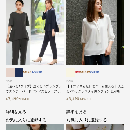
会員価格
自宅洗い
SALE
会員価格
自宅洗い
Flolia
Flolia
【選べる2タイプ】洗えるペプラムブラ
【オフィスもセレモニーも使える】洗え
ウス＆テーパードパンツのセットアップ
るVネックボウタイ風シフォン七分袖ビ
セレモニースーツ
ジネスブラウス
7,490
3,490
¥
18%OFF
¥
41%OFF
close
詳細を見る
詳細を見る
お気に入りに登録する
お気に入りに登録する
鮮度アップを重ねつづける、大人の女