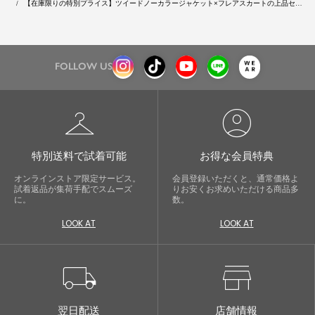
【在庫限りの特別プライス】ツイードノーカラージャケット×フレアスカートの上品セッ
トアップ｜卒業式・入学式・ビジネス対応
FOLLOW US
checkroom
account_circle
特別送料で試着可能
お得な会員特典
オンラインストア限定サービス。
会員登録いただくと、通常価格よ
試着返品が集荷手配でスムーズ
りお安くお求めいただける商品多
に。
数。
LOOK AT
LOOK AT
local_shipping
store
翌日配送
店舗情報