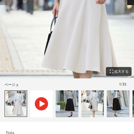
zoom_out_map
拡大する
1
/
35
ベージュ
Flolia