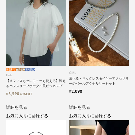
性のためのスーツファッション
オフィスやマザーシーンで活躍するセレモニース
ーツ。気負わずに着て頂ける素敵な一枚...それが
Floliaの提案するスーツです。
品よく艶やかに着こなすことのできる女性らしい
セットアップから、故人を偲ぶのに相応しい洗練
感のあるブラックフォーマルまで幅広くご提案さ
せて頂きます。
特別割引
会員価格
自宅洗い
GIRL
Flolia
選べる・ネックレス＆イヤーアクセサリ
【オフィスもセレモニーも使える】洗え
ーのパールアクセサリーセット
るパフスリーブボウタイ風ビジネスブラ
2,090
ウス
¥
3,590
¥
40%OFF
詳細を見る
詳細を見る
お気に入りに登録する
お気に入りに登録する