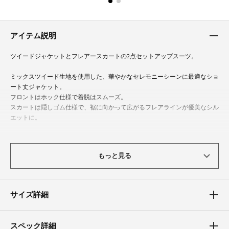
アイテム説明
ツイードジャケットとフレアースカートの2点セットアップスーツ。
ミックスツイード生地を使用した、華やかなセレモニーシーンに最適なショ
ート丈ジャケット。
フロントはホック仕様で着脱はスムーズ。
スカートは隠しゴム仕様で、裾に向かって広がるフレアラインが優美なシル
エットに。
それぞれON・OFF着回し可能な汎用性の高いアイテムで、入学式や卒業式
などのセレモニー、七五三やお宮参りなどのフォーマルシーンはもちろん、
もっと見る
単品でビジネスシーンにも活躍します。
※ベージュのスカートを着用される時は、ペチコートの着用をお勧め致しま
す。
サイズ詳細
体型カバーポイント
スペック詳細
【二の腕】【バスト】【ウエスト】【ヒップ】