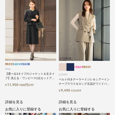
会員価格
翌日配送
自宅洗い
新作早割
会員価格
Flolia
【選べる3タイプのジャケット＆丈タイ
LOWO
プ】洗える・ワンピース2点セットアッ
ベルト付きテーラードジレ＆シアーイン
プセレモニースーツ
ナーブラウス＆ロング丈設計ワイドパン
11,900
¥
1000円OFF
ツ3点セットスーツ
9,490
¥
13%OFF
詳細を見る
詳細を見る
お気に入りに登録する
お気に入りに登録する