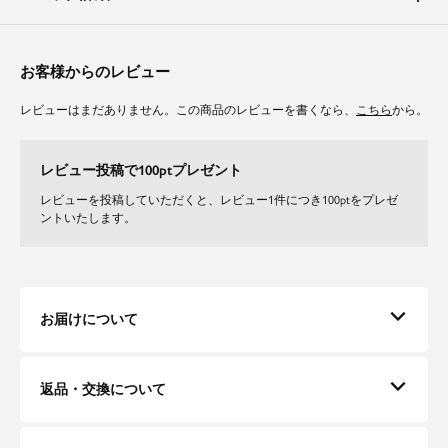
ジャケットは他アイテムと相性の良い絶妙な丈感で、クルーネックで首回り
はスッキリと、二の腕をカバーする長袖設計。
スカートはウエストゴム仕様でお腹周りを自然に、フレアシルエットがメリ
お客様からのレビュー
ハリのある美シルエットを生み、ボディラインをカバーします。
レビューはまだありません。この商品のレビューを書くなら、
こちら
から。
素材
ジャケットは暖かな風合いで膨らみのあるツイード生地を使用。
レビュー投稿で100ptプレゼント
スカートには身体の線を拾わずに美しいシルエットを叶えるツイル素材を。
もっちりとした肌触りとエレガントな落ち感が魅力です。
レビューを投稿していただくと、レビュー1件につき100ptをプレゼ
ストレッチが効いているので着心地が良く、長時間でもストレスフリーで着
ントいたします。
用頂けます。
さらりとした着心地で通年ご着用頂けます。
お届けについて
返品・交換について