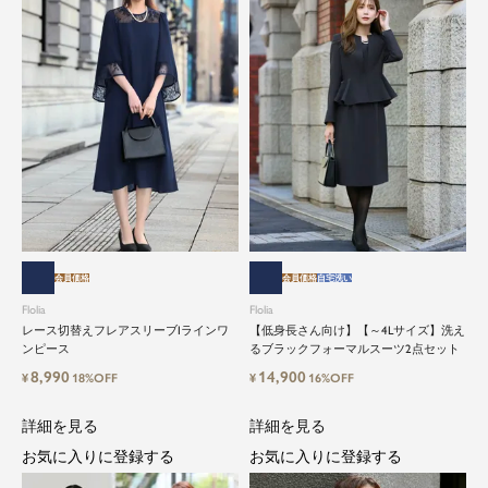
会員価格
会員価格
自宅洗い
Flolia
Flolia
レース切替えフレアスリーブIラインワ
【低身長さん向け】【～4Lサイズ】洗え
ンピース
るブラックフォーマルスーツ2点セット
8,990
14,900
¥
18%OFF
¥
16%OFF
詳細を見る
詳細を見る
お気に入りに登録する
お気に入りに登録する