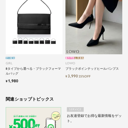
翌日配送
新作早割
会員価格
GIRL
LOWO
8タイプから選べる・ブラックフォーマ
ブラックポインテッドヒールパンプス
ルバッグ
3,990
¥
25%OFF
1,980
¥
関連ショップトピックス
SERVICE
お友達登録でお得な最新情報をゲッ
ト。