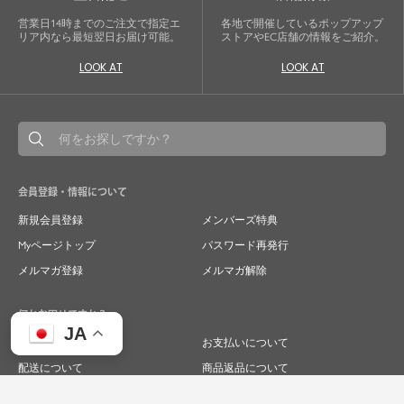
営業日14時までのご注文で指定エ
各地で開催しているポップアップ
リア内なら最短翌日お届け可能。
ストアやEC店舗の情報をご紹介。
LOOK AT
LOOK AT
会員登録・情報について
新規会員登録
メンバーズ特典
Myページトップ
パスワード再発行
メルマガ登録
メルマガ解除
何かお困りですか？
JA
ご注文について
お支払いについて
配送について
商品返品について
商品交換について
キャンセルについて