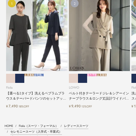
会員価格
自宅洗い
新作早割
会員価格
Flolia
LOWO
Flol
【選べる2タイプ】洗えるペプラムブラ
ベルト付きテーラードジレ＆シアーイン
洗
ウス＆テーパードパンツのセットアップ
ナーブラウス＆ロング丈設計ワイドパン
ス
セレモニースーツ
ツ3点セットスーツ
レ
7,490
9,490
1
¥
¥
¥
18%OFF
13%OFF
HOME
Flolia（スーツ・フォーマル）
レディーススーツ
セレモニースーツ（入学式・卒業式）