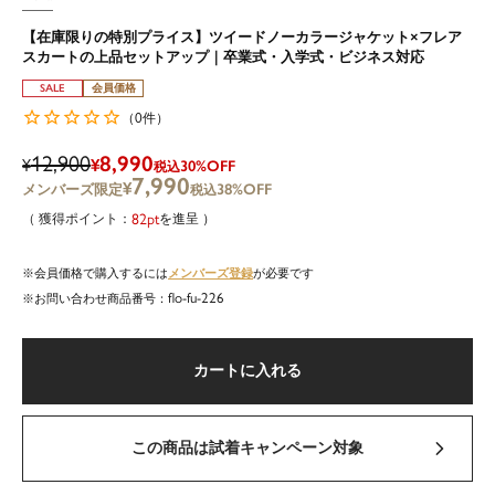
【在庫限りの特別プライス】ツイードノーカラージャケット×フレア
スカートの上品セットアップ｜卒業式・入学式・ビジネス対応
SALE
会員価格
0
（
件）
12,900
8,990
¥
¥
30%OFF
税込
7,990
¥
38%OFF
税込
82
を進呈
メンバーズ登録
会員価格で購入するには
が必要です
flo-fu-226
商品番号
カートに入れる
この商品は試着キャンペーン対象