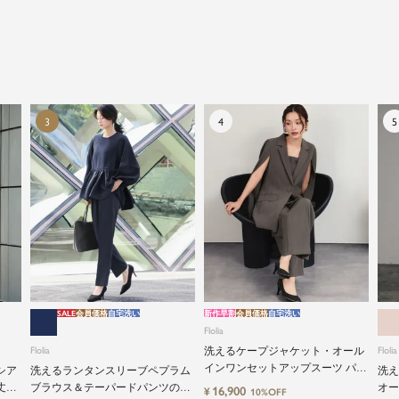
SALE
会員価格
自宅洗い
新作早割
会員価格
自宅洗い
Flolia
Flolia
洗えるケープジャケット・オール
Flolia
インワンセットアップスーツ パン
シア
洗えるランタンスリーブペプラム
洗え
ツドレス
丈設
ブラウス＆テーパードパンツのセ
オー
16,900
¥
10%OFF