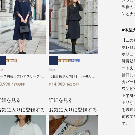
※裾の
ンとナ
体型
【二の
ボレロ
ボリュ
脚長効
会員価格
会員価格
自宅洗い
ート丈
lia
Flolia
袖口に
ース切替えフレアスリーブIラ
【低身長さん向け】【～4Lサイ
カバー
ンワンピース
ズ】洗えるブラックフォーマル
8,990
14,900
¥
18%OFF
16%OFF
スーツ2点セット
ワンピ
上半身
詳細を見る
詳細を見る
上品な
お気に入りに登録する
お気に入りに登録する
を曖昧
前後で
す。