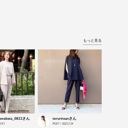
もっと見る
awabata_0822
terurinsan
.9.1
POST / 2022.7.24