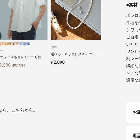
素材
ボレロ
生地を
シワに
ご自宅
いただ
別割引
会員価格
自宅洗い
GIRL
lia
ワンピ
選べる・ネックレス＆イヤーア
オフィスもセレモニーも使え
柄レー
クセサリーのパールアクセサリ
2,090
¥
】洗えるパフスリーブボウタ
3,590
ーセット
40%OFF
繊細な
風ビジネスブラウス
ントな
適度な
なら、
こちら
から。
お
返