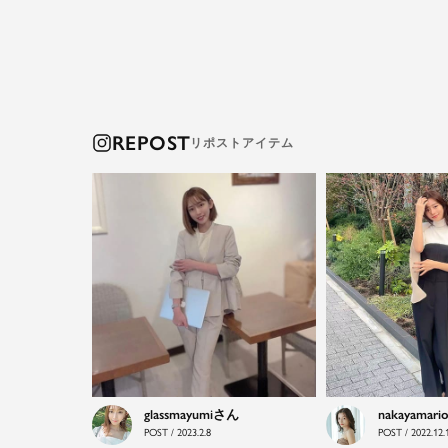
REPOST
glassmayumi
nakayamari
POST / 2023.2.8
POST / 2022.12.