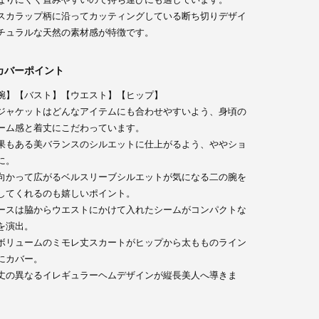
スカラップ柄に沿ってカッティングしている断ち切りデザイ
チュラルな天然の素材感が特徴です。
カバーポイント
腕】【バスト】【ウエスト】【ヒップ】
ジャケットはどんなアイテムにも合わせやすいよう、身頃の
ーム感と着丈にこだわっています。
果もある美バランスのシルエットに仕上がるよう、ややショ
に。
向かって広がるベルスリーブシルエットが気になる二の腕を
してくれるのも嬉しいポイント。
ースは脇からウエストにかけて入れたシームがコンパクトな
を演出。
ボリュームのミモレ丈スカートがヒップから太もものライン
にカバー。
丈の異なるイレギュラーヘムデザインが縦長美人へ導きま