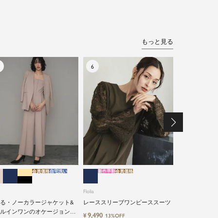
もっと見る
会員価格
自宅洗い
新作早割
会員価格
特別割引
会員価格
自
Flolia
Flolia
洗えるシアー
ト・オールイン
る・ノーカラージャケット&
レーススリーブワンピーススーツ
セットアップ
ルインワンのオケージョン対
17,900
¥
14%O
9,490
¥
13%OFF