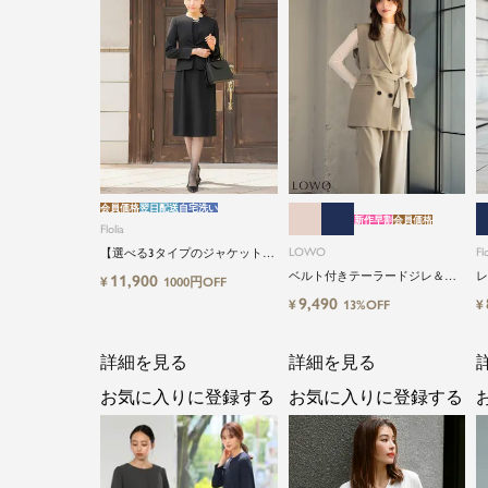
会員価格
翌日配送
自宅洗い
新作早割
会員価格
Flolia
LOWO
Flo
【選べる3タイプのジャケット＆
丈タイプ】洗える・ワンピース2
ベルト付きテーラードジレ＆シ
レ
11,900
¥
1000円OFF
点セットアップセレモニースー
アーインナーブラウス＆ロング
イ
9,490
¥
¥
13%OFF
ツ
丈設計ワイドパンツ3点セットス
ーツ
詳細を見る
詳細を見る
お気に入りに登録する
お気に入りに登録する