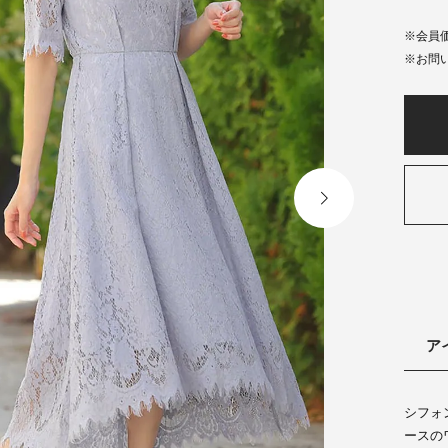
会員
ア
シフォ
ースの