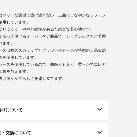
はマットな質感で透け過ぎない、上品でしなやかなシフォン
使用しています。
なりにくく、やや伸縮性があるため楽な着心地です。
で洗って頂けるイージーケア商品で、シーズンレスでご着用
けます。
ースは裾のスカラップとフラワーモチーフが特徴の上品な総
スを使用しています。
レースを使用しているので、肌触りも良く、柔らかでエレガ
印象を与えます。
透け感が女性らしさを盛り立てます。
届けについて
品・交換について