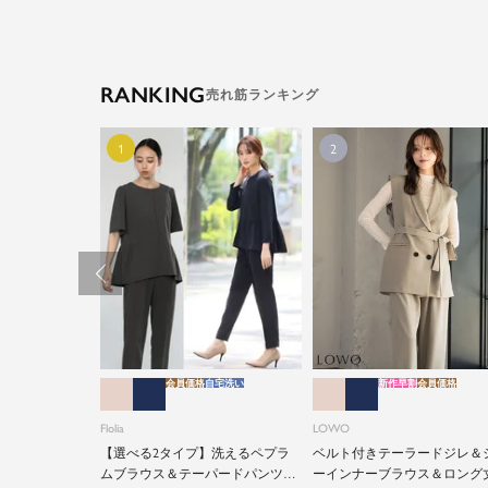
RANKING
会員価格
自宅洗い
新作早割
会員価格
Flolia
LOWO
【選べる2タイプ】洗えるペプラ
ベルト付きテーラードジレ＆
ムブラウス＆テーパードパンツの
ーインナーブラウス＆ロング