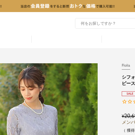
Flolia
シフ
ピース
SALE
20,6
¥