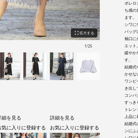
ボレロ
ち感の
ます。
シワに
バッグ
zoom_out_map
拡大する
袖口に
エット
1
/
25
緩やか
す。
結婚式
かせな
ワンピ
き出し
コンパ
すっき
トレン
上品に
詳細を見る
詳細を見る
結婚式
お気に入りに登録する
お気に入りに登録する
ンにふ
シワに