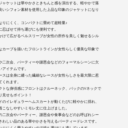
ジャケットは華やかさときちんと感を演出する、軽やかで落
良いシフォン素材を使用した上品な印象のジャケットになり
なりにくく、コンパクトに畳めて超軽量♪
に忍ばせて持ち運びにも便利です。
かけて広がるベルスリーブが女性の所作を美しく魅せるシル
。
なカーブを描いたフロントラインが女性らしく優美な印象で
や二次会、パーティーや謝恩会などのフォーマルシーンに欠
いアイテムです。
ースは全身に纏った繊細なレースが女性らしさを最大限に惹
てくれます。
クトな身頃感にフロントはクルーネック、バックのVネックで
り見せもポイント！
ドのイレギュラーヘムスカートが動くたびに軽やかに揺れ、
着こなしやすいミモレ丈に仕上げました。
の二次会やパーティー、謝恩会や食事会などのお呼ばれシー
さわしい品のある華やかさを与えるパーティードレスです。
なりにくく畳みやすいので持ち運びにも適しています。