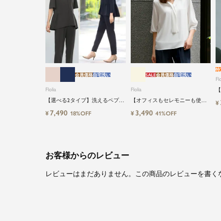
特
会員価格
自宅洗い
SALE
会員価格
自宅洗い
Flo
Flolia
Flolia
【
る
【選べる2タイプ】洗えるペプラ
【オフィスもセレモニーも使え
¥
イ
ムブラウス＆テーパードパンツ
る】洗えるVネックボウタイ風シ
7,490
3,490
¥
¥
18%OFF
41%OFF
のセットアップセレモニースー
フォン七分袖ビジネスブラウス
ツ
お客様からのレビュー
レビューはまだありません。この商品のレビューを書く