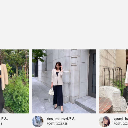
close
鮮度アップを重ねつづける、大人の女性
のためのスーツファッション
オフィスやマザーシーンで活躍するセレモニースー
ツ。気負わずに着て頂ける素敵な一枚...それがFloliaの
提案するスーツです。
品よく艶やかに着こなすことのできる女性らしいセッ
トアップから、故人を偲ぶのに相応しい洗練感のある
ブラックフォーマルまで幅広くご提案させて頂きま
す。
o
rino_mi_nori
ayumi_k
18
POST / 2022.9.28
POST / 2022