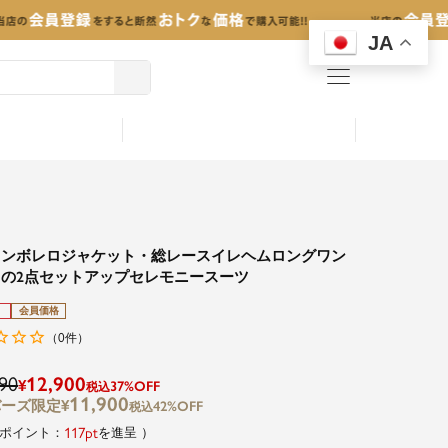
JA
menu
ォンボレロジャケット・総レースイレヘムロングワン
の2点セットアップセレモニースーツ
会員価格
0
（
件）
90
12,900
¥
37%OFF
税込
11,900
¥
42%OFF
税込
117
を進呈