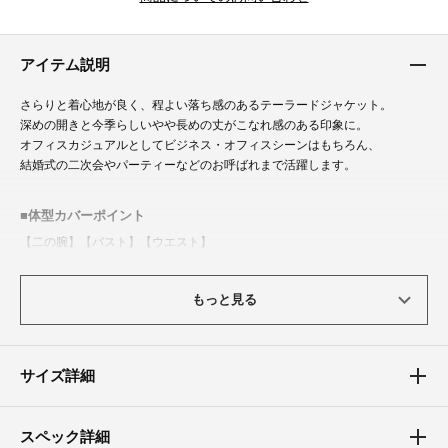
アイテム説明
さらりと着心地が良く、程よい落ち感のあるテーラードジャケット。
深めの開きと今季らしいやや長めの丈がこなれ感のある印象に。
オフィスカジュアルとしてビジネス・オフィスシーンはもちろん、
結婚式の二次会やパーティーなどのお呼ばれまで活躍します。
体型カバーポイント
【二の腕】【バスト】【ウエスト】
長袖設計のジャケットが二の腕をカバーし、顔周りをすっきりとした印象
に。
もっと見る
程よくシルエットを整えるすっきりとしたサイジングで上半身を上品にカバ
ー。
素材
サイズ詳細
着心地のよい柔らかい風合いの素材を採用。
程よい生地感で長いシーズンご着用いただけます。
スペック詳細