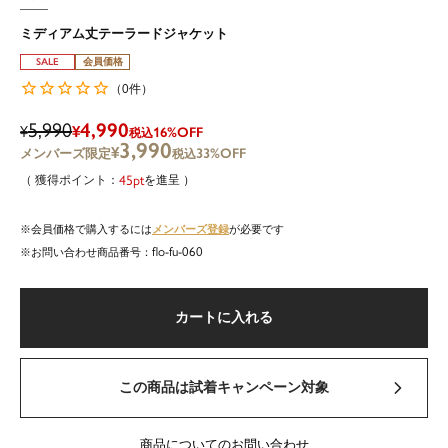
ミディアム丈テーラードジャケット
SALE
会員価格
0
（
件）
5,990
4,990
¥
¥
16%OFF
税込
3,990
¥
33%OFF
税込
45
を進呈
メンバーズ登録
会員価格で購入するには
が必要です
flo-fu-060
商品番号
カートに入れる
この商品は試着キャンペーン対象
商品についてのお問い合わせ