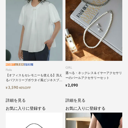
close
鮮度アップを重ねつづける、大人の女
性のためのスーツファッション
特別割引
会員価格
自宅洗い
GIRL
Flolia
選べる・ネックレス＆イヤーアクセサリ
【オフィスもセレモニーも使える】洗え
オフィスやマザーシーンで活躍するセレモニース
ーのパールアクセサリーセット
るパフスリーブボウタイ風ビジネスブラ
ーツ。気負わずに着て頂ける素敵な一枚...それが
2,090
ウス
¥
3,590
Floliaの提案するスーツです。
¥
40%OFF
品よく艶やかに着こなすことのできる女性らしい
詳細を見る
詳細を見る
セットアップから、故人を偲ぶのに相応しい洗練
お気に入りに登録する
お気に入りに登録する
感のあるブラックフォーマルまで幅広くご提案さ
せて頂きます。