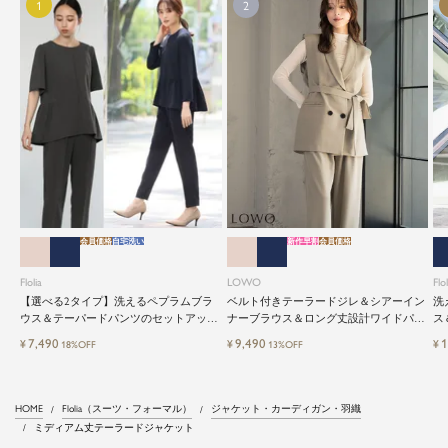
会員価格
自宅洗い
新作早割
会員価格
Flolia
LOWO
Flol
【選べる2タイプ】洗えるペプラムブラ
ベルト付きテーラードジレ＆シアーイン
洗
ウス＆テーパードパンツのセットアップ
ナーブラウス＆ロング丈設計ワイドパン
ス
セレモニースーツ
ツ3点セットスーツ
レ
7,490
9,490
1
¥
¥
¥
18%OFF
13%OFF
HOME
Flolia（スーツ・フォーマル）
ジャケット・カーディガン・羽織
ミディアム丈テーラードジャケット