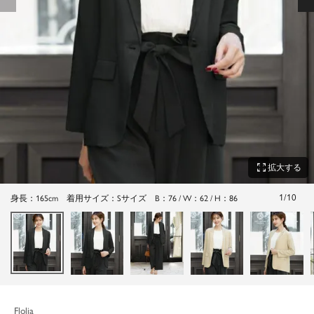
zoom_out_map
拡大する
1
/
10
身長：165cm 着用サイズ：Sサイズ B：76 / W：62 / H：86
Flolia