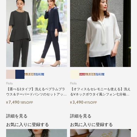
会員価格
自宅洗い
SALE
会員価格
自宅洗い
Flolia
Flolia
【選べる2タイプ】洗えるペプラムブラ
【オフィスもセレモニーも使える】洗え
ウス＆テーパードパンツのセットアップ
るVネックボウタイ風シフォン七分袖ビ
セレモニースーツ
ジネスブラウス
7,490
3,490
¥
18%OFF
¥
41%OFF
詳細を見る
詳細を見る
お気に入りに登録する
お気に入りに登録する