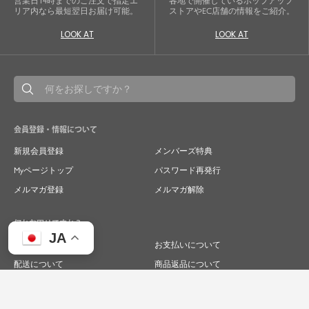
営業日14時までのご注文で指定エ
各地で開催しているポップアップ
リア内なら最短翌日お届け可能。
ストアやEC店舗の情報をご紹介。
LOOK AT
LOOK AT
会員登録・情報について
新規会員登録
メンバーズ特典
Myページトップ
パスワード再発行
メルマガ登録
メルマガ解除
何かお困りですか？
JA
ご注文について
お支払いについて
配送について
商品返品について
商品交換について
キャンセルについて
よくあるご質問