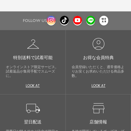
FOLLOW US
checkroom
account_circle
特別送料で試着可能
お得な会員特典
オンラインストア限定サービス。
会員登録いただくと、通常価格よ
試着返品が集荷手配でスムーズ
りお安くお求めいただける商品多
に。
数。
LOOK AT
LOOK AT
local_shipping
store
翌日配送
店舗情報