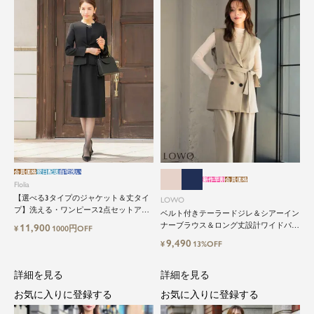
会員価格
翌日配送
自宅洗い
新作早割
会員価格
Flolia
【選べる3タイプのジャケット＆丈タイ
LOWO
プ】洗える・ワンピース2点セットアッ
ベルト付きテーラードジレ＆シアーイン
プセレモニースーツ
ナーブラウス＆ロング丈設計ワイドパン
11,900
¥
1000円OFF
ツ3点セットスーツ
9,490
¥
13%OFF
詳細を見る
詳細を見る
お気に入りに登録する
お気に入りに登録する