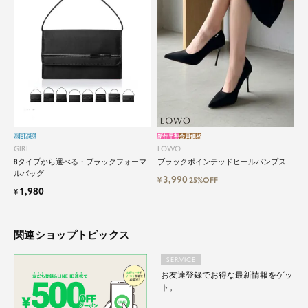
翌日配送
新作早割
会員価格
GIRL
LOWO
8タイプから選べる・ブラックフォーマ
ブラックポインテッドヒールパンプス
ルバッグ
3,990
¥
25%OFF
1,980
¥
関連ショップトピックス
SERVICE
お友達登録でお得な最新情報をゲッ
ト。