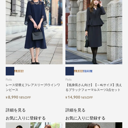
会員価格
会員価格
自宅洗い
Flolia
Flolia
レース切替えフレアスリーブIラインワ
【低身長さん向け】【～4Lサイズ】洗え
ンピース
るブラックフォーマルスーツ2点セット
8,990
14,900
¥
18%OFF
¥
16%OFF
詳細を見る
詳細を見る
お気に入りに登録する
お気に入りに登録する