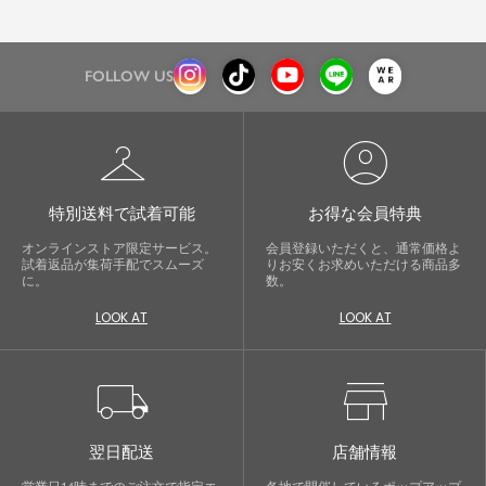
FOLLOW US
checkroom
account_circle
特別送料で試着可能
お得な会員特典
オンラインストア限定サービス。
会員登録いただくと、通常価格よ
試着返品が集荷手配でスムーズ
りお安くお求めいただける商品多
に。
数。
LOOK AT
LOOK AT
local_shipping
store
翌日配送
店舗情報