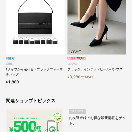
翌日配送
新作早割
会員価格
GIRL
LOWO
8タイプから選べる・ブラックフォーマ
ブラックポインテッドヒールパンプス
ルバッグ
3,990
¥
25%OFF
1,980
¥
関連ショップトピックス
SERVICE
お友達登録でお得な最新情報をゲッ
ト。