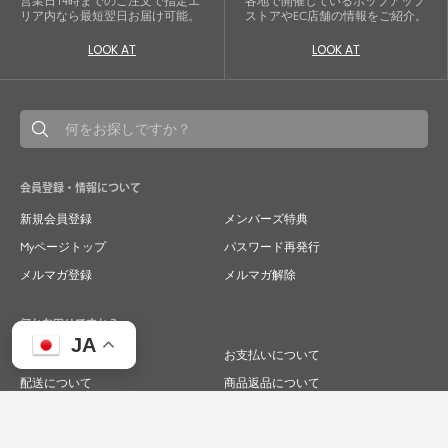
営業日14時までのご注文で指定エ
各地で開催しているポップアップ
リア内なら最短翌日お届け可能。
ストアやEC店舗の情報をご紹介。
LOOK AT
LOOK AT
会員登録・情報について
新規会員登録
メンバーズ特典
Myページトップ
パスワード再発行
メルマガ登録
メルマガ解除
何かお困りですか？
JA
ご注文について
お支払いについて
配送について
商品返品について
商品交換について
キャンセルについて
よくあるご質問