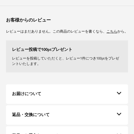
気になる二の腕もしっかりとカバー。
素材
お客様からのレビュー
ドライな質感でさらりとした肌触りと独特のふくらみ感で、蒸れにくく快適
レビューはまだありません。この商品のレビューを書くなら、
こちら
から。
な着心地の麻調合繊です。
軽量で柔らかな落ち感とナチュラルな艶感が上品な印象です。
デイリーに嬉しいイージーケアで、清潔感を保ってご着用頂けます。
レビュー投稿で100ptプレゼント
レビューを投稿していただくと、レビュー1件につき100ptをプレゼ
ントいたします。
お届けについて
返品・交換について