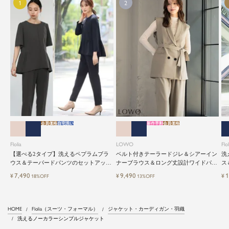
会員価格
自宅洗い
新作早割
会員価格
Flolia
LOWO
Flol
【選べる2タイプ】洗えるペプラムブラ
ベルト付きテーラードジレ＆シアーイン
洗
ウス＆テーパードパンツのセットアップ
ナーブラウス＆ロング丈設計ワイドパン
ス
セレモニースーツ
ツ3点セットスーツ
レ
7,490
9,490
1
¥
¥
¥
18%OFF
13%OFF
HOME
Flolia（スーツ・フォーマル）
ジャケット・カーディガン・羽織
洗えるノーカラーシンプルジャケット