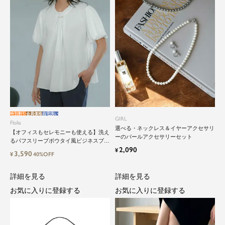
close
鮮度アップを重ねつづける、大人の女
性のためのスーツファッション
特別割引
会員価格
自宅洗い
GIRL
Flolia
選べる・ネックレス＆イヤーアクセサリ
【オフィスもセレモニーも使える】洗え
オフィスやマザーシーンで活躍するセレモニース
ーのパールアクセサリーセット
るパフスリーブボウタイ風ビジネスブラ
ーツ。気負わずに着て頂ける素敵な一枚...それが
2,090
ウス
¥
3,590
Floliaの提案するスーツです。
¥
40%OFF
品よく艶やかに着こなすことのできる女性らしい
詳細を見る
詳細を見る
セットアップから、故人を偲ぶのに相応しい洗練
お気に入りに登録する
お気に入りに登録する
感のあるブラックフォーマルまで幅広くご提案さ
せて頂きます。