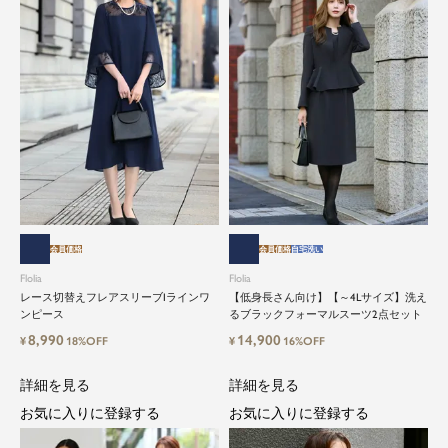
会員価格
会員価格
自宅洗い
Flolia
Flolia
レース切替えフレアスリーブIラインワ
【低身長さん向け】【～4Lサイズ】洗え
ンピース
るブラックフォーマルスーツ2点セット
8,990
14,900
¥
18%OFF
¥
16%OFF
詳細を見る
詳細を見る
お気に入りに登録する
お気に入りに登録する