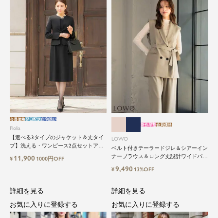
会員価格
翌日配送
自宅洗い
新作早割
会員価格
Flolia
【選べる3タイプのジャケット＆丈タイ
LOWO
プ】洗える・ワンピース2点セットアッ
ベルト付きテーラードジレ＆シアーイン
プセレモニースーツ
ナーブラウス＆ロング丈設計ワイドパン
11,900
¥
1000円OFF
ツ3点セットスーツ
9,490
¥
13%OFF
詳細を見る
詳細を見る
お気に入りに登録する
お気に入りに登録する