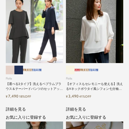
会員価格
自宅洗い
SALE
会員価格
自宅洗い
Flolia
Flolia
【選べる2タイプ】洗えるペプラムブラ
【オフィスもセレモニーも使える】洗え
ウス＆テーパードパンツのセットアップ
るVネックボウタイ風シフォン七分袖ビ
セレモニースーツ
ジネスブラウス
7,490
3,490
¥
18%OFF
¥
41%OFF
詳細を見る
詳細を見る
お気に入りに登録する
お気に入りに登録する