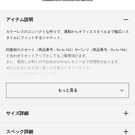
アイテム説明
カラーレスのコンパクトな作りで、通勤からオフィススタイルまで幅広いス
タイルにフィットするジャケット。
同素材のスカート（商品番号：flo-fu-162）やパンツ（商品番号：flo-fu-166）
と合わせてセットアップとしてもご着用頂けます。
また、着回しが利くのでお出かけやセレモニーまで汎用性があります。
袖口は丸みのある折り返しが出来るリターンカフス。
シンプルな両玉縁ポケット付き。
後ろペプラムにフレアを施し、後ろ姿美人に♪
もっと見る
軽量でカーディガン感覚でご着用頂けるので、折りたたんでバッグに入れて
持ち運べます。
サイズ詳細
体型カバーポイント
【二の腕】【バスト】【ウエスト】
Vに開いた襟が、顔や首回りをスッキリと見せてくれるシンプルなスタイル
スペック詳細
です。