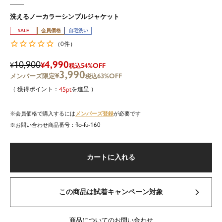
洗えるノーカラーシンプルジャケット
SALE
会員価格
自宅洗い
0
（
件）
10,900
4,990
¥
¥
54%OFF
税込
3,990
¥
63%OFF
税込
45
を進呈
メンバーズ登録
会員価格で購入するには
が必要です
flo-fu-160
商品番号
カートに入れる
この商品は試着キャンペーン対象
商品についてのお問い合わせ