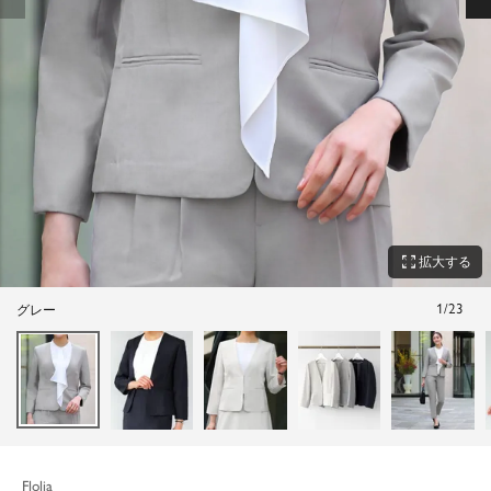
zoom_out_map
拡大する
1
/
23
グレー
Flolia