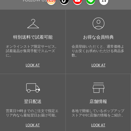
FOLLOW US
checkroom
account_circle
特別送料で試着可能
お得な会員特典
オンラインストア限定サービス。
会員登録いただくと、通常価格よ
試着返品が集荷手配でスムーズ
りお安くお求めいただける商品多
に。
数。
LOOK AT
LOOK AT
local_shipping
store
翌日配送
店舗情報
営業日14時までのご注文で指定エ
各地で開催しているポップアップ
リア内なら最短翌日お届け可能。
ストアやEC店舗の情報をご紹介。
LOOK AT
LOOK AT