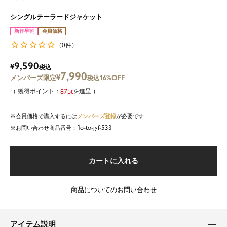
シングルテーラードジャケット
新作早割
会員価格
0
（
件）
9,590
¥
税込
7,990
¥
16%OFF
税込
87
を進呈
メンバーズ登録
会員価格で購入するには
が必要です
flo-to-jyf-533
商品番号
カートに入れる
商品についてのお問い合わせ
アイテム説明