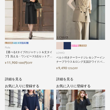
会員価格
翌日配送
自宅洗い
新作早割
会員価格
Flolia
【選べる3タイプのジャケット＆丈タイ
LOWO
プ】洗える・ワンピース2点セットアッ
ベルト付きテーラードジレ＆シアーイン
プセレモニースーツ
ナーブラウス＆ロング丈設計ワイドパン
11,900
¥
1000円OFF
ツ3点セットスーツ
9,490
¥
13%OFF
詳細を見る
詳細を見る
お気に入りに登録する
お気に入りに登録する