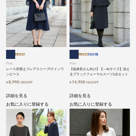
会員価格
会員価格
自宅洗い
Flolia
Flolia
レース切替えフレアスリーブIラインワ
【低身長さん向け】【～4Lサイズ】洗え
ンピース
るブラックフォーマルスーツ2点セット
8,990
14,900
¥
18%OFF
¥
16%OFF
詳細を見る
詳細を見る
お気に入りに登録する
お気に入りに登録する