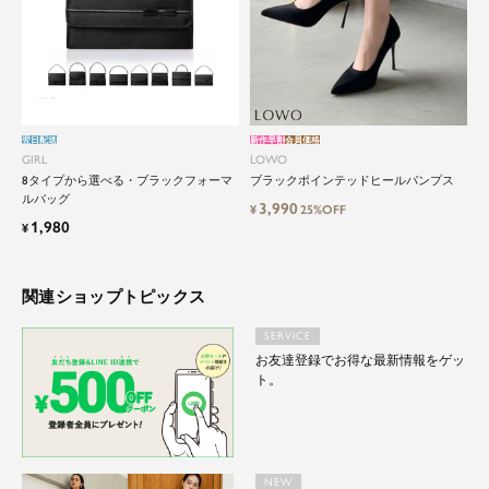
翌日配送
新作早割
会員価格
GIRL
LOWO
8タイプから選べる・ブラックフォーマ
ブラックポインテッドヒールパンプス
ルバッグ
3,990
¥
25%OFF
1,980
¥
関連ショップトピックス
SERVICE
お友達登録でお得な最新情報をゲッ
ト。
NEW