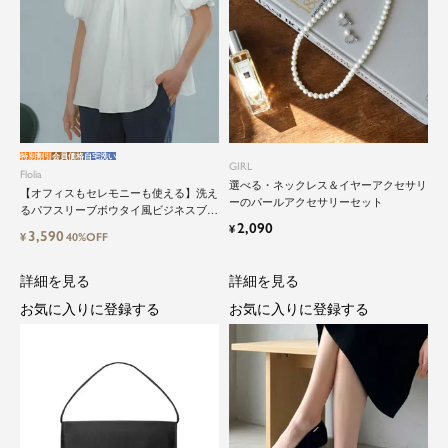
close
鮮度アップを重ねつづける、大人の女
特別割引
会員価格
自宅洗い
GIRL
Flolia
性のためのスーツファッション
選べる・ネックレス＆イヤーアクセサリ
【オフィスもセレモニーも使える】洗え
ーのパールアクセサリーセット
るパフスリーブボウタイ風ビジネスブラ
2,090
ウス
¥
オフィスやマザーシーンで活躍するセレモニース
3,590
¥
40%OFF
ーツ。気負わずに着て頂ける素敵な一枚...それが
Floliaの提案するスーツです。
詳細を見る
詳細を見る
お気に入りに登録する
お気に入りに登録する
品よく艶やかに着こなすことのできる女性らしい
セットアップから、故人を偲ぶのに相応しい洗練
感のあるブラックフォーマルまで幅広くご提案さ
せて頂きます。