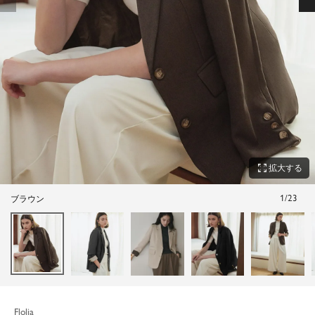
zoom_out_map
拡大する
1
/
23
ブラウン
Flolia