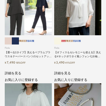
会員価格
自宅洗い
SALE
会員価格
自宅洗い
Flolia
Flolia
【選べる2タイプ】洗えるペプラムブラ
【オフィスもセレモニーも使える】洗え
ウス＆テーパードパンツのセットアップ
るVネックボウタイ風シフォン七分袖ビ
セレモニースーツ
ジネスブラウス
7,490
3,490
¥
18%OFF
¥
41%OFF
詳細を見る
詳細を見る
お気に入りに登録する
お気に入りに登録する