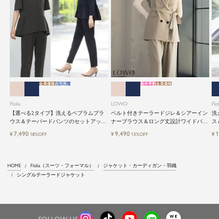
会員価格
自宅洗い
新作早割
会員価格
Flolia
LOWO
Flol
【選べる2タイプ】洗えるペプラムブラ
ベルト付きテーラードジレ＆シアーイン
洗
ウス＆テーパードパンツのセットアップ
ナーブラウス＆ロング丈設計ワイドパン
ス
セレモニースーツ
ツ3点セットスーツ
レ
7,490
9,490
1
¥
¥
¥
18%OFF
13%OFF
HOME
Flolia（スーツ・フォーマル）
ジャケット・カーディガン・羽織
シングルテーラードジャケット