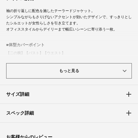
袖の折り返しに配色を施したテーラードジャケット。
シンプルながらもさりげないアクセントが効いたデザインで、すっきりとし
たシルエットが女性らしさを引き立てます。
オフィススタイルからデイリーまで幅広いシーンに寄り添う一枚。
体型カバーポイント
【二の腕】【バスト】【ウエスト】
肩まわりは程よくフィットしつつ、身頃にはほどよいゆとりがあるため、気
になるウエストまわりや二の腕をさりげなくカバー。
もっと見る
テーラードの直線的なラインが縦の印象を強調し、全体をシャープに見せて
くれます。
サイズ詳細
スペック詳細
お客様からのレビュー