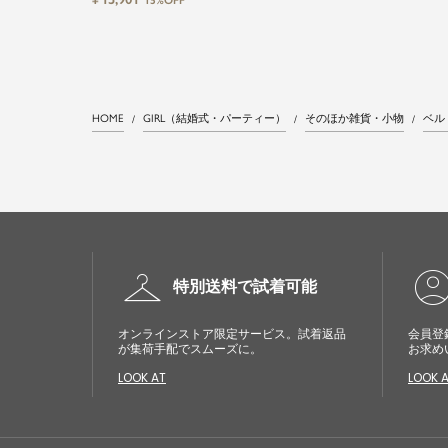
15%OFF
ンピース
ップス&タイトスカートorワイド
パンツセットアップロング丈結婚
式ワンピースパンツドレスパーテ
ィードレス
HOME
GIRL（結婚式・パーティー）
そのほか雑貨・小物
ベル
checkroom
account_cir
特別送料で試着可能
オンラインストア限定サービス。試着返品
会員登
が集荷手配でスムーズに。
お求め
LOOK AT
LOOK 