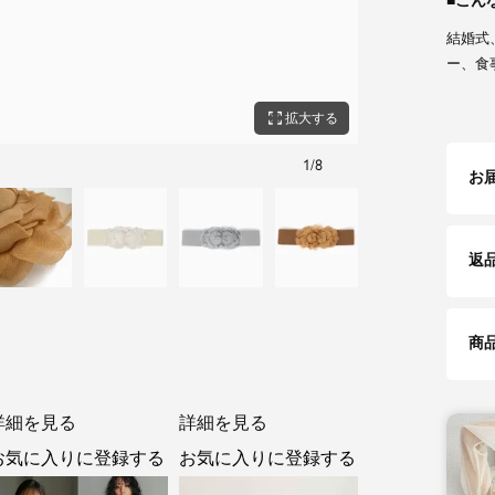
こん
結婚式
ー、食
zoom_out_map
拡大する
1
/
8
スナップボタン
お
返
商
詳細を見る
詳細を見る
お気に入りに登録する
お気に入りに登録する