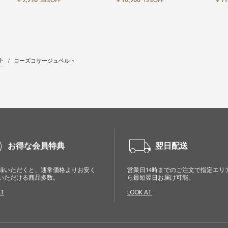
38%OFF
15%OFF
ドレス
スパーティードレス
ト
ローズコサージュベルト
cle
local_shipping
お得な会員特典
翌日配送
録いただくと、通常価格よりお安く
営業日14時までのご注文で指定エリ
いただける商品多数。
ら最短翌日お届け可能。
AT
LOOK AT