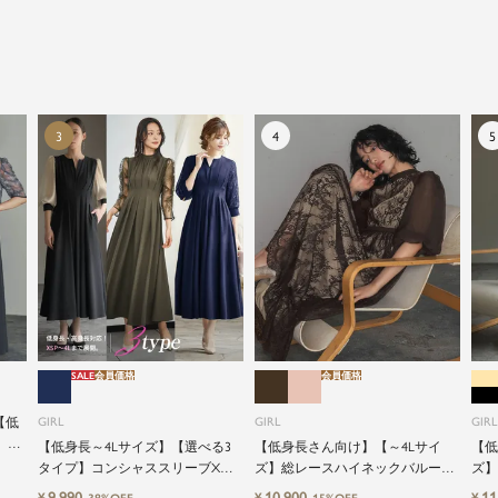
アイテムの中でも特別なものです。
特別な日だけではもったいない もっと気軽にもっと自
由にドレスを楽しみたい...
そんな気持ちを叶えたい。それが、ドレスブランドガ
ールです。
SALE
会員価格
会員価格
【低
GIRL
GIRL
GIRL
】レ
【低身長～4Lサイズ】【選べる3
【低身長さん向け】【～4Lサイ
【低
ャミ
タイプ】コンシャススリーブXラ
ズ】総レースハイネックバルーン
ズ】
式ワ
インキーネック結婚式ワンピース
スリーブロング丈結婚式ワンピー
グ丈
9,990
10,900
11
¥
¥
¥