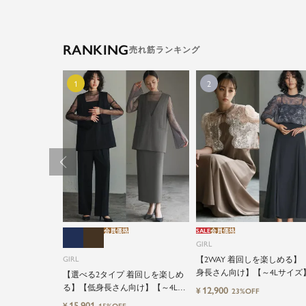
RANKING
会員価格
SALE
会員価格
GIRL
GIRL
【2WAY 着回しを楽しめる】
身長さん向け】【～4Lサイズ
【選べる2タイプ 着回しを楽しめ
ースブラウス&マーメイドキ
る】【低身長さん向け】【～4Lサ
12,900
¥
23%OFF
ワンピースセットロング結婚
イズ】レイヤード風ドッキングト
15,901
¥