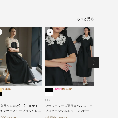
もっと見る
会員価格
新作早割
会員価格
新作早割
会員価格
GIRL
GIRL
シアーフリル
インワンパン
身長さん向け】【～4Lサイ
フラワーレース襟付きパフスリー
ギャザースリーブタックロン
ブコクーンシルエットワンピース
12,491
¥
10%O
結婚式ワンピースドレス
ドレス
,000
9,500
¥