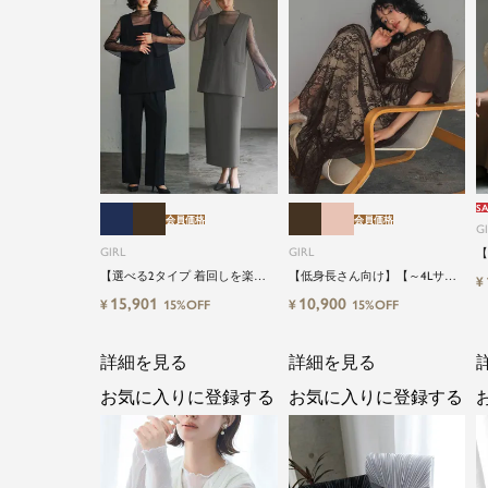
SA
会員価格
会員価格
G
GIRL
GIRL
【
【
【選べる2タイプ 着回しを楽し
【低身長さん向け】【～4Lサイ
¥
ズ
める】【低身長さん向け】【～
ズ】総レースハイネックバルー
15,901
10,900
¥
¥
15%OFF
15%OFF
キ
4Lサイズ】レイヤード風ドッキ
ンスリーブロング丈結婚式ワン
結
ングトップス&タイトスカートor
ピースパーティードレス
ワイドパンツセットアップロン
詳細を見る
詳細を見る
グ丈結婚式ワンピースパンツド
レスパーティードレス
お気に入りに登録する
お気に入りに登録する