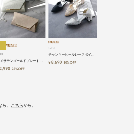
会員価格
会員価格
GIRL
IRL
チャンキーヒールレースポイン
テッドトゥ結婚式パーティーパ
メサテンゴールドプレートフ
8,690
¥
10%OFF
ンプス
ップ2wayパーティーバッグ
2,990
25%OFF
なら、
こちら
から。