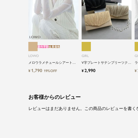
新作早割
会員価格
LOWO
GIRL
G
メロウラメチュールシアートッ
V字プレートサテンプリーツクラ
ラ
プス
ッチパーティーバッグ
ラ
1,790
2,990
¥
¥
¥
19%OFF
お客様からのレビュー
レビューはまだありません。この商品のレビューを書く