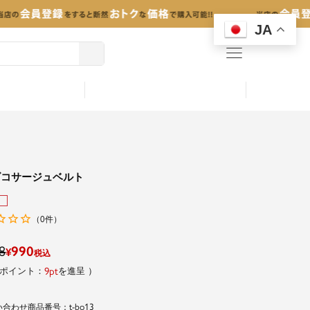
JA
menu
ズコサージュベルト
0
（
件）
8
990
¥
税込
9
を進呈
t-bo13
商品番号