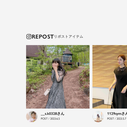
REPOST
__s.k0328
1129sym
POST / 2023.6.5
POST / 2023.5.7