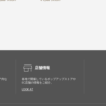
14%OFF
24%OFF
store
店舗情報
ア内な
各地で開催しているポップアップストアや
EC店舗の情報をご紹介。
LOOK AT