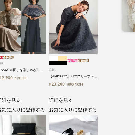
LE
会員価格
新作早割
会員価格
IRL
GIRL
2WAY 着回しを楽しめる】
低身長さん向け】【～4Lサイ
【ANDRESD】パフスリーブトッ
12,900
23%OFF
】レースブラウス&マーメイド
プス＆ボリュームスカートセッ
23,200
¥
1000円OFF
ャミワンピースセットロング
トアップパーティードレス
婚式ワンピース
詳細を見る
詳細を見る
お気に入りに登録する
お気に入りに登録する