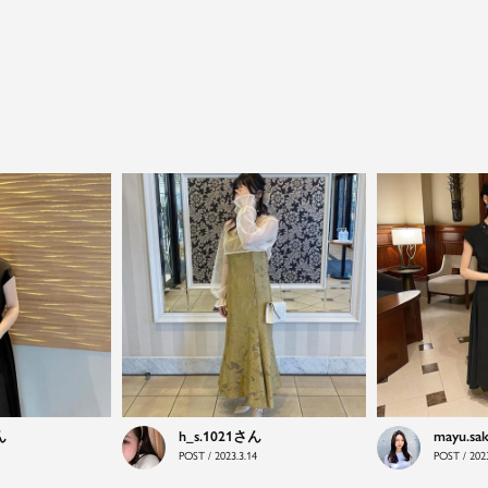
close
特別な日だけではもったいない...もっと気
軽に自由にドレスを楽しみたい
ドレスは女性にとって永遠のファッションアイテム。
h_s.1021
mayu.sa
クローゼットに一着は用意しておきたいものの一つ。
POST / 2023.3.14
POST / 2023
ドレスが持つ女性を美しく見せる力は、ファッション