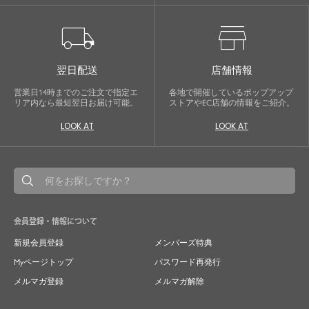
local_shipping
store
翌日配送
店舗情報
営業日14時までのご注文で指定エ
各地で開催しているポップアップ
リア内なら最短翌日お届け可能。
ストアやEC店舗の情報をご紹介。
LOOK AT
LOOK AT
会員登録・情報について
新規会員登録
メンバーズ特典
Myページトップ
パスワード再発行
メルマガ登録
メルマガ解除