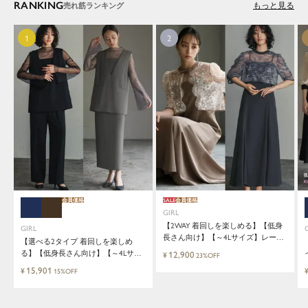
RANKING
もっと見る
会員価格
SALE
会員価格
GIRL
【2WAY 着回しを楽しめる】【低身
GIRL
長さん向け】【～4Lサイズ】レース
【選べる2タイプ 着回しを楽しめ
ブラウス&マーメイドキャミワンピ
る】【低身長さん向け】【～4Lサイ
12,900
¥
23%OFF
ースセットロング結婚式ワンピース
ズ】レイヤード風ドッキングトップ
15,901
¥
15%OFF
ス&タイトスカートorワイドパンツ
セットアップロング丈結婚式ワンピ
ースパンツドレスパーティードレス