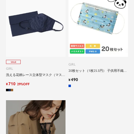
close
特別な日だけではもったいない...もっ
SALE
GIRL
と気軽に自由にドレスを楽しみたい
GIRL
20枚セット（1枚25.5円） 子供用不織布
洗える花柄レース立体型マスク（マスク
パンダ柄プリーツマスク
490
ケースセット）
¥
ドレスは女性にとって永遠のファッションアイテ
710
¥
29%OFF
ム。クローゼットに一着は用意しておきたいもの
の一つ。
ドレスが持つ女性を美しく見せる力は、ファッシ
ョンアイテムの中でも特別なものです。
特別な日だけではもったいない もっと気軽にもっ
と自由にドレスを楽しみたい...
そんな気持ちを叶えたい。それが、ドレスブラン