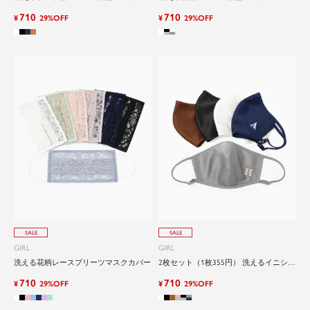
710
710
¥
29%OFF
¥
29%OFF
SALE
SALE
GIRL
GIRL
洗える花柄レースプリーツマスクカバー
2枚セット（1枚355円） 洗えるイニシャ
ル刺繍入りサテン立体型マスク
710
710
¥
29%OFF
¥
29%OFF