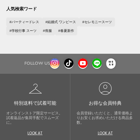
人気検索ワード
パーティードレス
結婚式 ワンピース
セレモニースーツ
学校行事 スーツ
喪服
春夏新作
FOLLOW US
checkroom
account_circle
特別送料で試着可能
お得な会員特典
オンラインストア限定サービス。
会員登録いただくと、通常価格よ
試着返品が集荷手配でスムーズ
りお安くお求めいただける商品多
に。
数。
LOOK AT
LOOK AT