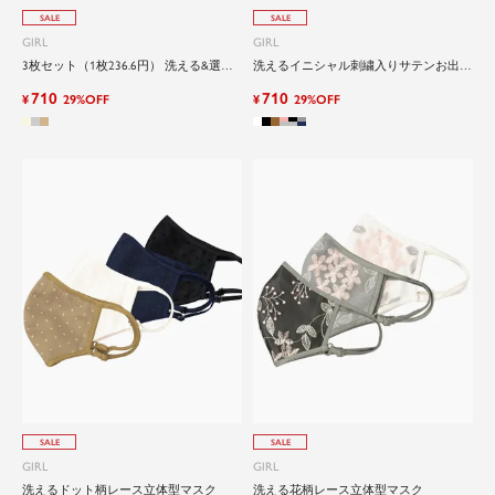
SALE
SALE
GIRL
GIRL
3枚セット（1枚236.6円） 洗える&選べ
洗えるイニシャル刺繍入りサテンお出か
るロゴ入り立体型マスク
け立体型マスク
710
710
¥
29%OFF
¥
29%OFF
SALE
SALE
GIRL
GIRL
洗えるドット柄レース立体型マスク
洗える花柄レース立体型マスク