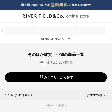
menu
OFFICIAL BRAND LIST
そのほか雑貨・小物の商品一覧
GIRLについて
カテゴリーから探す
19
（1
-
19
件表示
）
おすすめ順
件
19
件中
1
-
19
件表示