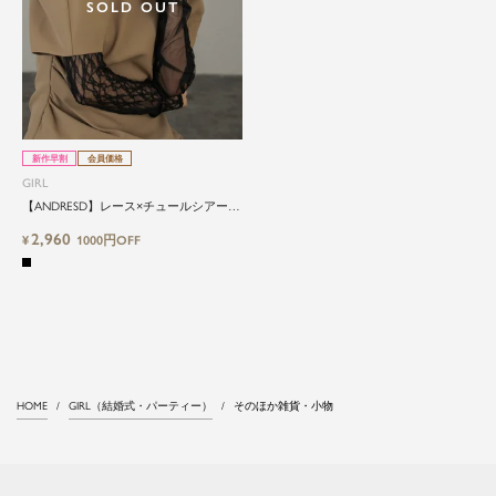
ドガールです。
SOLD OUT
新作早割
会員価格
GIRL
【ANDRESD】レース×チュールシアーア
ームカバー
2,960
¥
1000円OFF
HOME
GIRL（結婚式・パーティー）
そのほか雑貨・小物