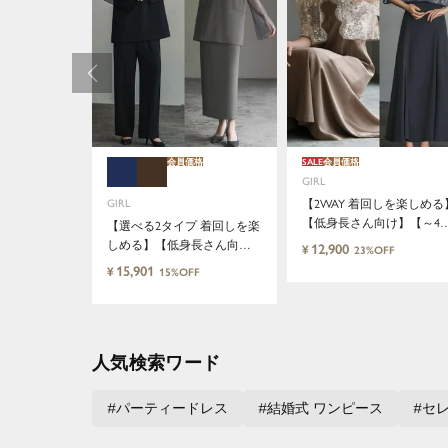
会員価格
SALE
会員価格
GIRL
GIRL
【2WAY 着回しを楽しめる
【低身長さん向け】【～4L
【選べる2タイプ 着回しを楽
サイズ】レースブラウス&
しめる】【低身長さん向
12,900
¥
23%OFF
ーメイドキャミワンピース
け】【～4Lサイズ】レイヤ
15,901
¥
15%OFF
セットロング結婚式ワンピ
ード風ドッキングトップス&
ース
タイトスカートorワイドパン
ツセットアップロング丈結
婚式ワンピースパンツドレ
人気検索ワード
スパーティードレス
パーティードレス
結婚式 ワンピース
セ