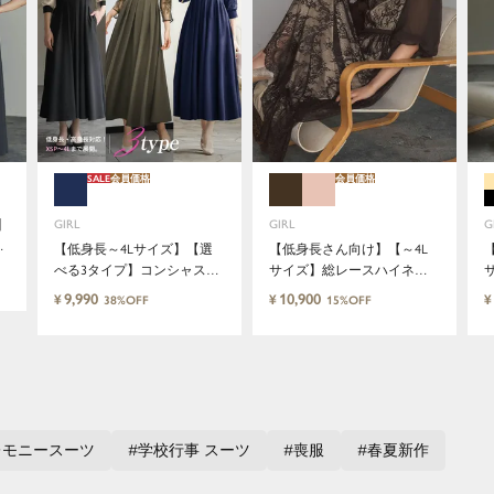
SALE
会員価格
会員価格
】
GIRL
GIRL
G
【低身長～4Lサイズ】【選
【低身長さん向け】【～4L
マ
べる3タイプ】コンシャスス
サイズ】総レースハイネッ
リーブXラインキーネック結
クバルーンスリーブロング
9,990
10,900
¥
¥
¥
38%OFF
15%OFF
婚式ワンピースドレス
丈結婚式ワンピースパーテ
ィードレス
レモニースーツ
学校行事 スーツ
喪服
春夏新作