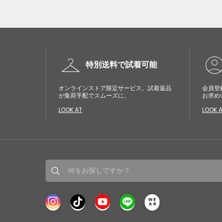
checkroom
account_cir
特別送料で試着可能
オンラインストア限定サービス。試着返品
会員登
が集荷手配でスムーズに。
お求め
LOOK AT
LOOK 