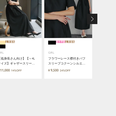
会員価格
新作早割
会員価格
新作早割
会員価
GIRL
IRL
GIRL
《2026春
ルドッキン
【低身長さん向け】【～4L
フラワーレース襟付きパフ
ワンパンツ
サイズ】ギャザースリーブ
スリーブコクーンシルエッ
12,491
¥
10
タックロング丈結婚式ワン
トワンピースドレス
11,000
9,500
¥
14%OFF
24%OFF
ピースドレス