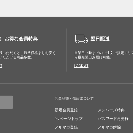
cle
local_shipping
お得な会員特典
翌日配送
録いただくと、通常価格よりお安く
営業日14時までのご注文で指定エリ
いただける商品多数。
ら最短翌日お届け可能。
AT
LOOK AT
close
特別な日だけではもったいない...もっと気
会員登録・情報について
軽に自由にドレスを楽しみたい
新規会員登録
メンバーズ特典
Myページトップ
パスワード再発行
ドレスは女性にとって永遠のファッションアイテム。
クローゼットに一着は用意しておきたいものの一つ。
メルマガ登録
メルマガ解除
ドレスが持つ女性を美しく見せる力は、ファッション