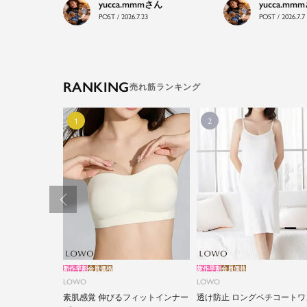
yucca.mmm
yucca.mmm
POST / 2026.7.23
POST / 2026.7.7
RANKING
新作早割
会員価格
新作早割
会員価格
LOWO
LOWO
素肌感覚 伸びるフィットインナー
透け防止 ロングペチコートワ