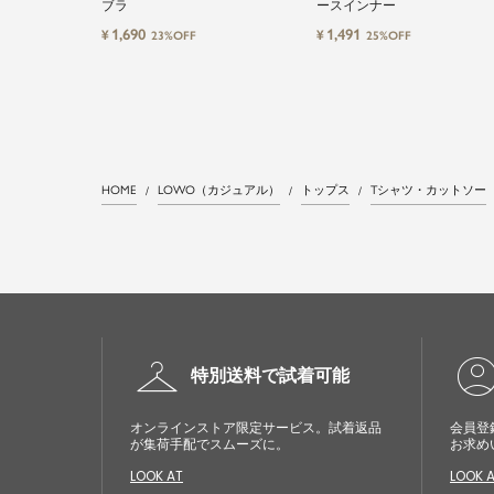
ブラ
ースインナー
1,690
1,491
¥
¥
23%OFF
25%OFF
HOME
LOWO（カジュアル）
トップス
Tシャツ・カットソー
checkroom
account_cir
特別送料で試着可能
オンラインストア限定サービス。試着返品
会員登
が集荷手配でスムーズに。
お求め
LOOK AT
LOOK 