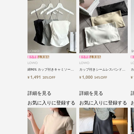
新作早割
会員価格
新作早割
会員価格
新
LOWO
LOWO
L
綿90% カップ付きキャミソール
カップ付きシームレスバンドゥ
カ
｜やさしい着心地 ストレッチキ
ブラトップ
ラ
1,491
1,000
¥
¥
¥
20%OFF
54%OFF
ャミソール
詳細を見る
詳細を見る
お気に入りに登録する
お気に入りに登録する