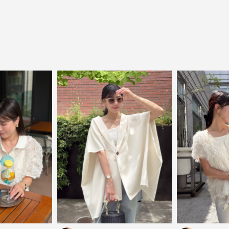
close
気軽に楽しめる低価格でトレンドを取り
入れたファッションブランド
LOWO（ロワ）は、アパレルはもちろん、インナー、
バッグやシューズ、小物まで、驚くほどリーズナブル
にラインナップ。
毎日のコーデに、ちょっとした変化を。いつもの自分
に、ちょっとした彩りを。