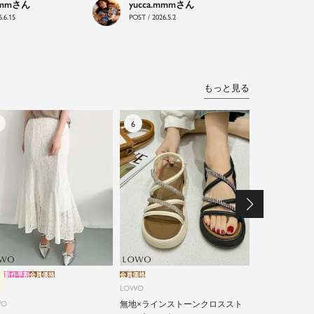
mmm
yucca.mmm
.6.15
POST / 2026.5.2
もっと見る
新作早割
会員価格
会員価格
新作早割
会員価格
LOWO
LOWO
WO
無地×ラインストーンクロススト
綿90% カッ