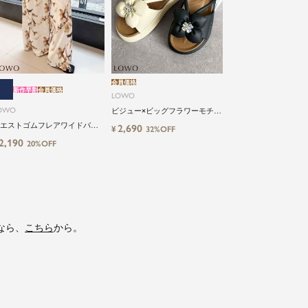
会員価格
新作早割
会員価格
LOWO
OWO
ビジュー×ビッグフラワーモチー
フサンダル
エストゴムフレアワイドパン
2,690
¥
32%OFF
2,190
20%OFF
なら、
こちら
から。