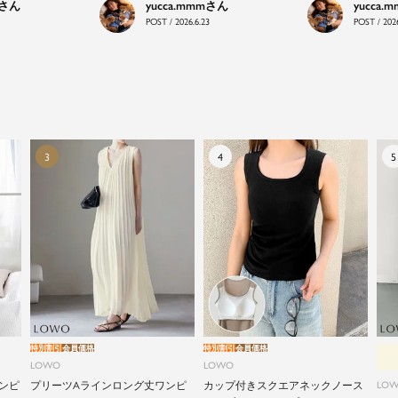
yucca.mmm
yucca.
LOWOは、頑張りすぎないおしゃれを応援します。
POST / 2026.6.23
POST / 2026
特別割引
会員価格
特別割引
会員価格
LOWO
LOWO
ンピ
プリーツAラインロング丈ワンピ
カップ付きスクエアネックノース
LO