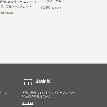
ラップサンダル
やさしい着心地
L展開 / 普段使いからパーティ
ソール
で。万能レーススカート
2,690
1,491
¥
¥
32%OFF
20%OF
990
18%OFF
store
店舗情報
ア内な
各地で開催しているポップアップストアや
EC店舗の情報をご紹介。
LOOK AT