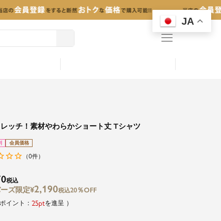
JA
menu
レッチ！素材やわらかショート丈 Tシャツ
割
会員価格
0
（
件）
70
税込
2,190
¥
20％OFF
税込
25
を進呈