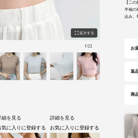
【二の
半袖の
込み、
zoom_out_map
拡大する
1
/
22
ブラック
お
返
商
詳細を見る
詳細を見る
お気に入りに登録する
お気に入りに登録する