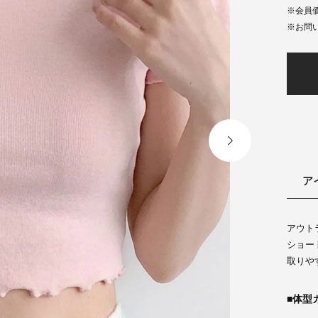
会員
ア
アウト
ショー
取りや
体型