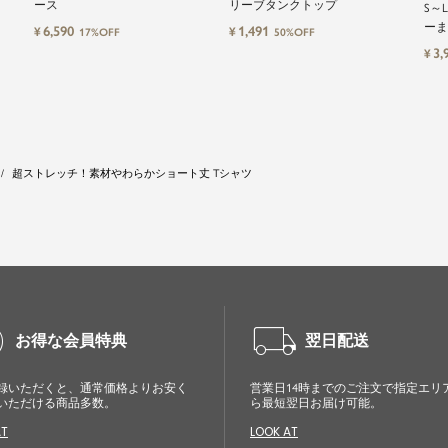
ース
リーブタンクトップ
S～
ーま
6,590
1,491
¥
¥
17%OFF
50%OFF
3,
¥
超ストレッチ！素材やわらかショート丈 Tシャツ
cle
local_shipping
お得な会員特典
翌日配送
録いただくと、通常価格よりお安く
営業日14時までのご注文で指定エリ
いただける商品多数。
ら最短翌日お届け可能。
AT
LOOK AT