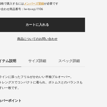
価格で購入するには
メンバーズ登録
が必要です
lw-to-xyj-1106
商品番号
カートに入れる
商品についてのお問い合わせ
イテム説明
サイズ詳細
スペック詳細
ラインに添ったフリルがかわいい半袖プルオーバー。
トレングスでコンパクトに着られ、ボトムスとのバランスも
すい一枚です。
カバーポイント