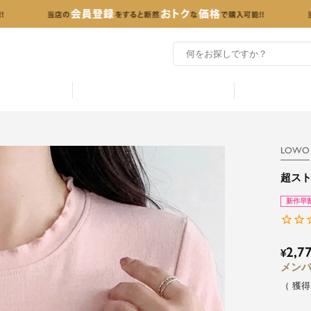
LOWO
超スト
新作早
2,7
¥