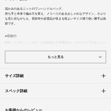
温かみのあるニットのワンハンドルバッグ。
持ち手と本体で編み方を変え、メリハリのあるおしゃれなデザイン。小ぶり
な見た目ながらも、長財布や必需品が収まる程よいサイズ感で使い勝手は抜
群です。
収納力
財布・スマホ・ハンカチ・お化粧品など必需品はしっかりキープするコンパ
クトサイズ
もっと見る
こんなシーンにおすすめ
カジュアル、お出かけ、お呼ばれ、謝恩会、パーティー、食事会、成人式、
同窓会、演奏会、発表会、結婚式、二次会（2次会）、披露宴
サイズ詳細
スペック詳細
お客様からのレビュー