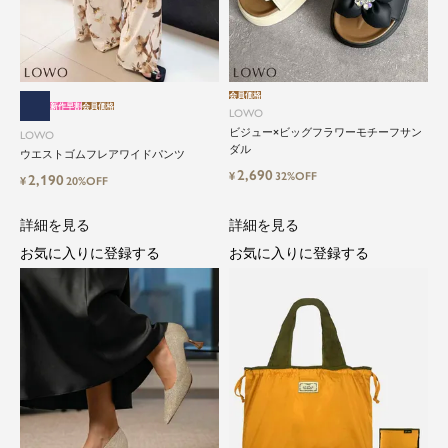
会員価格
新作早割
会員価格
LOWO
ビジュー×ビッグフラワーモチーフサン
LOWO
ダル
ウエストゴムフレアワイドパンツ
2,690
¥
32%OFF
2,190
¥
20%OFF
詳細を見る
詳細を見る
close
お気に入りに登録する
お気に入りに登録する
気軽に楽しめる低価格でトレンドを取
り入れたファッションブランド
LOWO（ロワ）は、アパレルはもちろん、インナ
ー、バッグやシューズ、小物まで、驚くほどリー
ズナブルにラインナップ。
毎日のコーデに、ちょっとした変化を。いつもの