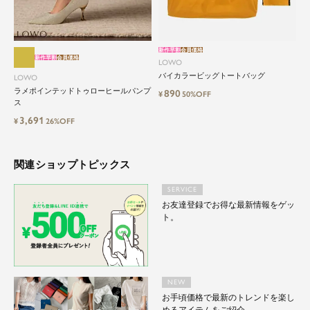
自分に、ちょっとした彩りを。
LOWOは、頑張りすぎないおしゃれを応援しま
す。
新作早割
会員価格
新作早割
会員価格
LOWO
バイカラービッグトートバッグ
LOWO
ラメポインテッドトゥローヒールパンプ
890
¥
50%OFF
ス
3,691
¥
26%OFF
関連ショップトピックス
SERVICE
お友達登録でお得な最新情報をゲッ
ト。
NEW
お手頃価格で最新のトレンドを楽し