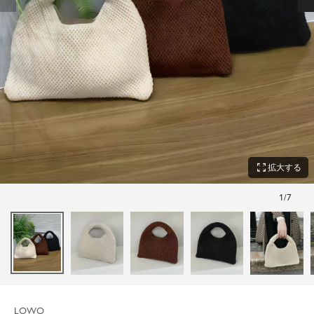
zoom_out_map
拡大する
1
/
7
LOWO