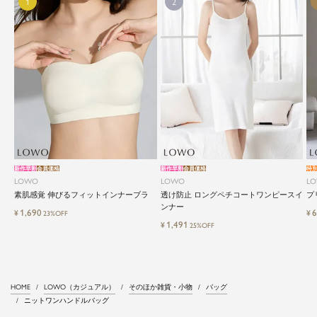
新作早割
会員価格
新作早割
会員価格
特
LOWO
LOWO
L
素肌感覚 伸びるフィットインナーブラ
透け防止 ロングペチコートワンピースイ
プ
ンナー
1,690
6
¥
¥
23%OFF
1,491
¥
25%OFF
HOME
LOWO（カジュアル）
そのほか雑貨・小物
バッグ
ニットワンハンドルバッグ