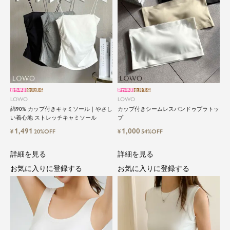
新作早割
会員価格
新作早割
会員価格
LOWO
LOWO
綿90% カップ付きキャミソール｜やさし
カップ付きシームレスバンドゥブラトッ
い着心地 ストレッチキャミソール
プ
1,491
1,000
¥
20%OFF
¥
54%OFF
詳細を見る
詳細を見る
お気に入りに登録する
お気に入りに登録する