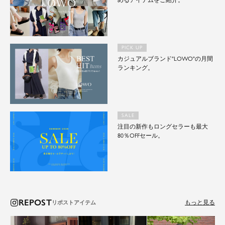
めるアイテムをご紹介。
PICK UP
カジュアルブランド"LOWO"の月間
ランキング。
SALE
注目の新作もロングセラーも最大
80％OFFセール。
REPOST
もっと見る