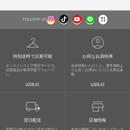
FOLLOW US
checkroom
account_circle
特別送料で試着可能
お得な会員特典
オンラインストア限定サービス。
会員登録いただくと、通常価格よ
試着返品が集荷手配でスムーズ
りお安くお求めいただける商品多
に。
数。
LOOK AT
LOOK AT
local_shipping
store
翌日配送
店舗情報
営業日14時までのご注文で指定エ
各地で開催しているポップアップ