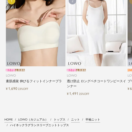
新作早割
会員価格
新作早割
会員価格
特
LOWO
LOWO
L
素肌感覚 伸びるフィットインナーブラ
透け防止 ロングペチコートワンピースイ
プ
ンナー
1,690
6
¥
¥
23%OFF
1,491
¥
25%OFF
HOME
LOWO（カジュアル）
トップス
ニット
半袖ニット
ハイネックラグランスリーブニットトップス