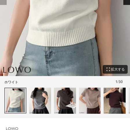
zoom_out_map
拡大する
1
/
30
ホワイト
LOWO