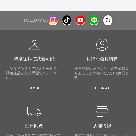
FOLLOW US
checkroom
account_circle
特別送料で試着可能
お得な会員特典
オンラインストア限定サービス。
会員登録いただくと、通常価格よ
試着返品が集荷手配でスムーズ
りお安くお求めいただける商品多
に。
数。
LOOK AT
LOOK AT
local_shipping
store
翌日配送
店舗情報
営業日14時までのご注文で指定エ
各地で開催しているポップアップ