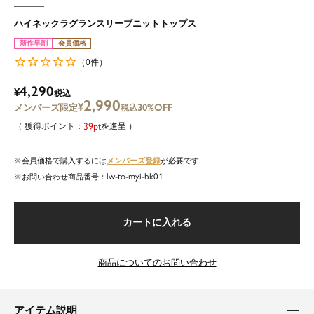
ハイネックラグランスリーブニットトップス
新作早割
会員価格
0
（
件）
4,290
¥
税込
2,990
¥
30%OFF
税込
39
を進呈
メンバーズ登録
会員価格で購入するには
が必要です
lw-to-myi-bk01
商品番号
カートに入れる
商品についてのお問い合わせ
アイテム説明