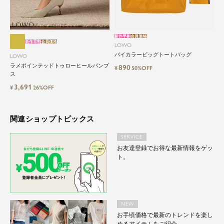
新作早割
会員価格
新作早割
会員価格
LOWO
バイカラービッグトートバッグ
LOWO
ラメポインテッドトゥローヒールパンプ
890
¥
50%OFF
ス
3,691
¥
26%OFF
関連ショップトピックス
SERVICE
お友達登録でお得な最新情報をゲッ
ト。
NEW
お手頃価格で最新のトレンドを楽し