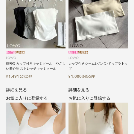
新作早割
会員価格
新作早割
会員価格
LOWO
LOWO
綿90% カップ付きキャミソール｜やさし
カップ付きシームレスバンドゥブラトッ
い着心地 ストレッチキャミソール
プ
1,491
1,000
¥
20%OFF
¥
54%OFF
詳細を見る
詳細を見る
お気に入りに登録する
お気に入りに登録する