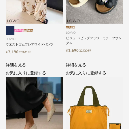
会員価格
新作早割
会員価格
LOWO
ビジュー×ビッグフラワーモチーフサン
LOWO
close
ダル
ウエストゴムフレアワイドパンツ
2,690
¥
32%OFF
2,190
¥
20%OFF
気軽に楽しめる低価格でトレンドを取
り入れたファッションブランド
詳細を見る
詳細を見る
お気に入りに登録する
お気に入りに登録する
LOWO（ロワ）は、アパレルはもちろん、インナ
ー、バッグやシューズ、小物まで、驚くほどリー
ズナブルにラインナップ。
毎日のコーデに、ちょっとした変化を。いつもの
自分に、ちょっとした彩りを。
LOWOは、頑張りすぎないおしゃれを応援しま
す。