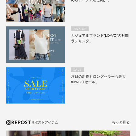
めるアイテムをご紹介。
PICK UP
カジュアルブランド"LOWO"の月間
ランキング。
SALE
注目の新作もロングセラーも最大
80％OFFセール。
REPOST
もっと見る