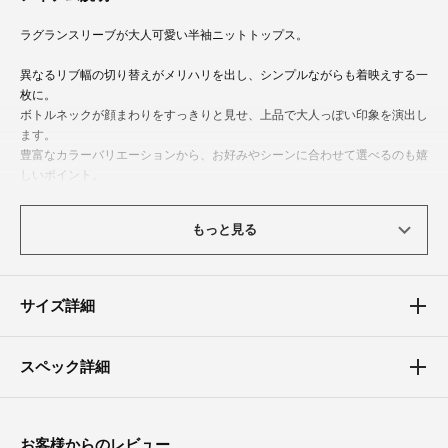
ラグランスリーブが大人可愛い半袖ニットトップス。
異なるリブ幅の切り替えがメリハリを出し、シンプルながらも着映えする一
枚に。
ボトルネックが顔まわりをすっきりと見せ、上品で大人っぽい印象を演出し
ます。
豊富なカラーバリエーションから、お好みやシーンに合わせて選べるのも嬉
しいポイント。
オンオフ問わず幅広いスタイリングに活躍する、着回し力の高いアイテムで
もっと見る
す。
体型カバーポイント
サイズ詳細
【二の腕】【バスト】【ウエスト】
肩まわりを自然に包み込む半袖デザインで、二の腕をさりげなくカバー。
身頃は程よいフィット感で、身体のラインを拾いすぎず上半身をすっきり見
スペック詳細
せてくれます。
お客様からのレビュー