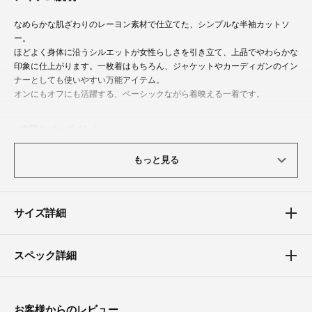
なめらかな肌ざわりのレーヨン素材で仕立てた、シンプルな半袖カットソ
ー。
ほどよく身体に沿うシルエットが女性らしさを引き立て、上品でやわらかな
印象に仕上がります。一枚着はもちろん、ジャケットやカーディガンのイン
ナーとしても使いやすい万能アイテム。
オンにもオフにも活躍する、ベーシックながら着映える一着です。
体型カバーポイント
【二の腕】【バスト】【ウエスト】
もっと見る
すっきりと着て頂けるサイズ感で、お腹まわりや二の腕を上手にカバーしま
す。
サイズ詳細
スペック詳細
お客様からのレビュー