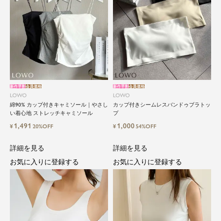
新作早割
会員価格
新作早割
会員価格
LOWO
LOWO
綿90% カップ付きキャミソール｜やさし
カップ付きシームレスバンドゥブラトッ
い着心地 ストレッチキャミソール
プ
1,491
1,000
¥
20%OFF
¥
54%OFF
詳細を見る
詳細を見る
お気に入りに登録する
お気に入りに登録する