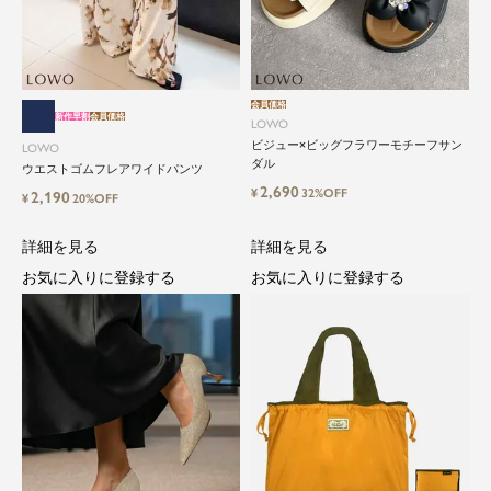
会員価格
新作早割
会員価格
LOWO
ビジュー×ビッグフラワーモチーフサン
LOWO
ダル
ウエストゴムフレアワイドパンツ
2,690
¥
32%OFF
2,190
¥
20%OFF
詳細を見る
詳細を見る
close
お気に入りに登録する
お気に入りに登録する
気軽に楽しめる低価格でトレンドを取
り入れたファッションブランド
LOWO（ロワ）は、アパレルはもちろん、インナ
ー、バッグやシューズ、小物まで、驚くほどリー
ズナブルにラインナップ。
毎日のコーデに、ちょっとした変化を。いつもの