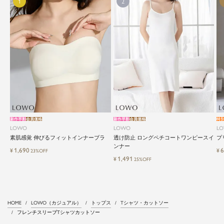
新作早割
会員価格
新作早割
会員価格
特
LOWO
LOWO
L
素肌感覚 伸びるフィットインナーブラ
透け防止 ロングペチコートワンピースイ
プ
ンナー
1,690
6
¥
¥
23%OFF
1,491
¥
25%OFF
HOME
LOWO（カジュアル）
トップス
Tシャツ・カットソー
フレンチスリーブTシャツカットソー