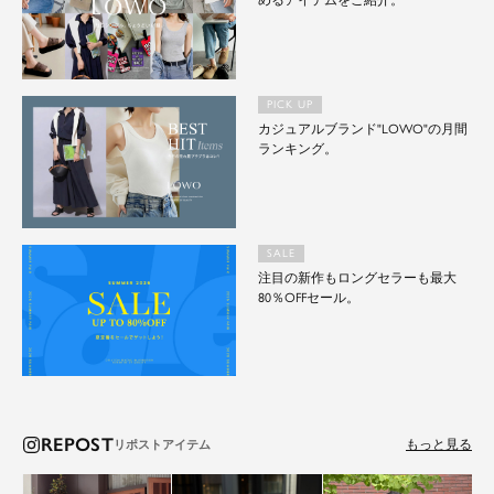
めるアイテムをご紹介。
PICK UP
カジュアルブランド"LOWO"の月間
ランキング。
SALE
注目の新作もロングセラーも最大
80％OFFセール。
REPOST
もっと見る