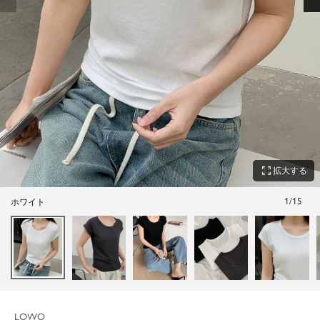
zoom_out_map
拡大する
1
/
15
ホワイト
LOWO