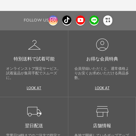
FOLLOW US
checkroom
account_circle
特別送料で試着可能
お得な会員特典
オンラインストア限定サービス。
会員登録いただくと、通常価格よ
試着返品が集荷手配でスムーズ
りお安くお求めいただける商品多
に。
数。
LOOK AT
LOOK AT
local_shipping
store
翌日配送
店舗情報
営業日14時までのご注文で指定エ
各地で開催しているポップアップ