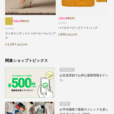
自分に、ちょっとした彩りを。
LOWOは、頑張りすぎないおしゃれを応援しま
す。
新作早割
会員価格
新作早割
会員価格
LOWO
バイカラービッグトートバッグ
LOWO
ラメポインテッドトゥローヒールパンプ
890
¥
50%OFF
ス
3,691
¥
26%OFF
関連ショップトピックス
SERVICE
お友達登録でお得な最新情報をゲッ
ト。
NEW
お手頃価格で最新のトレンドを楽し