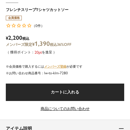
フレンチスリーブTシャツカットソー
会員価格
0
（
件）
2,200
¥
税込
1,390
¥
36%OFF
税込
20
を進呈
メンバーズ登録
会員価格で購入するには
が必要です
lw-to-klm-7280
商品番号
カートに入れる
商品についてのお問い合わせ
アイテム説明