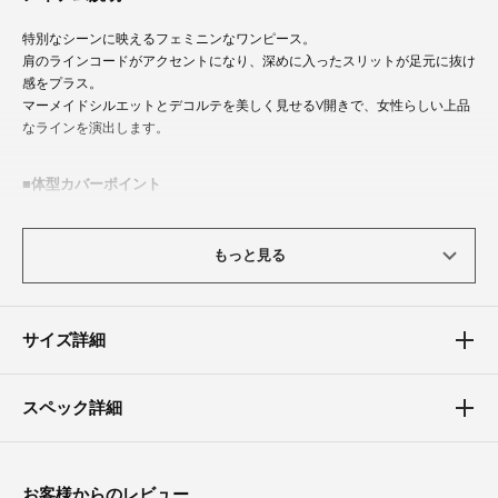
特別なシーンに映えるフェミニンなワンピース。
肩のラインコードがアクセントになり、深めに入ったスリットが足元に抜け
感をプラス。
マーメイドシルエットとデコルテを美しく見せるV開きで、女性らしい上品
なラインを演出します。
体型カバーポイント
【バスト】【ウエスト】【ヒップ】【太もも】
V開きがデコルテをすっきり見せ、肩まわりもラインコードで華奢に見える
もっと見る
効果があります。
3サイズ展開で体型に合わせて選びやすく、よりフィット感のある着こなし
が可能です。
サイズ詳細
スペック詳細
お客様からのレビュー