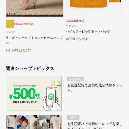
新作早割
会員価格
新作早割
会員価格
LOWO
バイカラービッグトートバッグ
LOWO
ラメポインテッドトゥローヒールパンプ
890
¥
50%OFF
ス
3,691
¥
26%OFF
関連ショップトピックス
SERVICE
お友達登録でお得な最新情報をゲッ
ト。
NEW
お手頃価格で最新のトレンドを楽し