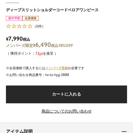
ディープスリットショルダーコードベロアワンピース
新作早割
会員価格
0
（
件）
7,990
¥
税込
6,490
¥
18%OFF
税込
73
を進呈
メンバーズ登録
会員価格で購入するには
が必要です
lw-to-hpg-3888
商品番号
カートに入れる
商品についてのお問い合わせ
アイテム説明