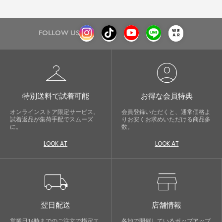
FOLLOW US
checkroom
account_circle
特別送料で試着可能
お得な会員特典
オンラインストア限定サービス。
会員登録いただくと、通常価格よ
試着返品が集荷手配でスムーズ
りお安くお求めいただける商品多
に。
数。
LOOK AT
LOOK AT
local_shipping
store
翌日配送
店舗情報
営業日14時までのご注文で指定エ
各地で開催しているポップアップ