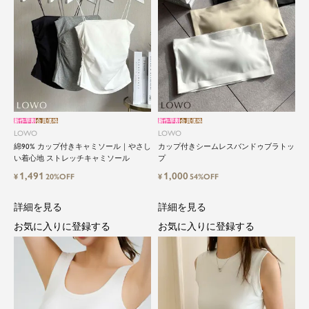
新作早割
会員価格
新作早割
会員価格
LOWO
LOWO
綿90% カップ付きキャミソール｜やさし
カップ付きシームレスバンドゥブラトッ
い着心地 ストレッチキャミソール
プ
1,491
1,000
¥
20%OFF
¥
54%OFF
詳細を見る
詳細を見る
お気に入りに登録する
お気に入りに登録する