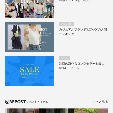
めるアイテムをご紹介。
PICK UP
カジュアルブランド"LOWO"の月間
ランキング。
SALE
注目の新作もロングセラーも最大
80％OFFセール。
REPOST
もっと見る