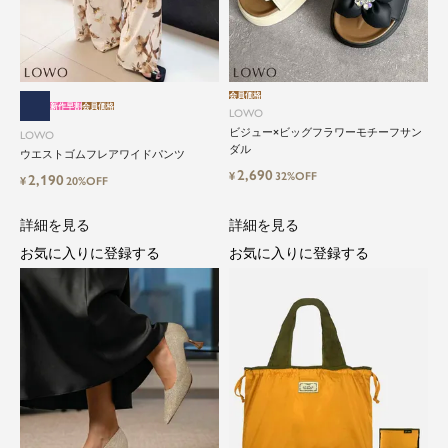
会員価格
新作早割
会員価格
LOWO
ビジュー×ビッグフラワーモチーフサン
LOWO
close
ダル
ウエストゴムフレアワイドパンツ
2,690
¥
32%OFF
2,190
¥
20%OFF
気軽に楽しめる低価格でトレンドを取
り入れたファッションブランド
詳細を見る
詳細を見る
お気に入りに登録する
お気に入りに登録する
LOWO（ロワ）は、アパレルはもちろん、インナ
ー、バッグやシューズ、小物まで、驚くほどリー
ズナブルにラインナップ。
毎日のコーデに、ちょっとした変化を。いつもの
自分に、ちょっとした彩りを。
LOWOは、頑張りすぎないおしゃれを応援しま
す。