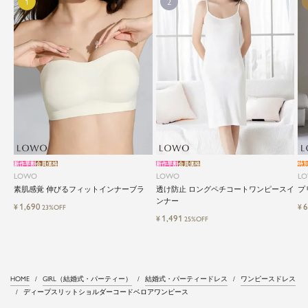
新作早割
会員価格
新作早割
会員価格
特
LOWO
LOWO
L
素肌感覚 伸びるフィットインナーブラ
透け防止 ロングペチコートワンピースイ
プ
ンナー
1,690
6
¥
¥
23%OFF
1,491
¥
25%OFF
HOME
GIRL（結婚式・パーティー）
結婚式・パーティードレス
ワンピースドレス
ディープスリットショルダーコードベロアワンピース