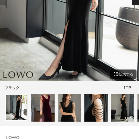
zoom_out_map
拡大する
1
/
19
ブラック
LOWO